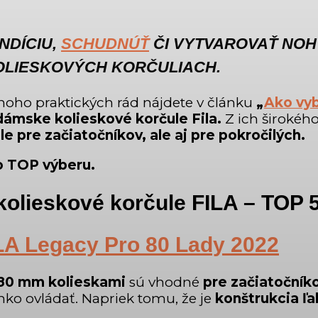
NDÍCIU,
SCHUDNÚŤ
ČI VYTVAROVAŤ NOH
OLIESKOVÝCH KORČULIACH.
mnoho praktických rád nájdete v článku
„
Ako vyb
ámske kolieskové korčule Fila.
Z ich širokého
e pre začiatočníkov, ale aj pre
pokročilých
.
do TOP výberu.
kolieskové korčule FILA – TOP 
LA Legacy Pro 80 Lady 2022
 80 mm kolieskami
sú vhodné
pre začiatočník
hko ovládať. Napriek tomu, že je
konštrukcia ľah