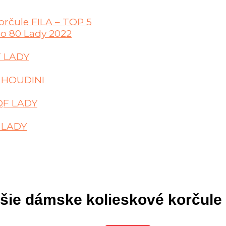
orčule FILA – TOP 5
ro 80 Lady 2022
T LADY
E HOUDINI
 QF LADY
0 LADY
šie dámske kolieskové korčule 