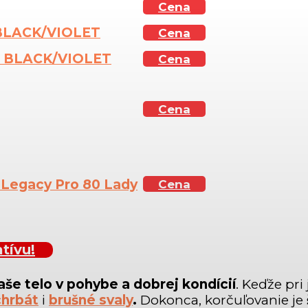
Cena
BLACK/VIOLET
Cena
 BLACK/VIOLET
Cena
Cena
 Legacy Pro 80 Lady
Cena
tívu!
aše telo v pohybe a dobrej kondícií
. Keďže pri
chrbát
i
brušné svaly
.
Dokonca, korčuľovanie je