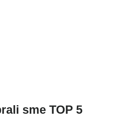
NESS
ŠPORT
VÝŽIVA
MAGAZÍN
OBCHOD
brali sme TOP 5