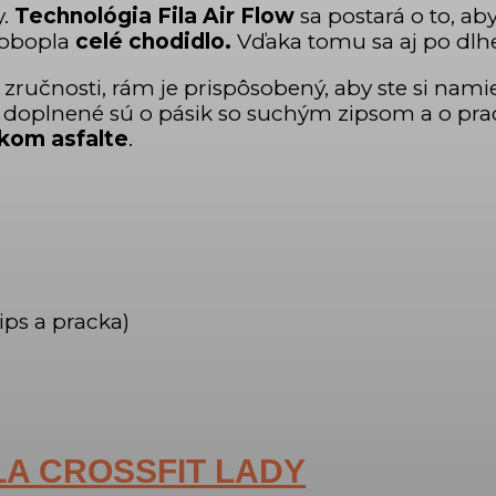
y.
Technológia Fila Air Flow
sa postará o to, ab
 obopla
celé chodidlo.
Vďaka tomu sa aj po dlh
 zručnosti, rám je prispôsobený, aby ste si nam
, doplnené sú o pásik so suchým zipsom a o pr
kom asfalte
.
ips a pracka)
ILA CROSSFIT LADY