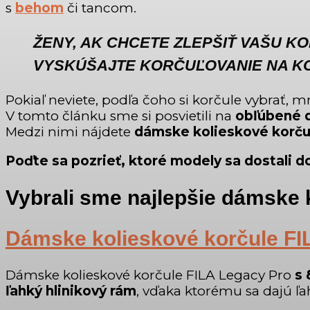
s
behom
či tancom.
ŽENY, AK CHCETE ZLEPŠIŤ VAŠU KO
VYSKÚŠAJTE KORČUĽOVANIE NA K
Pokiaľ neviete, podľa čoho si korčule vybrať, 
V tomto článku sme si posvietili na
obľúbené d
Medzi nimi nájdete
dámske kolieskové korčul
Poďte sa pozrieť, ktoré modely sa dostali 
Vybrali sme najlepšie dámske 
Dámske kolieskové korčule FI
Dámske kolieskové korčule FILA Legacy Pro
s
ľahký hlinikový rám
, vďaka ktorému sa dajú ľa