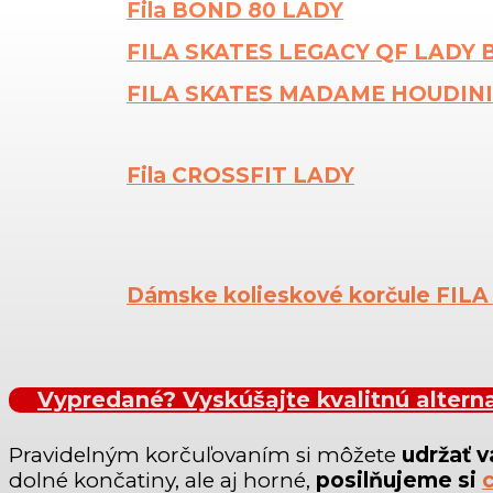
Fila BOND 80 LADY
FILA SKATES LEGACY QF LADY 
FILA SKATES MADAME HOUDINI
Fila CROSSFIT LADY
Dámske kolieskové korčule FILA
Vypredané? Vyskúšajte kvalitnú alterna
Pravidelným korčuľovaním si môžete
udržať v
dolné končatiny, ale aj horné,
posilňujeme si