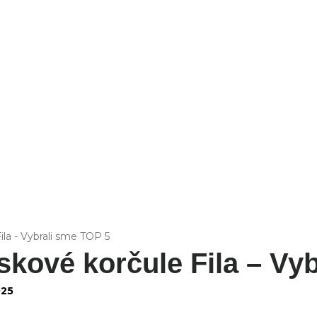
FIT
ila - Vybrali sme TOP 5
skové korčule Fila – Vy
025