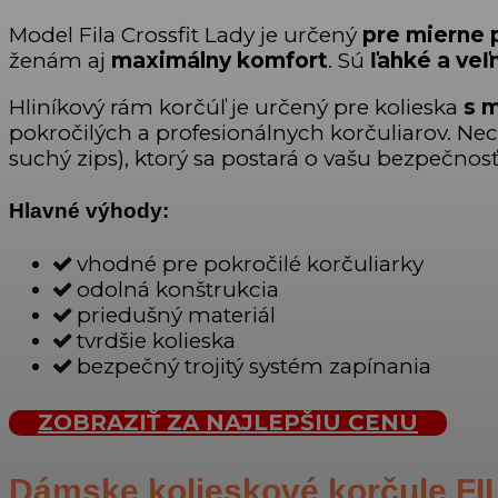
Model Fila Crossfit Lady je určený
pre mierne p
ženám aj
maximálny komfort
. Sú
ľahké a ve
Hliníkový rám korčúľ je určený pre kolieska
s 
pokročilých a profesionálnych korčuliarov. N
suchý zips), ktorý sa postará o vašu bezpečnosť
Hlavné výhody:
vhodné pre pokročilé korčuliarky
odolná konštrukcia
priedušný materiál
tvrdšie kolieska
bezpečný trojitý systém zapínania
ZOBRAZIŤ ZA NAJLEPŠIU CENU
Dámske kolieskové korčule 