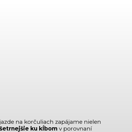
 jazde na korčuliach zapájame nielen
šetrnejšie ku kĺbom
v porovnaní