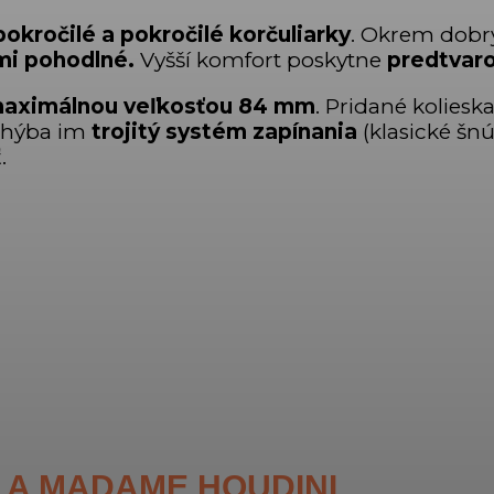
okročilé a pokročilé korčuliarky
. Okrem dobr
ľmi pohodlné.
Vyšší komfort poskytne
predtvaro
maximálnou veľkosťou 84 mm
. Pridané koliesk
echýba im
trojitý systém zapínania
(klasické šnú
.
FILA MADAME HOUDINI