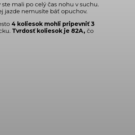
y ste mali po celý čas nohu v suchu.
ej jazde nemusíte báť opuchov.
iesto
4 koliesok mohli pripevniť 3
acku.
Tvrdosť koliesok je
82A,
čo