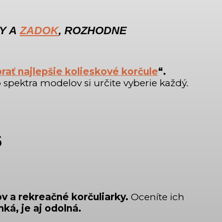
Y A
ZADOK
, ROZHODNE
rať najlepšie kolieskové korčule
“.
 spektra modelov si určite vyberie každý.
5
ov a rekreačné korčuliarky.
Oceníte ich
ká, je aj odolná.