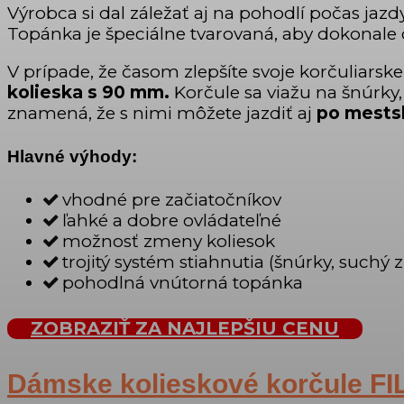
Výrobca si dal záležať aj na pohodlí počas jazd
Topánka je špeciálne tvarovaná, aby dokonale
V prípade, že časom zlepšíte svoje korčuliarske
kolieska s 90 mm.
Korčule sa viažu na šnúrky
znamená, že s nimi môžete jazdiť aj
po mests
Hlavné výhody:
vhodné pre začiatočníkov
ľahké a dobre ovládateľné
možnosť zmeny koliesok
trojitý systém stiahnutia (šnúrky, suchý z
pohodlná vnútorná topánka
ZOBRAZIŤ ZA NAJLEPŠIU CENU
Dámske kolieskové korčule F