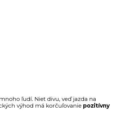
mnoho ľudí. Niet divu, veď jazda na
zických výhod má korčuľovanie
pozitívny