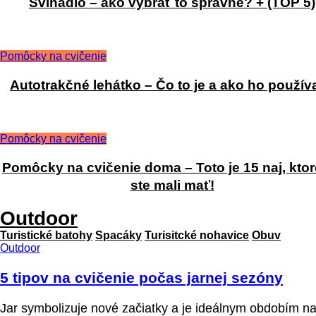
Švihadlo – ako vybrať to správne? + (TOP 5)
Pomôcky na cvičenie
Autotrakčné lehátko – Čo to je a ako ho použív
Pomôcky na cvičenie
Pomôcky na cvičenie doma – Toto je 15 naj, ktor
ste mali mať!
Outdoor
Turistické batohy
Spacáky
Turisitcké nohavice
Obuv
Outdoor
5 tipov na cvičenie počas jarnej sezóny
Jar symbolizuje nové začiatky a je ideálnym obdobím n