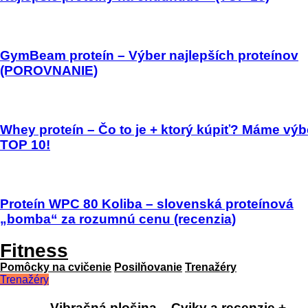
GymBeam proteín – Výber najlepších proteínov
(POROVNANIE)
Whey proteín – Čo to je + ktorý kúpiť? Máme výb
TOP 10!
Proteín WPC 80 Koliba – slovenská proteínová
„bomba“ za rozumnú cenu (recenzia)
Fitness
Pomôcky na cvičenie
Posilňovanie
Trenažéry
Trenažéry
Vibračná plošina – Cviky a recenzie +