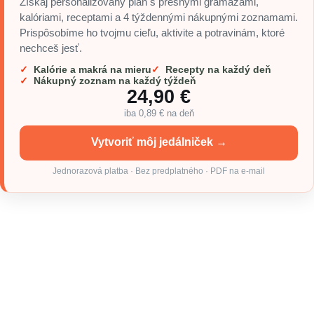
Získaj personalizovaný plán s presnými gramážami,
kalóriami, receptami a 4 týždennými nákupnými zoznamami.
Prispôsobíme ho tvojmu cieľu, aktivite a potravinám, ktoré
nechceš jesť.
Kalórie a makrá na mieru
Recepty na každý deň
Nákupný zoznam na každý týždeň
24,90 €
iba 0,89 € na deň
Vytvoriť môj jedálniček →
Jednorazová platba · Bez predplatného · PDF na e-mail