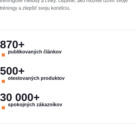
tréningové metódy a cviky. Objavte, ako môžete oživiť svoje
tréningy a zlepšiť svoju kondíciu.
870+
publikovaných článkov
500+
otestovaných produktov
30 000+
spokojných zákazníkov