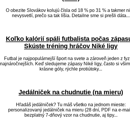
O obezite Slovákov kolujú čísla od 18 % po 31 % a takmer ni
nevysvetlí, prečo sa tak líšia. Detailne sme si prešli dáta...
Koľko kalórií spáli futbalista počas zápas
Skúste tréning hráčov Niké ligy
Futbal je najpopulárnejší šport na svete a zároveň jeden z fyz
najnáročnejších. Keď sledujeme zápasy Niké ligy, často si vš
krásne góly, rýchle protiútoky...
Jedálniček na chudnutie (na mieru)
Hľadáš jedálniček? Tu máš všetko na jednom mieste:
personalizovaný jedálniček na mieru (28 dní, PDF na e-mail
bezplatný 7-dňový vzor na chudnutie, aj tipy...