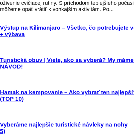
oživenie cvičiacej rutiny. S príchodom teplejšieho počas
môžeme opäť vrátiť k vonkajším aktivitám. Po...
Výstup na Kilimanjaro – Všetko, čo potrebujete v
+ výbava
Turistická obuv | Viete, ako sa vyberá? My máme
NÁVOD!
Hamak na kempovanie – Ako vybrať ten najlepší
(TOP 10)
Vyberáme najlepšie turistické návleky na nohy –
5)