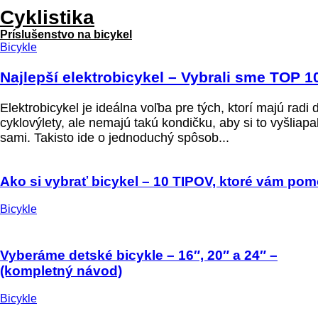
Cyklistika
Príslušenstvo na bicykel
Bicykle
Najlepší elektrobicykel – Vybrali sme TOP 1
Elektrobicykel je ideálna voľba pre tých, ktorí majú radi 
cyklovýlety, ale nemajú takú kondičku, aby si to vyšliapal
sami. Takisto ide o jednoduchý spôsob...
Ako si vybrať bicykel – 10 TIPOV, ktoré vám pom
Bicykle
Vyberáme detské bicykle – 16″, 20″ a 24″ –
(kompletný návod)
Bicykle