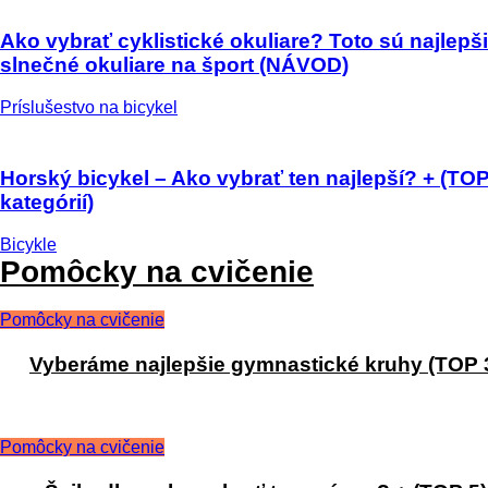
Ako vybrať cyklistické okuliare? Toto sú najlepš
slnečné okuliare na šport (NÁVOD)
Príslušestvo na bicykel
Horský bicykel – Ako vybrať ten najlepší? + (TOP
kategórií)
Bicykle
Pomôcky na cvičenie
Pomôcky na cvičenie
Vyberáme najlepšie gymnastické kruhy (TOP 
Pomôcky na cvičenie