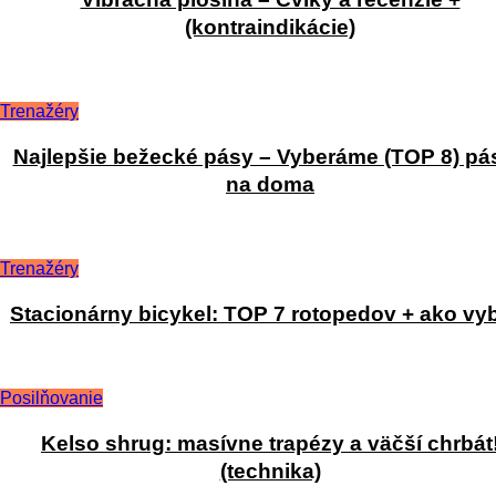
(kontraindikácie)
Trenažéry
Najlepšie bežecké pásy – Vyberáme (TOP 8) pá
na doma
Trenažéry
Stacionárny bicykel: TOP 7 rotopedov + ako vy
Posilňovanie
Kelso shrug: masívne trapézy a väčší chrbát
(technika)