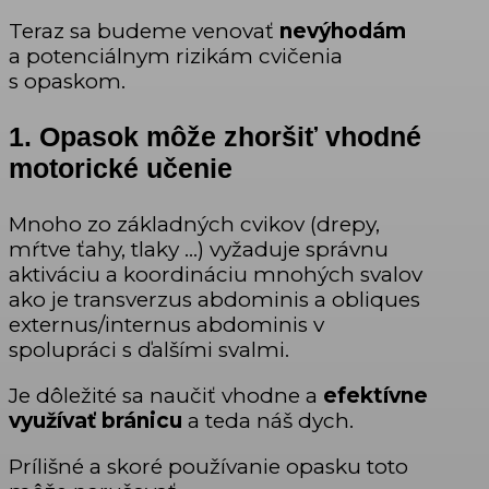
Teraz sa budeme venovať
nevýhodám
a potenciálnym rizikám cvičenia
s opaskom.
1. Opasok môže zhoršiť vhodné
motorické učenie
Mnoho zo základných cvikov (drepy,
mŕtve ťahy, tlaky …) vyžaduje správnu
aktiváciu a koordináciu mnohých svalov
ako je transverzus abdominis a obliques
externus/internus abdominis v
spolupráci s ďalšími svalmi.
Je dôležité sa naučiť vhodne a
efektívne
využívať bránicu
a teda náš dych.
Prílišné a skoré používanie opasku toto