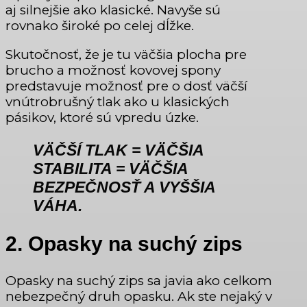
aj silnejšie ako klasické. Navyše sú
rovnako široké po celej dĺžke.
Skutočnosť, že je tu väčšia plocha pre
brucho a možnosť kovovej spony
predstavuje možnosť pre o dosť väčší
vnútrobrušný tlak ako u klasických
pásikov, ktoré sú vpredu úzke.
VÄČŠÍ TLAK = VÄČŠIA
STABILITA =
VÄČŠIA
BEZPEČNOSŤ
A VYŠŠIA
VÁHA.
2. Opasky na suchý zips
Opasky na suchý zips sa javia ako celkom
nebezpečný druh opasku. Ak ste nejaký v