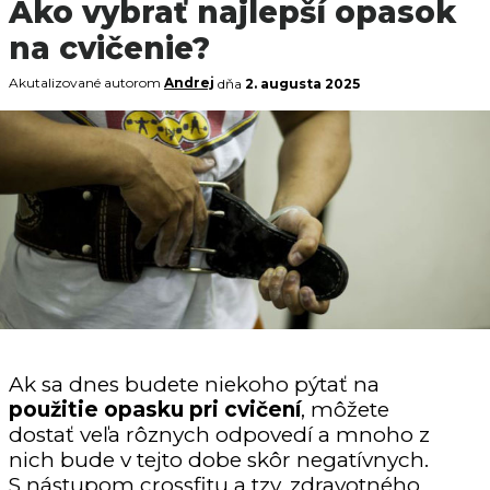
Ako vybrať najlepší opasok
na cvičenie?
Akutalizované autorom
Andrej
dňa
2. augusta 2025
Ak sa dnes budete niekoho pýtať na
použitie opasku pri cvičení
, môžete
dostať veľa rôznych odpovedí a mnoho z
nich bude v tejto dobe skôr negatívnych.
S nástupom crossfitu a tzv. zdravotného