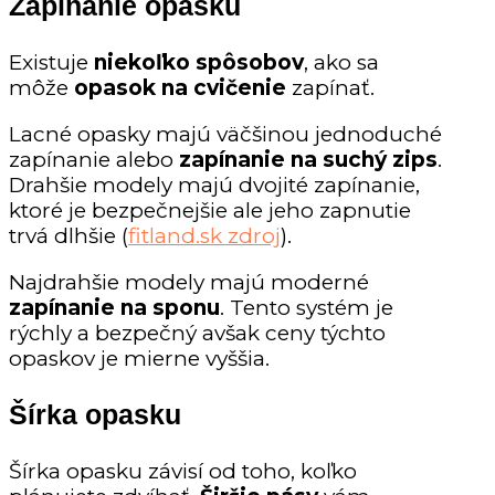
Zapínanie opasku
Existuje
niekoľko spôsobov
, ako sa
môže
opasok na cvičenie
zapínať.
Lacné opasky majú väčšinou jednoduché
zapínanie alebo
zapínanie na suchý zips
.
Drahšie modely majú dvojité zapínanie,
ktoré je bezpečnejšie ale jeho zapnutie
trvá dlhšie (
fitland.sk zdroj
).
Najdrahšie modely majú moderné
zapínanie na sponu
. Tento systém je
rýchly a bezpečný avšak ceny týchto
opaskov je mierne vyššia.
Šírka opasku
Šírka opasku závisí od toho, koľko