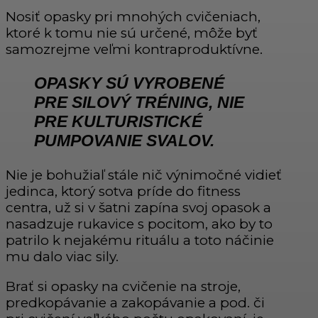
Nosiť opasky pri mnohých cvičeniach,
ktoré k tomu nie sú určené, môže byť
samozrejme veľmi kontraproduktívne.
OPASKY SÚ VYROBENÉ
PRE
SILOVÝ TRÉNING
, NIE
PRE KULTURISTICKÉ
PUMPOVANIE SVALOV.
Nie je bohužiaľ stále nič výnimočné vidieť
jedinca, ktorý sotva príde do fitness
centra, už si v šatni zapína svoj opasok a
nasadzuje rukavice s pocitom, ako by to
patrilo k nejakému rituálu a toto náčinie
mu dalo viac sily.
Brať si opasky na cvičenie na stroje,
predkopávanie a zakopávanie a pod. či