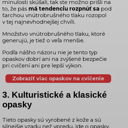
minulosti skúšali, tak ste možno prišli na
to, že pás
má tendenciu rozpnúť sa
pod
ťarchou vnútrobrušného tlaku rozopol
v tej najnevhodnejšej chvíli.
Množstvo vnútrobrušného tlaku, ktoré
generujú, je tiež o veľa menšie.
Podľa nášho názoru nie je tento typ
opaskov dobrí ani na zvýšené bezpečie
pri cvičení ani pre lepší výkon.
Zobraziť viac opaskov na cvičenie
3. Kulturistické a klasické
opasky
Tieto opasky sú vyrobené z kože a sú
silnejšie vzadu než vpredu. Ide o opasky,