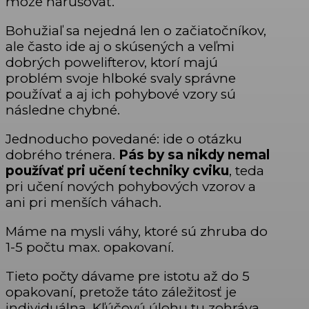
môže narušovať.
Bohužiaľ sa nejedná len o začiatočníkov,
ale často ide aj o skúsených a veľmi
dobrých powelifterov, ktorí majú
problém svoje hlboké svaly správne
používať a aj ich pohybové vzory sú
následne chybné.
Jednoducho povedané: ide o otázku
dobrého trénera.
Pás by sa nikdy nemal
používať pri učení techniky cviku
, teda
pri učení nových pohybových vzorov a
ani pri menších váhach.
Máme na mysli váhy, ktoré sú zhruba do
1-5 počtu max. opakovaní.
Tieto počty dávame pre istotu až do 5
opakovaní, pretože táto záležitosť je
individuálna. Kľúčovú úlohu tu zohráva