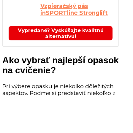
Vzpieračský pás
inSPORTline Stronglift
Vypredané? Vyskúšajte kvalitnú
alternatívu!
Ako vybrať najlepší opasok
na cvičenie?
Pri výbere opasku je niekoľko dôležitých
aspektov. Poďme si predstaviť niekoľko z