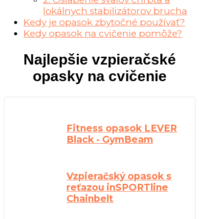
lokálnych stabilizátorov brucha
Kedy je opasok zbytočné používať?
Kedy opasok na cvičenie pomôže?
Najlepšie vzpieračské
opasky na cvičenie
Fitness opasok LEVER
Black - GymBeam
Vzpieračský opasok s
reťazou inSPORTline
Chainbelt