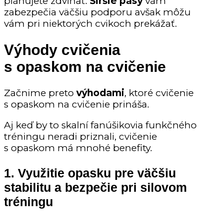
plánujete zdvíhať.
Širšie pásy
vám
zabezpečia väčšiu podporu avšak môžu
vám pri niektorých cvikoch prekážať.
Výhody cvičenia
s opaskom na cvičenie
Začnime preto
výhodami
, ktoré cvičenie
s opaskom na cvičenie prináša.
Aj keď by to skalní fanúšikovia funkčného
tréningu neradi priznali, cvičenie
s opaskom má mnohé benefity.
1. Využitie opasku pre väčšiu
stabilitu a bezpečie pri silovom
tréningu