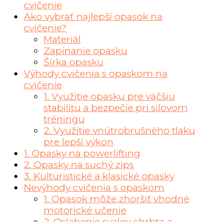
cvičenie
Ako vybrať najlepší opasok na
cvičenie?
Materiál
Zapínanie opasku
Šírka opasku
Výhody cvičenia s opaskom na
cvičenie
1. Využitie opasku pre väčšiu
stabilitu a bezpečie pri silovom
tréningu
2. Využitie vnútrobrušného tlaku
pre lepší výkon
1. Opasky na powerlifting
2. Opasky na suchý zips
3. Kulturistické a klasické opasky
Nevýhody cvičenia s opaskom
1. Opasok môže zhoršiť vhodné
motorické učenie
2. Oslabenie svalov chrbta a