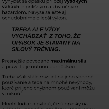
Vyhýbať sa opasku pri ozaj
vysokých
váhach
je prílišným a zbytočným
hazardom. Navyše sa ešte aj
ochudobníme o lepší výkon.
TREBA ALE VŽDY
VYCHÁDZAŤ Z TOHO, ŽE
OPASOK JE STAVANÝ NA
SILOVÝ TRÉNING
.
Presnejšie povedané
maximálnu silu
,
a práve tu je nutnou pomôckou.
Treba však stále myslieť na jeho vhodné
používanie a teda na mnohé nevýhody,
ktoré pri jeho chybnom používaní môžu
vzniknúť.
Mnohí ľudia sa pýtajú, či sú opasky na