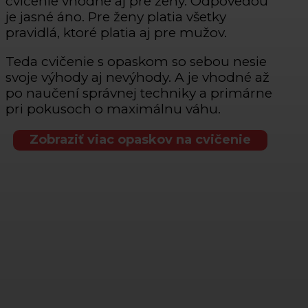
cvičenie vhodné aj pre ženy. Odpoveďou
je jasné áno. Pre ženy platia všetky
pravidlá, ktoré platia aj pre mužov.
Teda cvičenie s opaskom so sebou nesie
svoje výhody aj nevýhody. A je vhodné až
po naučení správnej techniky a primárne
pri pokusoch o maximálnu váhu.
Zobraziť viac opaskov na cvičenie