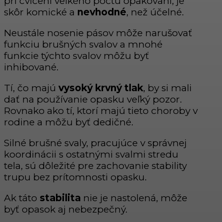
pri cvičení veľkého počtu opakovaní, je
skôr komické a
nevhodné
, než účelné.
Neustále nosenie pásov môže narušovať
funkciu brušných svalov a mnohé
funkcie týchto svalov môžu byť
inhibované.
Tí, čo majú
vysoký krvný tlak
, by si mali
dať na používanie opasku veľký pozor.
Rovnako ako tí, ktorí majú tieto choroby v
rodine a môžu byť dedičné.
Silné brušné svaly, pracujúce v správnej
koordinácii s ostatnými svalmi stredu
tela, sú dôležité pre zachovanie stability
trupu bez prítomnosti opasku.
Ak táto
stabilita
nie je nastolená, môže
byť opasok aj nebezpečný.