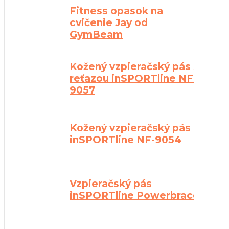
Fitness opasok na
cvičenie Jay od
GymBeam
Kožený vzpieračský pás s
reťazou inSPORTline NF-
9057
Kožený vzpieračský pás
inSPORTline NF-9054
Vzpieračský pás
inSPORTline Powerbrace