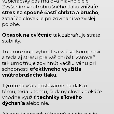
Vzpieračský pás má dva hlavné ciele.
Zvýšením vnútrobrušného tlaku z
nižuje
stres na spodné časti chrbta a brucho
,
zatiaľ čo človek je pri zdvíhaní vo zvislej
polohe.
Opasok na cvičenie
tak zabraňuje strate
stability.
To umožňuje vyhnúť sa väčšej kompresii
a teda aj stresu pre váš chrbát. Zároveň
tak umožňuje zdvihnúť väčšiu váhu pri
schopnosti
efektívneho využitia
vnútrobrušného tlaku
.
Týmto sa však dostávame na ďalšiu
tému, teda k tomu, či daný človek dokáže
vhodne využiť
techniky silového
dýchania
alebo nie.
Ak áno, je opasok výhodný, ak nie, nie je.