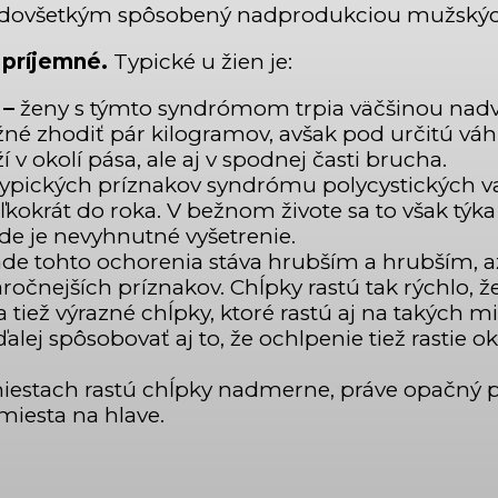
 predovšetkým spôsobený nadprodukciou mužský
 príjemné.
Typické u žien je:
 –
ženy s týmto syndrómom trpia väčšinou nadvá
né zhodiť pár kilogramov, avšak pod určitú váhu
í v okolí pása, ale aj v spodnej časti brucha.
typických príznakov syndrómu polycystických va
krát do roka. V bežnom živote sa to však týka 
e je nevyhnutné vyšetrenie.
pade tohto ochorenia stáva hrubším a hrubším, 
náročnejších príznakov. Chĺpky rastú tak rýchlo,
 tiež výrazné chĺpky, ktoré rastú aj na takých mi
ej spôsobovať aj to, že ochlpenie tiež rastie ok
estach rastú chĺpky nadmerne, práve opačný pr
miesta na hlave.