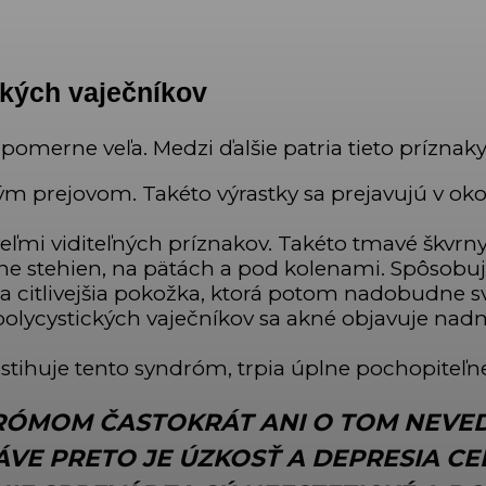
ckých vaječníkov
pomerne veľa. Medzi ďalšie patria tieto príznaky
 prejovom. Takéto výrastky sa prejavujú v okolí
 veľmi viditeľných príznakov. Takéto tmavé škvrny
ane stehien, na pätách a pod kolenami. Spôsobuj
a a citlivejšia pokožka, ktorá potom nadobudne s
polycystických vaječníkov sa akné objavuje nad
stihuje tento syndróm, trpia úplne pochopiteľn
RÓMOM ČASTOKRÁT ANI O TOM NEVEDI
RÁVE PRETO JE ÚZKOSŤ A DEPRESIA CE