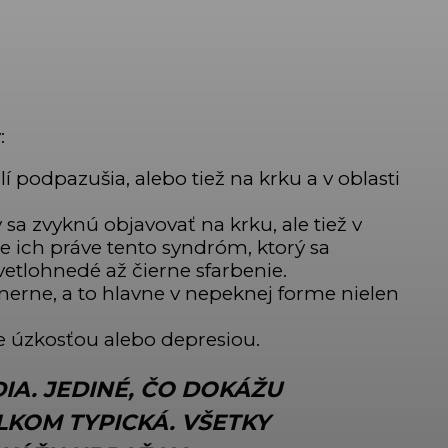
:
 podpazušia, alebo tiež na krku a v oblasti
 sa zvyknú objavovať na krku, ale tiež v
e ich práve tento syndróm, ktorý sa
vetlohnedé až čierne sfarbenie.
merne, a to hlavne v nepeknej forme nielen
e úzkosťou alebo depresiou.
A. JEDINÉ, ČO DOKÁŽU
LKOM TYPICKÁ. VŠETKY