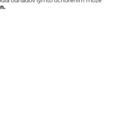
 Podľa odhadov týmto ochorením môže
n.