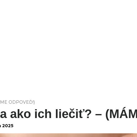
FIT
 (MÁME ODPOVEĎ!)
 a ako ich liečiť? – (
a 2025