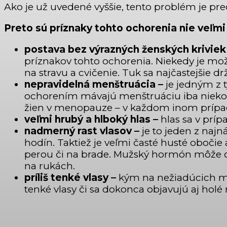
Ako je už uvedené vyššie, tento problém je
Preto sú príznaky tohto ochorenia nie veľmi
postava bez výrazných ženských kriviek
príznakov tohto ochorenia. Niekedy je mož
na stravu a cvičenie. Tuk sa najčastejšie drž
nepravidelná menštruácia –
je jedným z 
ochorením mávajú menštruáciu iba niekoľko
žien v menopauze – v každom inom prípad
veľmi hrubý a hlboký hlas –
hlas sa v prí
nadmerný rast vlasov –
je to jeden z naj
hodín. Taktiež je veľmi časté husté obočie a
perou či na brade. Mužský hormón môže ďal
na rukách.
príliš tenké vlasy –
kým na nežiadúcich mi
tenké vlasy či sa dokonca objavujú aj holé 