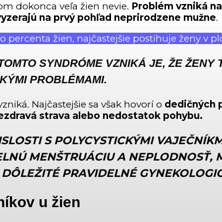
om dokonca veľa žien nevie.
Problém vzniká n
 vyzerajú na prvý pohľad neprirodzene mužne
.
o percenta žien, najčastejšie postihuje ženy v 
 TOMTO SYNDRÓME VZNIKÁ JE, ŽE ŽENY
KÝMI PROBLÉMAMI.
zniká. Najčastejšie sa však hovorí o
dedičných 
nezdravá strava alebo nedostatok pohybu.
ISLOSTI S POLYCYSTICKÝMI VAJEČNÍK
ELNÚ MENŠTRUÁCIU A NEPLODNOSŤ, 
 DÔLEŽITÉ PRAVIDELNÉ GYNEKOLOGIC
níkov u žien