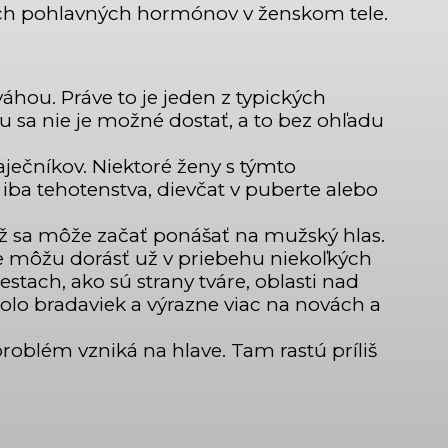
ch pohlavných hormónov v ženskom tele.
hou. Práve to je jeden z typických
 sa nie je možné dostať, a to bez ohľadu
ječníkov. Niektoré ženy s týmto
iba tehotenstva, dievčat v puberte alebo
až sa môže začať ponášať na mužský hlas.
 že môžu dorásť už v priebehu niekoľkých
estach, ako sú strany tváre, oblasti nad
olo bradaviek a výrazne viac na novách a
oblém vzniká na hlave. Tam rastú príliš