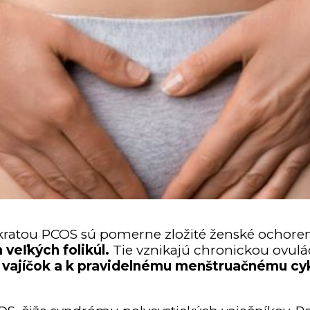
ú skratou PCOS sú pomerne zložité ženské ochore
veľkých folikúl.
Tie vznikajú chronickou ovulá
ajíčok a k pravidelnému menštruačnému cyklu