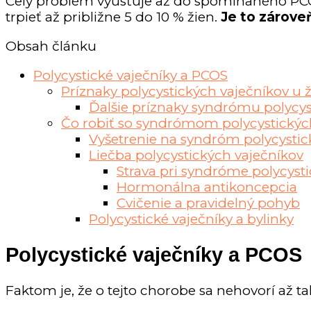
Celý problém vyúsťuje až do spomínaného PC
trpieť až približne 5 do 10 % žien.
Je to zároveň
Obsah článku
Polycystické vaječníky a PCOS
Príznaky polycystických vaječníkov u 
Ďalšie príznaky syndrómu polycys
Čo robiť so syndrómom polycystickýc
Vyšetrenie na syndróm polycystic
Liečba polycystických vaječníkov
Strava pri syndróme polycyst
Hormonálna antikoncepcia
Cvičenie a pravidelný pohyb
Polycystické vaječníky a bylinky
Polycystické vaječníky a PCOS
Faktom je, že o tejto chorobe sa nehovorí až ta