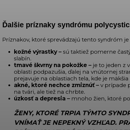
Ďalšie príznaky syndrómu polycysti
Príznakov, ktoré sprevádzajú tento syndróm je 
kožné výrastky –
sú taktiež pomerne častým
slabín.
tmavé škvrny na pokožke –
je to jeden z
oblasti podpazušia, ďalej na vnútornej str
prejavuje na oblastiach tela, kde je mäkši
akné, ktoré nechce zmiznúť –
v prípade 
na tvári, ale tiež na chrbte.
úzkosť a depresia –
mnoho žien, ktoré po
ŽENY, KTORÉ TRPIA TÝMTO SYND
VNÍMAŤ JE NEPEKNÝ VZHĽAD
. P