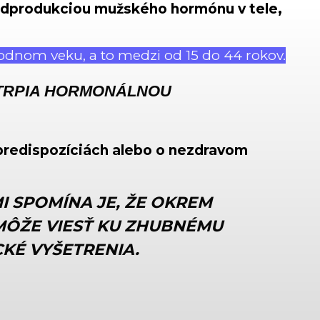
adprodukciou mužského hormónu v tele,
plodnom veku, a to medzi od 15 do 44 rokov.
 TRPIA HORMONÁLNOU
predispozíciách alebo o nezdravom
MI SPOMÍNA JE, ŽE OKREM
MÔŽE VIESŤ KU ZHUBNÉMU
KÉ VYŠETRENIA.