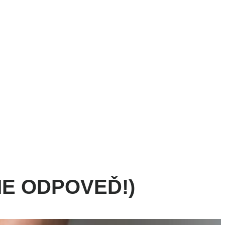
NESS
ŠPORT
VÝŽIVA
MAGAZÍN
OBCHOD
MÁME ODPOVEĎ!)