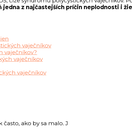
OS, čiže syndrómu polycystických vaječníkov.
 jedna z najčastejších príčin neplodnosti i žie
žien
tických vaječníkov
h vaječníkov?
kých vaječníkov
ických vaječníkov
k často, ako by sa malo. J