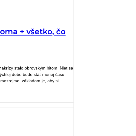
doma + všetko, čo
akrízy stalo obrovským hitom. Niet sa
 rýchlej dobe bude stáť menej času.
mozrejme, základom je, aby si...