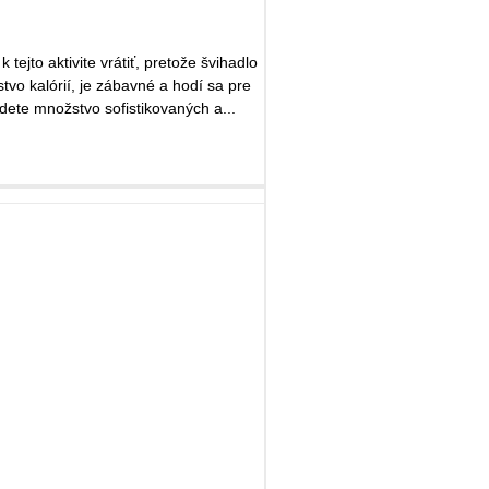
tejto aktivite vrátiť, pretože švihadlo
tvo kalórií, je zábavné a hodí sa pre
s už na trhu nájdete množstvo sofistikovaných a...