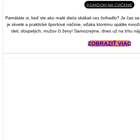
POMÔCKY NA CVIČENIE
Pamätáte si, keď ste ako malé dieťa skákali cez švihadlo? Je čas sa k 
je skvelé a praktické športové náčinie, vďaka ktorému spálite množs
deti, dospelých, mužov či ženy! Samozrejme, dne
ZOBRAZIŤ VIAC