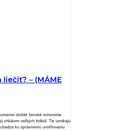
h liečiť? – (MÁME
pomerne zložité ženské ochorenie.
ú zhlukom veľkých folikúl. Tie vznikajú
edochádza ku správnemu uvoľňovaniu