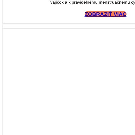
vajíčok a k pravidelnému menštruačnému cyk
ZOBRAZIŤ VIAC