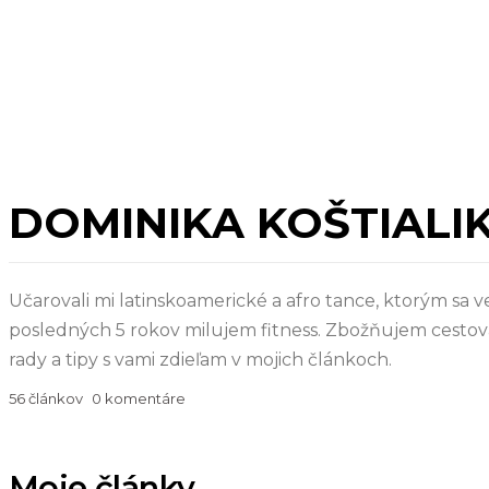
DOMINIKA KOŠTIALI
Učarovali mi latinskoamerické a afro tance, ktorým sa
posledných 5 rokov milujem fitness. Zbožňujem cestovan
rady a tipy s vami zdieľam v mojich článkoch.
56 článkov
0 komentáre
Moje články