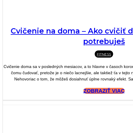
Cvičenie na doma – Ako cvičiť 
potrebuješ
FITNESS
Cvičenie doma sa v posledných mesiacov, a to hlavne v časoch koron
čomu čudovať, pretože je o niečo lacnejšie, ale taktiež ťa v tejto
Nehovoriac o tom, že môžeš dosiahnuť úplne rovnaký efekt. Sa
ZOBRAZIŤ VIAC