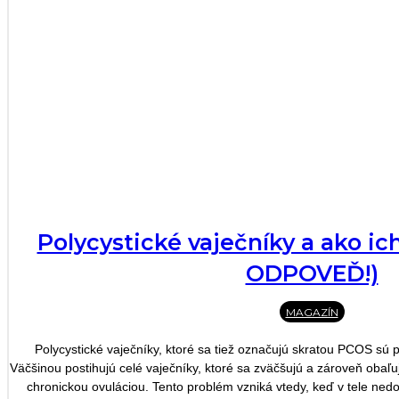
Polycystické vaječníky a ako ic
ODPOVEĎ!)
MAGAZÍN
Polycystické vaječníky, ktoré sa tiež označujú skratou PCOS sú 
Väčšinou postihujú celé vaječníky, ktoré sa zväčšujú a zároveň obaľuj
chronickou ovuláciou. Tento problém vzniká vtedy, keď v tele n