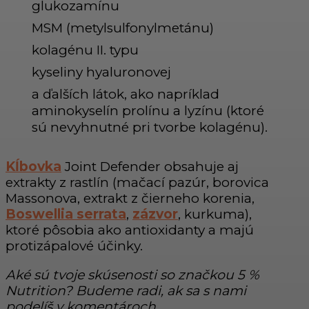
glukozamínu
MSM (metylsulfonylmetánu)
kolagénu II. typu
kyseliny hyaluronovej
a ďalších látok, ako napríklad
aminokyselín prolínu a lyzínu (ktoré
sú nevyhnutné pri tvorbe kolagénu).
Kĺbovka
Joint Defender obsahuje aj
extrakty z rastlín (mačací pazúr, borovica
Massonova, extrakt z čierneho korenia,
Boswellia serrata
,
zázvor
, kurkuma),
ktoré pôsobia ako antioxidanty a majú
protizápalové účinky.
Aké sú tvoje skúsenosti so značkou 5 %
Nutrition? Budeme radi, ak sa s nami
podelíš v komentároch.