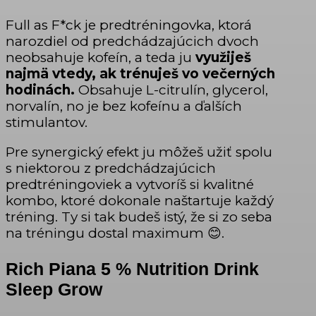
Full as F*ck je predtréningovka, ktorá
narozdiel od predchádzajúcich dvoch
neobsahuje kofeín, a teda ju
využiješ
najmä vtedy, ak trénuješ vo večerných
hodinách.
Obsahuje L-citrulín, glycerol,
norvalín, no je bez kofeínu a ďalších
stimulantov.
Pre synergický efekt ju môžeš užiť spolu
s niektorou z predchádzajúcich
predtréningoviek a vytvoríš si kvalitné
kombo, ktoré dokonale naštartuje každý
tréning. Ty si tak budeš istý, že si zo seba
na tréningu dostal maximum 😊.
Rich Piana 5 % Nutrition
Drink
Sleep Grow