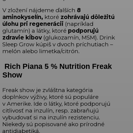
V zložení nájdeme ďalších
8
aminokyselín,
ktoré
zohrávajú dôležitú
úlohu pri regenerácii
(napríklad
glutamín) a látky, ktoré
podporujú
zdravie kĺbov
(glukozamín, MSM). Drink
Sleep Grow kúpiš v dvoch príchutiach –
melón alebo limetka/citrón.
Rich Piana 5 % Nutrition
Freak
Show
Freak show je zvláštna kategória
doplnkov výživy, ktoré sú populáre
v Amerike. Ide o látky, ktoré podporujú
citlivosť na inzulín, resp. zabraňujú
vybudovať si na inzulín rezistenciu.
Niekedy sú popisované ako prírodné
antidiabetiká.