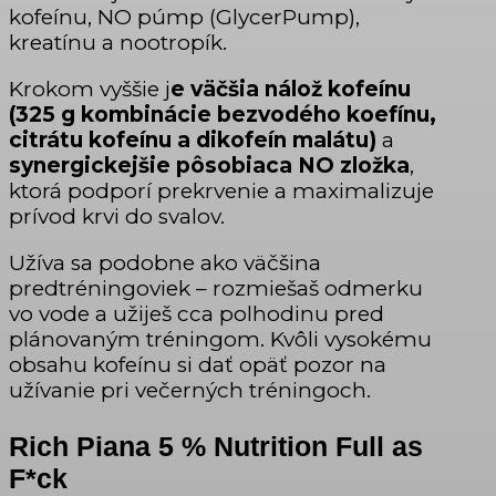
kofeínu, NO púmp (GlycerPump),
kreatínu a nootropík.
Krokom vyššie j
e väčšia nálož kofeínu
(325 g kombinácie bezvodého koefínu,
citrátu kofeínu a dikofeín malátu)
a
synergickejšie pôsobiaca NO zložka
,
ktorá podporí prekrvenie a maximalizuje
prívod krvi do svalov.
Užíva sa podobne ako väčšina
predtréningoviek – rozmiešaš odmerku
vo vode a užiješ cca polhodinu pred
plánovaným tréningom. Kvôli vysokému
obsahu kofeínu si dať opäť pozor na
užívanie pri večerných tréningoch.
Rich Piana 5 % Nutrition
Full as
F*ck