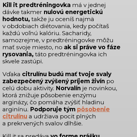
Kill it predtréningovka
má v jednej
dávke takmer
nulovú energetickú
hodnotu,
takže ju oceníš najmä
v obdobiach diétovania, kedy počítaš
každú voľnú kalóriu. Sacharidy,
samozrejme, v predtréningovke môžu
mať svoje miesto, no
ak si práve vo fáze
rysovania,
táto predtréningovka ich
skvele zastúpi.
Vďaka
citrulínu budú mať tvoje svaly
zabezpečený zvýšený príjem živín
po
celú dobu aktivity.
Norvalín
je novinkou,
ktorá znižuje pôsobenie enzýmu
arginázy, čo pomáha zvýšiť hladinu
arginínu.
Podporuje tým
pôsobenie
citrulínu
a udržiava pocit plných
a prekrvených svalov dlhšie.
Kill it sa predáva
vo forme prášku