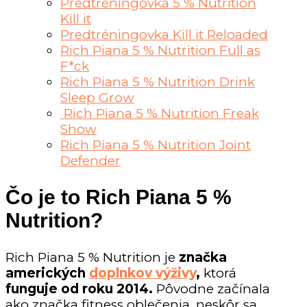
Predtréningovka 5 % Nutrition
Kill it
Predtréningovka Kill it Reloaded
Rich Piana 5 % Nutrition Full as
F*ck
Rich Piana 5 % Nutrition Drink
Sleep Grow
Rich Piana 5 % Nutrition Freak
Show
Rich Piana 5 % Nutrition Joint
Defender
Čo je to Rich Piana 5 %
Nutrition?
Rich Piana 5 % Nutrition je
značka
amerických
doplnkov výživy
,
ktorá
funguje od roku 2014.
Pôvodne začínala
ako značka fitness oblečenia, neskôr sa