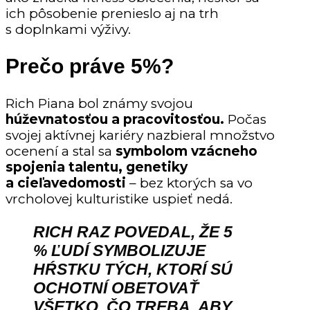
ich pôsobenie prenieslo aj na trh
s doplnkami výživy.
Prečo práve 5%?
Rich Piana bol známy svojou
húževnatosťou a pracovitosťou.
Počas
svojej aktívnej kariéry nazbieral množstvo
ocenení a stal sa
symbolom vzácneho
spojenia talentu, genetiky
a cieľavedomosti
– bez ktorých sa vo
vrcholovej kulturistike uspieť nedá.
RICH RAZ POVEDAL, ŽE 5
% ĽUDÍ SYMBOLIZUJE
HŔSTKU TÝCH, KTORÍ SÚ
OCHOTNÍ OBETOVAŤ
VŠETKO, ČO TREBA, ABY