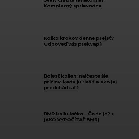
Komplexný sprievodca
Koľko krokov denne prejsť?
Odpoveď vás prekvapí!
Bolesť kolien: najčastejšie
príčiny, kedy ju riešiť a ako jej
predchádzať?
BMR kalkulačka – Čo to je? +
(AKO VYPOČÍTAŤ BMR)