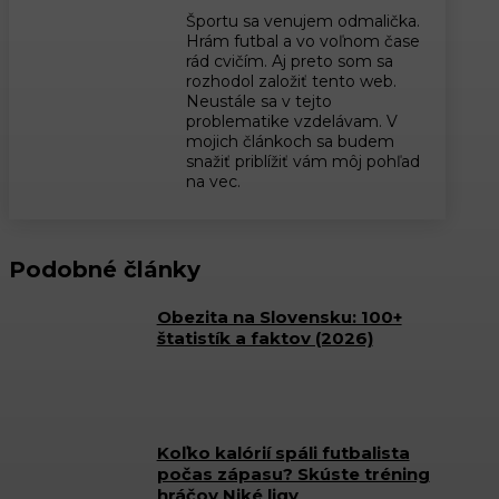
Športu sa venujem odmalička.
Hrám futbal a vo voľnom čase
rád cvičím. Aj preto som sa
rozhodol založiť tento web.
Neustále sa v tejto
problematike vzdelávam. V
mojich článkoch sa budem
snažiť priblížiť vám môj pohľad
na vec.
Podobné články
Obezita na Slovensku: 100+
štatistík a faktov (2026)
Koľko kalórií spáli futbalista
počas zápasu? Skúste tréning
hráčov Niké ligy