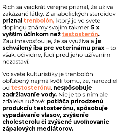
Rich sa viackrát verejne priznal, že užíva
zakázané látky. Z anabolických steroidov
priznal
trenbolón,
ktorý je vo svete
dopingu známy svojím takmer
5 x
vyšším účinkom než
testosterón
.
Zaujímavosťou je, že sa využíva a
je
schválený iba pre veterinárnu prax –
to
však, očividne, ľudí pred jeho užívaním
nezastaví.
Vo svete kulturistiky je trenbolón
obľúbený najmä kvôli tomu, že, narozdiel
od
testosterónu
,
nespôsobuje
zadržiavanie vody.
Nie je to s ním ale
zďaleka ružové:
potláča
prirodzenú
produkciu testosterónu,
spôsobuje
vypadávanie vlasov, zvýšenie
cholesterolu či zvýšené uvoľnovanie
zápalových mediátorov.