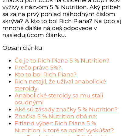
značku pomôcok na cvičenie a doplnkov
výživy s názvom 5 % Nutrition. Aký príbeh
sa za na prvý pohľad náhodným číslom
skrýva? A kto to bol Rich Piana? Na toto aj
mnohé ďalšie nájdeš odpovede v
nasledujúcom článku.
Obsah článku
Čo je to Rich Piana 5 % Nutrition?
Prečo práve 5%?
Kto to bol Rich Piana?
Rich netajil, že užíval anabolické
steroidy
Anabolické steroidy sa mu stali
osudnými
Aké sú zásady značky 5 % Nutrition?
Značka 5 % Nutrition dbá na:
Fitland výber: Rich Piana 5 %
Nutrition: k toré sa oplatí vyskúšať?