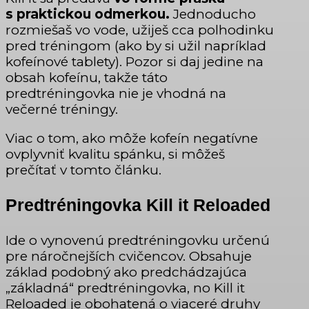
s praktickou odmerkou.
Jednoducho
rozmiešaš vo vode, užiješ cca polhodinku
pred tréningom (ako by si užil napríklad
kofeínové tablety). Pozor si daj jedine na
obsah kofeínu, takže táto
predtréningovka nie je vhodná na
večerné tréningy.
Viac o tom, ako môže kofeín negatívne
ovplyvniť kvalitu spánku, si môžeš
prečítať v tomto článku.
Predtréningovka Kill it Reloaded
Ide o vynovenú predtréningovku určenú
pre náročnejších cvičencov. Obsahuje
základ podobný ako predchádzajúca
„základná“ predtréningovka, no Kill it
Reloaded je obohatená o viaceré druhy