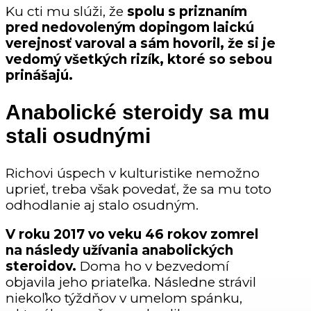
Ku cti mu slúži, že
spolu s priznaním
pred nedovoleným dopingom laickú
verejnosť varoval a sám hovoril, že si je
vedomý všetkých rizík, ktoré so sebou
prinášajú.
Anabolické steroidy sa mu
stali osudnými
Richovi úspech v kulturistike nemožno
uprieť, treba však povedať, že sa mu toto
odhodlanie aj stalo osudným.
V roku 2017 vo veku 46 rokov zomrel
na následy užívania anabolických
steroidov.
Doma ho v bezvedomí
objavila jeho priateľka. Následne strávil
niekoľko týždňov v umelom spánku,