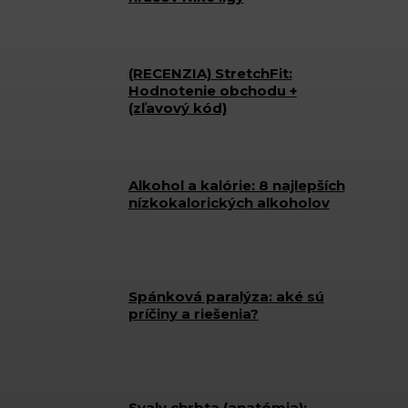
(RECENZIA) StretchFit:
Hodnotenie obchodu +
(zľavový kód)
Alkohol a kalórie: 8 najlepších
nízkokalorických alkoholov
Spánková paralýza: aké sú
príčiny a riešenia?
Svaly chrbta (anatómia):