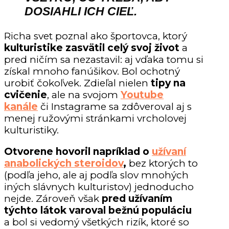
DOSIAHLI ICH CIEĽ.
Richa svet poznal ako športovca, ktorý
kulturistike zasvätil celý svoj život
a
pred ničím sa nezastavil: aj vďaka tomu si
získal mnoho fanúšikov. Bol ochotný
urobiť čokoľvek. Zdieľal nielen
tipy na
cvičenie
, ale na svojom
Youtube
kanále
či Instagrame sa zdôveroval aj s
menej ružovými stránkami vrcholovej
kulturistiky.
Otvorene hovoril napríklad o
užívaní
anabolických steroidov
,
bez ktorých to
(podľa jeho, ale aj podľa slov mnohých
iných slávnych kulturistov) jednoducho
nejde. Zároveň však
pred užívaním
týchto látok varoval bežnú populáciu
a bol si vedomý všetkých rizík, ktoré so