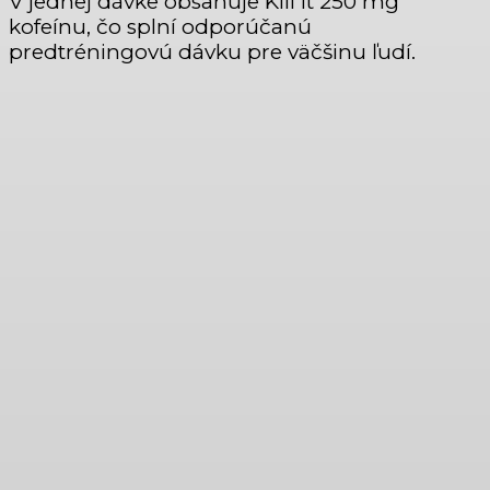
V jednej dávke obsahuje Kill it 250 mg
kofeínu, čo splní odporúčanú
predtréningovú dávku pre väčšinu ľudí.