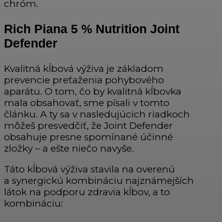
chróm.
Rich Piana 5 % Nutrition Joint
Defender
Kvalitná kĺbová výživa je základom
prevencie preťaženia pohybového
aparátu. O tom, čo by kvalitná kĺbovka
mala obsahovať, sme písali v tomto
článku. A ty sa v nasledujúcich riadkoch
môžeš presvedčiť, že Joint Defender
obsahuje presne spomínané účinné
zložky – a ešte niečo navyše.
Táto kĺbová výživa stavila na overenú
a synergickú kombináciu najznámejších
látok na podporu zdravia kĺbov, a to
kombináciu: