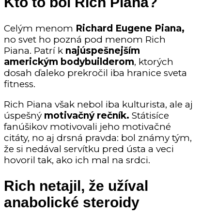
Kto to bol Rich Piana?
Celým menom
Richard Eugene Piana,
no svet ho pozná pod menom Rich
Piana. Patrí k
najúspešnejším
americkým bodybuilderom
, ktorých
dosah ďaleko prekročil iba hranice sveta
fitness.
Rich Piana však nebol iba kulturista, ale aj
úspešný
motivačný rečník.
Státisíce
fanúšikov motivovali jeho motivačné
citáty, no aj drsná pravda: bol známy tým,
že si nedával servítku pred ústa a veci
hovoril tak, ako ich mal na srdci.
Rich netajil, že užíval
anabolické steroidy