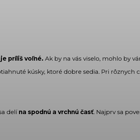
 je príliš voľné.
Ak by na vás viselo, mohlo by vá
btiahnuté kúsky, ktoré dobre sedia. Pri rôznyc
sa delí
na spodnú a vrchnú časť
. Najprv sa pov