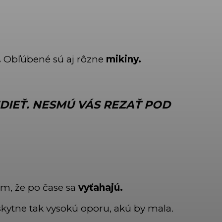
.
Obľúbené sú aj rôzne
mikiny.
DIEŤ. NESMÚ VÁS REZAŤ POD
om, že po čase sa
vyťahajú.
skytne tak vysokú oporu, akú by mala.