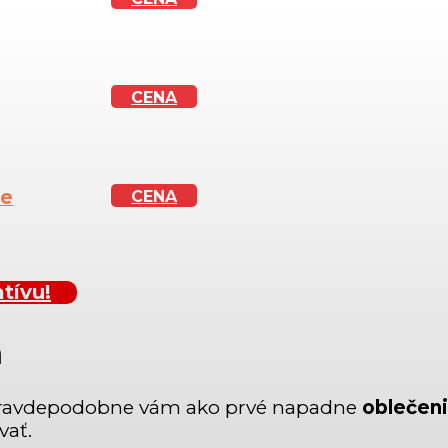
CENA
ie
CENA
tívu!
m
a, pravdepodobne vám ako prvé napadne
oblečeni
vať.