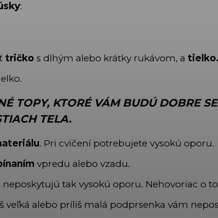
úsky
:
iť
tričko
s dlhým alebo krátky rukávom, a
tielko
ielko.
NÉ TOPY
, KTORÉ VÁM BUDÚ DOBRE SE
TIACH TELA.
ateriálu
. Pri cvičení potrebujete vysokú oporu.
pínaním
vpredu alebo vzadu.
la neposkytujú tak vysokú oporu. Nehovoriac o t
iš veľká alebo príliš malá podprsenka vám nepo