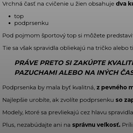
Vrchná časť na cvičenie u žien obsahuje
dva k
top
podprsenku
Pod pojmom športový top si môžete predstav
Tie sa však spravidla obliekajú na tričko alebo t
PRÁVE PRETO SI ZAKÚPTE
KVALIT
PAZUCHAMI ALEBO NA INÝCH ČAS
Podprsenka by mala byť kvalitná,
z pevného m
Najlepšie urobíte, ak zvolíte podprsenku
so za
Modely, ktoré sa prevliekajú cez hlavu spravid
Plus, nezabúdajte ani na
správnu veľkosť.
Príl