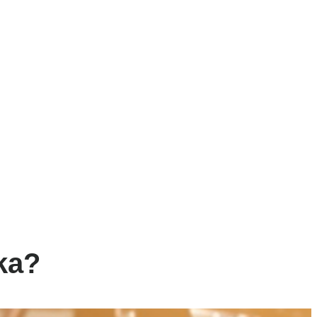
NESS
ŠPORT
VÝŽIVA
MAGAZÍN
OBCHOD
tka?