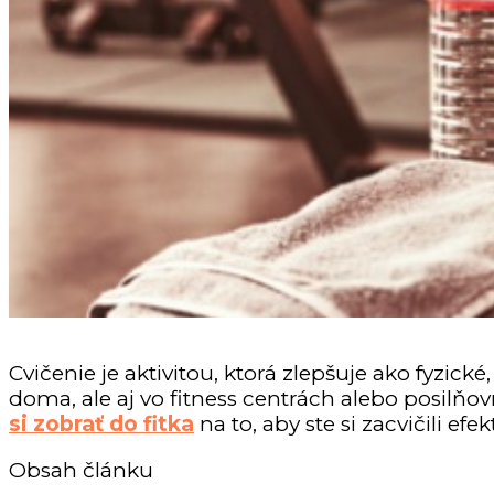
Cvičenie je aktivitou, ktorá zlepšuje ako fyzick
doma, ale aj vo fitness centrách alebo posil
si zobrať do fitka
na to, aby ste si zacvičili efek
Obsah článku