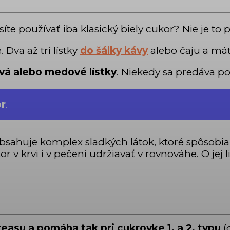
síte používať iba klasický biely cukor? Nie je to 
. Dva až tri lístky
do šálky kávy
alebo čaju a mát
ová alebo medové lístky
. Niekedy sa predáva 
or
.
Obsahuje komplex sladkých látok, ktoré spôsobia,
r v krvi i v pečeni udržiavať v rovnováhe. O jej 
reasu a
pomáha tak pri cukrovke 1. a 2. typu
(d