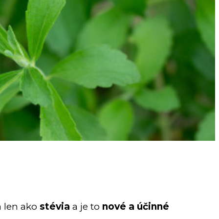
a len ako
stévia
a je to
nové a účinné