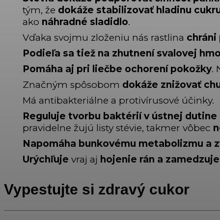
tým, že
dokáže stabilizovať hladinu cukru
ako
náhradné sladidlo
.
Vďaka svojmu zloženiu nás rastlina
chráni
Podieľa sa tiež na zhutnení svalovej hm
P
omáha aj pri liečbe ochorení pokožky
.
Značným spôsobom
dokáže znižovať chu
Má antibakteriálne a protivírusové účinky.
Reguluje tvorbu baktérií v ústnej duti
pravidelne žujú listy stévie, takmer vôbec
n
Napomáha bunkovému metabolizmu a zvyš
Urýchľuje
vraj aj
hojenie rán a zamedzuje
Vypestujte si zdravý cukor