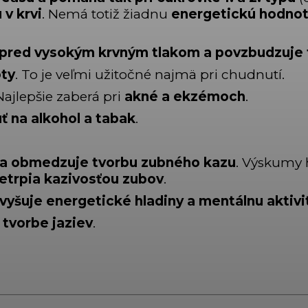
 v krvi
. Nemá totiž žiadnu
energetickú hodno
 pred vysokým krvným tlakom
a povzbudzuje 
oty
. To je veľmi užitočné najmä pri chudnutí.
 Najlepšie zaberá pri
akné a ekzémoch
.
ť na alkohol a tabak
.
ne a obmedzuje tvorbu zubného kazu
. Výskumy h
etrpia kazivosťou zubov
.
uje energetické hladiny a mentálnu aktivi
 tvorbe jaziev
.