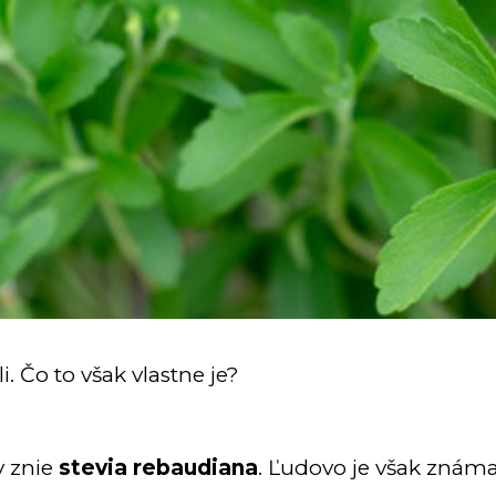
. Čo to však vlastne je?
v znie
stevia rebaudiana
. Ľudovo je však znám