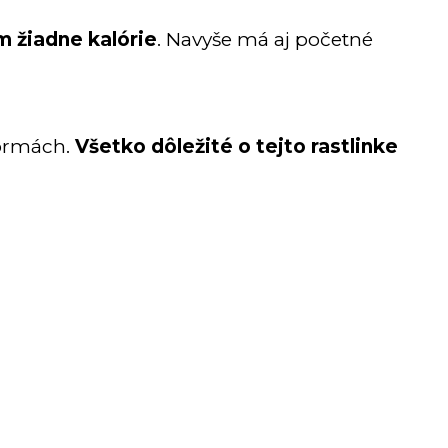
m žiadne kalórie
. Navyše má aj početné
formách.
Všetko dôležité o tejto rastlinke