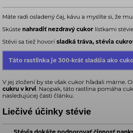
Máte radi osladený čaj, kávu a myslíte si, že mu
Skúste
nahradiť nezdravý cukor
lístkami stévie
Stévii sa tiež hovorí
sladká tráva, stévia cukr
Táto rastlinka je
300-krát sladšia ako cuk
V jej zložení by ste však cukor hľadali márne. 
cukru v krvi
. Naopak, táto rastlina pomáha cuko
nasledujúcej časti článku.
Liečivé účinky stévie
Stévia dokáže podporovať činnosť pank