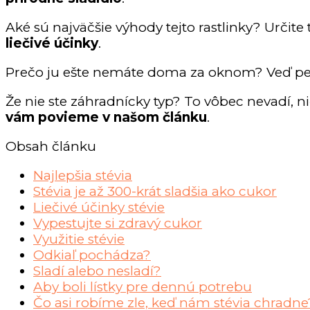
Aké sú najväčšie výhody tejto rastlinky? Určite 
liečivé účinky
.
Prečo ju ešte nemáte doma za oknom? Veď pest
Že nie ste záhradnícky typ? To vôbec nevadí, n
vám povieme v našom článku
.
Obsah článku
Najlepšia stévia
Stévia je až 300-krát sladšia ako cukor
Liečivé účinky stévie
Vypestujte si zdravý cukor
Využitie stévie
Odkiaľ pochádza?
Sladí alebo nesladí?
Aby boli lístky pre dennú potrebu
Čo asi robíme zle, keď nám stévia chradne