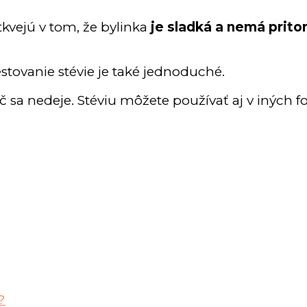
tkvejú v tom, že bylinka
je sladká a nemá prito
ovanie stévie je také jednoduché.
ič sa nedeje. Stéviu môžete používať aj v iných 
?