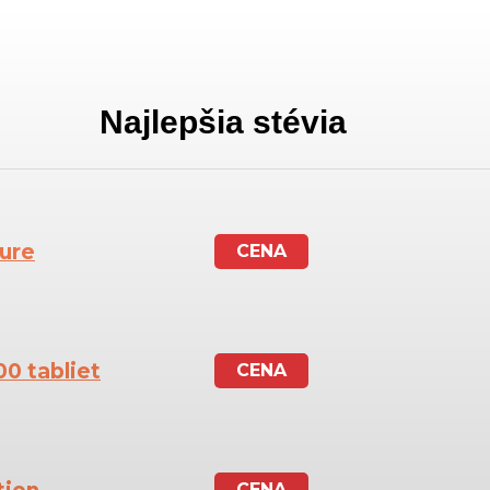
Najlepšia stévia
ture
CENA
00 tabliet
CENA
CENA