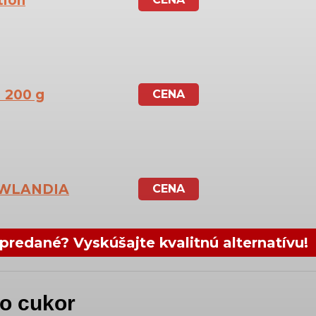
tion
1 200 g
CENA
OWLANDIA
CENA
predané? Vyskúšajte kvalitnú alternatívu!
ko cukor