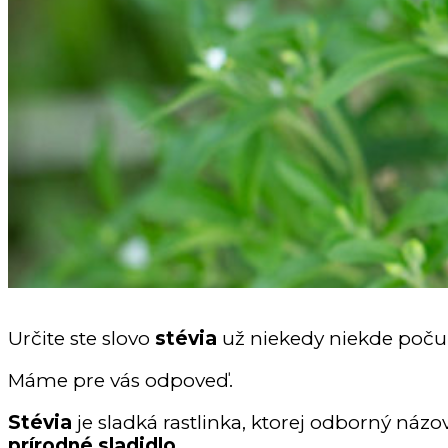
Určite ste slovo
stévia
už niekedy niekde počuli
Máme pre vás odpoveď.
Stévia
je sladká rastlinka, ktorej odborný názo
prírodné sladidlo
.