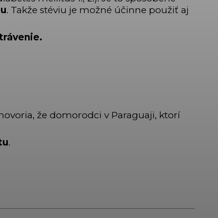
tu
. Takže stéviu je možné účinne použiť aj
trávenie.
ovoria, že domorodci v Paraguaji, ktorí
tu
.