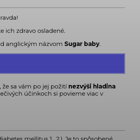
pravda!
e ich zdravo osladené.
pod anglickým názvom
Sugar baby
.
 že sa vám po jej požití
nezvýši hladina
liečivých účinkoch si povieme viac v
iabetes mellitus 1., 2.). Je to spôsobené