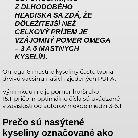
Z DLHODOBÉHO
HĽADISKA SA ZDÁ, ŽE
DÔLEŽITEJŠÍ NEŽ
CELKOVÝ PRÍJEM JE
VZÁJOMNÝ POMER OMEGA
– 3 A 6 MASTNÝCH
KYSELÍN.
Omega-6 mastné kyseliny často tvoria
drvivú väčšinu našich zjedených PUFA.
Výnimkou nie je pomer horší ako
15:1, pričom optimálne čísla sú uvádzané
v závislosti od autorov niekde medzi 3-6:1.
Prečo sú nasýtené
kyseliny označované ako