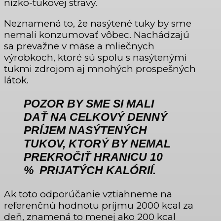
nízko-tukovej stravy.
Neznamená to, že nasýtené tuky by sme
nemali konzumovať vôbec. Nachádzajú
sa prevažne v mäse a mliečnych
výrobkoch, ktoré sú spolu s nasýtenými
tukmi zdrojom aj mnohých prospešných
látok.
POZOR BY SME SI MALI
DAŤ NA
CELKOVÝ DENNÝ
PRÍJEM NASÝTENÝCH
TUKOV
, KTORÝ
BY NEMAL
PREKROČIŤ HRANICU 10
% PRIJATÝCH KALÓRIÍ.
Ak toto odporúčanie vztiahneme na
referenčnú hodnotu príjmu 2000 kcal za
deň, znamená to menej ako 200 kcal