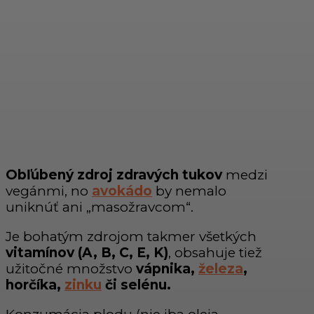
Obľúbený zdroj zdravých tukov
medzi
vegánmi, no
avokádo
by nemalo
uniknúť ani „masožravcom“.
Je bohatým zdrojom takmer všetkých
vitamínov (A, B, C, E, K)
, obsahuje tiež
užitočné množstvo
vápnika,
železa
,
horčíka,
zinku
či selénu.