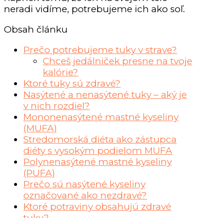
neradi vidíme, potrebujeme ich ako soľ.
Obsah článku
Prečo potrebujeme tuky v strave?
Chceš jedálniček presne na tvoje
kalórie?
Ktoré tuky sú zdravé?
Nasýtené a nenasýtené tuky – aký je
v nich rozdiel?
Mononenasýtené mastné kyseliny
(MUFA)
Stredomorská diéta ako zástupca
diéty s vysokým podielom MUFA
Polynenasýtené mastné kyseliny
(PUFA)
Prečo sú nasýtené kyseliny
označované ako nezdravé?
Ktoré potraviny obsahujú zdravé
tuky?