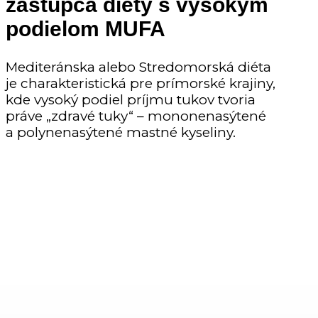
zástupca diéty s vysokým
podielom MUFA
Mediteránska alebo Stredomorská diéta
je charakteristická pre prímorské krajiny,
kde vysoký podiel príjmu tukov tvoria
práve „zdravé tuky“ – mononenasýtené
a polynenasýtené mastné kyseliny.