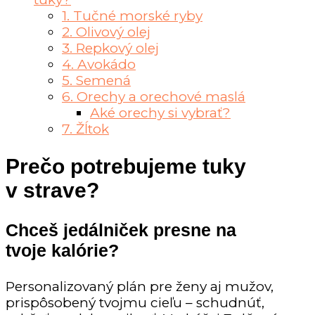
1. Tučné morské ryby
2. Olivový olej
3. Repkový olej
4. Avokádo
5. Semená
6. Orechy a orechové maslá
Aké orechy si vybrať?
7. Žĺtok
Prečo potrebujeme tuky
v strave?
Chceš jedálniček presne na
tvoje kalórie?
Personalizovaný plán pre ženy aj mužov,
prispôsobený tvojmu cieľu – schudnúť,