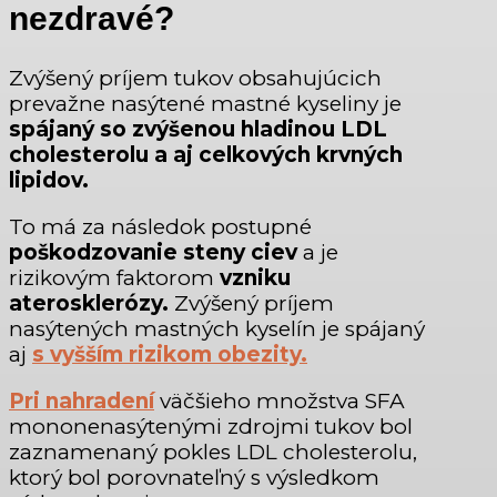
nezdravé?
Zvýšený príjem tukov obsahujúcich
prevažne nasýtené mastné kyseliny je
spájaný so zvýšenou hladinou LDL
cholesterolu a aj celkových krvných
lipidov.
To má za následok postupné
poškodzovanie steny ciev
a je
rizikovým faktorom
vzniku
aterosklerózy.
Zvýšený príjem
nasýtených mastných kyselín je spájaný
aj
s vyšším rizikom obezity.
Pri nahradení
väčšieho množstva SFA
mononenasýtenými zdrojmi tukov bol
zaznamenaný pokles LDL cholesterolu,
ktorý bol porovnateľný s výsledkom