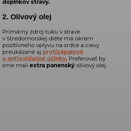
doplnkov stravy.
2. Olivový olej
Primárny zdroj tuku v strave
v Stredomorskej diéte má okrem
pozitívneho vplyvu na srdce a cievy
preukázané aj
protizápalové
a antioxidačné účinky.
Preferovať by
sme mali
extra panenský
olivový olej.