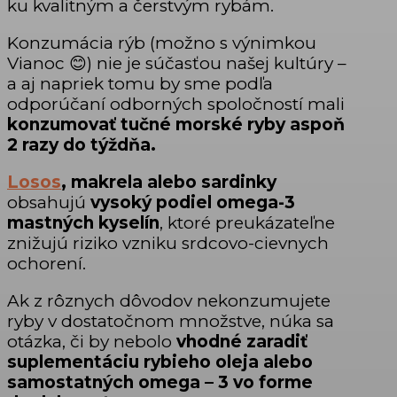
ku kvalitným a čerstvým rybám.
Konzumácia rýb (možno s výnimkou
Vianoc 😊) nie je súčasťou našej kultúry –
a aj napriek tomu by sme podľa
odporúčaní odborných spoločností mali
konzumovať tučné morské ryby aspoň
2 razy do týždňa.
Losos
, makrela alebo sardinky
obsahujú
vysoký podiel omega-3
mastných
kyselín
, ktoré preukázateľne
znižujú riziko vzniku srdcovo-cievnych
ochorení.
Ak z rôznych dôvodov nekonzumujete
ryby v dostatočnom množstve, núka sa
otázka, či by nebolo
vhodné zaradiť
suplementáciu rybieho oleja alebo
samostatných omega – 3 vo forme