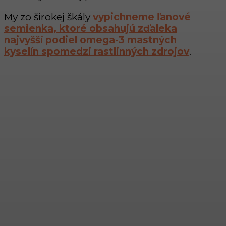
My zo širokej škály
vypichneme ľanové
semienka, ktoré obsahujú zďaleka
najvyšší podiel omega-3 mastných
kyselín spomedzi rastlinných zdrojov
.