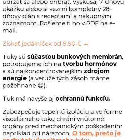
udržať sa alebo pribrať. Vyskúšaj 7-dňovú
ukážku alebo si vezmi kompletný 28-
dňový plán s receptami a nákupným
zoznamom. Pošleme ti ho v PDF na e-
mail.
Získať jedálniček od 9,90 € →
Tuky sú
súčasťou bunkových membrán
,
potrebujeme ich na
tvorbu hormónov
a sú najkoncentrovanejším
zdrojom
energie
(a veruže tých zásob máme
požehnane 😊).
Tuk má navyše aj
ochrannú funkciu.
Zabezpečuje tepelnú izoláciu a vo forme
viscelárneho tuku chráni vnútorné
orgány pred mechanickým poškodením
napríklad pri nárazoch.
O tom, prečo je