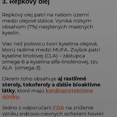
3. Repkový olej
Repkový olej patrí na našom území
medzi olejové stálice. Vyniká nízkym
obsahom (7%) nasýtených mastných
kyselín.
Viac než polovicu tvorí kyselina olejová,
ktorú radíme medzi MUFA. Zvyšok patrí
kyseline linolovej (CLA) – zástupca
omega-6 a kyselina alfa-linolénovej, tzv.
ALA (omega-3).
Okrem toho obsahuje
aj rastlinné
steroly, tokoferoly a ďalšie bioaktívne
látky
, ktoré majú
kardioprotektívne
účniky.
Jedno z odporúčaní
FDA
na zníženie
vzniku srdcovo-cievnych ochorení hovorí