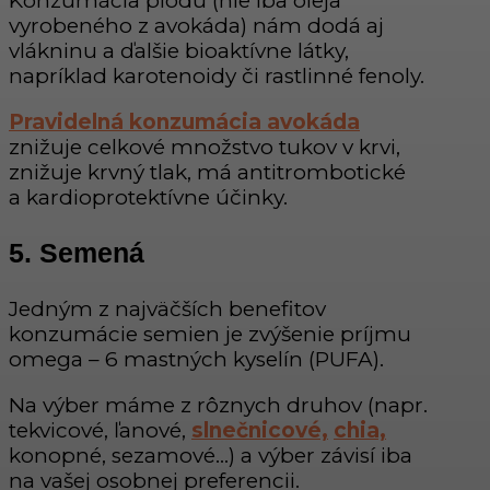
Konzumácia plodu (nie iba oleja
vyrobeného z avokáda) nám dodá aj
vlákninu a ďalšie bioaktívne látky,
napríklad karotenoidy či rastlinné fenoly.
Pravidelná konzumácia avokáda
znižuje celkové množstvo tukov v krvi,
znižuje krvný tlak, má antitrombotické
a kardioprotektívne účinky.
5. Semená
Jedným z najväčších benefitov
konzumácie semien je zvýšenie príjmu
omega – 6 mastných kyselín (PUFA).
Na výber máme z rôznych druhov (napr.
tekvicové, ľanové,
slnečnicové,
chia,
konopné, sezamové…) a výber závisí iba
na vašej osobnej preferencii.