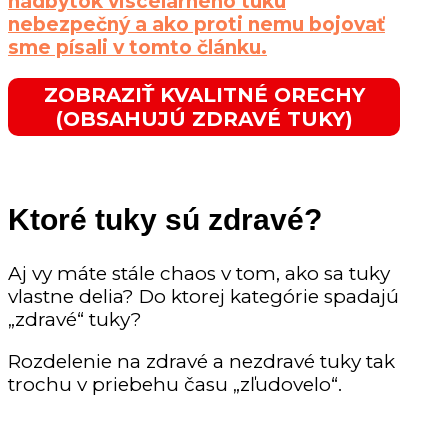
nadbytok viscelárneho tuku
nebezpečný a ako proti nemu bojovať
sme písali v tomto článku.
ZOBRAZIŤ KVALITNÉ ORECHY
(OBSAHUJÚ ZDRAVÉ TUKY)
Ktoré tuky sú zdravé?
Aj vy máte stále chaos v tom, ako sa tuky
vlastne delia? Do ktorej kategórie spadajú
„zdravé“ tuky?
Rozdelenie na zdravé a nezdravé tuky tak
trochu v priebehu času „zľudovelo“.