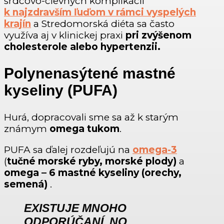
srdcovo-cievnych komplikácií
k najzdravším ľuďom v rámci vyspelých
krajín
a Stredomorská diéta sa často
využíva aj v klinickej praxi
pri zvýšenom
cholesterole alebo hypertenzii.
Polynenasýtené mastné
kyseliny (PUFA)
Hurá, dopracovali sme sa až k starým
známym
omega tukom
.
PUFA sa ďalej rozdeľujú na
omega-3
(
tučné morské ryby, morské plody)
a
omega – 6 mastné kyseliny (orechy,
semená)
.
EXISTUJE MNOHO
ODPORÚČANÍ, NO