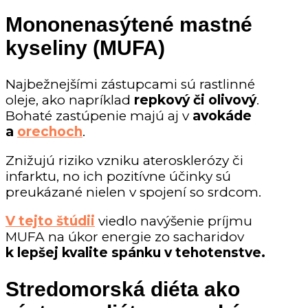
Mononenasýtené mastné
kyseliny (MUFA)
Najbežnejšími zástupcami sú rastlinné
oleje, ako napríklad
repkový či olivový
.
Bohaté zastúpenie majú aj v
avokáde
a
orechoch
.
Znižujú riziko vzniku aterosklerózy či
infarktu, no ich pozitívne účinky sú
preukázané nielen v spojení so srdcom.
V tejto štúdii
viedlo navýšenie príjmu
MUFA na úkor energie zo sacharidov
k lepšej kvalite spánku v tehotenstve.
Stredomorská diéta ako