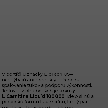
V portfóliu značky BioTech USA
nechýbajú ani produkty určené na
spaľovanie tukov a podporu výkonnosti.
Jedným z obľúbených je
tekutý
L
‑Carnitine Liquid 100 000
. Ide o silnú a
praktickú formu L‑karnitínu, ktorý patrí
medzi vyhľadávané doplnky pri