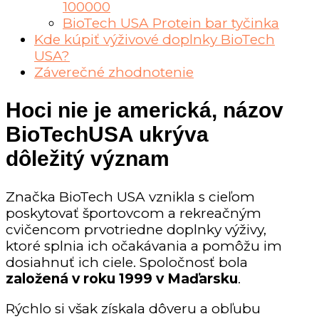
100000
BioTech USA Protein bar tyčinka
Kde kúpiť výživové doplnky BioTech
USA?
Záverečné zhodnotenie
Hoci nie je americká, názov
BioTechUSA ukrýva
dôležitý význam
Značka BioTech USA vznikla s cieľom
poskytovať športovcom a rekreačným
cvičencom prvotriedne doplnky výživy,
ktoré splnia ich očakávania a pomôžu im
dosiahnuť ich ciele. Spoločnosť bola
založená v roku 1999 v Maďarsku
.
Rýchlo si však získala dôveru a obľubu