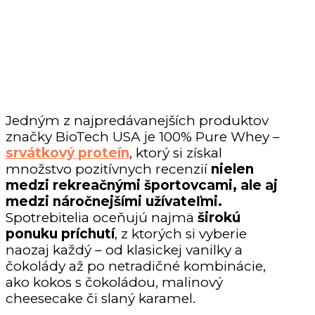
Jedným z najpredávanejších produktov
značky BioTech USA je 100% Pure Whey –
srvátkový proteín
, ktorý si získal
množstvo pozitívnych recenzií
nielen
medzi rekreačnými športovcami, ale aj
medzi náročnejšími užívateľmi.
Spotrebitelia oceňujú najmä
širokú
ponuku príchutí
, z ktorých si vyberie
naozaj každý – od klasickej vanilky a
čokolády až po netradičné kombinácie,
ako kokos s čokoládou, malinový
cheesecake či slaný karamel.