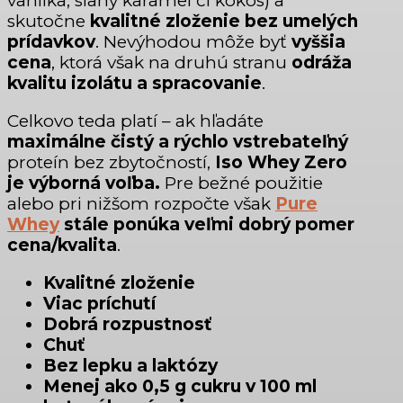
vanilka, slaný karamel či kokos) a
skutočne
kvalitné zloženie bez umelých
prídavkov
. Nevýhodou môže byť
vyššia
cena
, ktorá však na druhú stranu
odráža
kvalitu izolátu a spracovanie
.
Celkovo teda platí – ak hľadáte
maximálne čistý a rýchlo vstrebateľný
proteín bez zbytočností,
Iso Whey Zero
je výborná voľba.
Pre bežné použitie
alebo pri nižšom rozpočte však
Pure
Whey
stále ponúka veľmi dobrý pomer
cena/kvalita
.
Kvalitné zloženie
Viac príchutí
Dobrá rozpustnosť
Chuť
Bez lepku a laktózy
Menej ako 0,5 g cukru v 100 ml