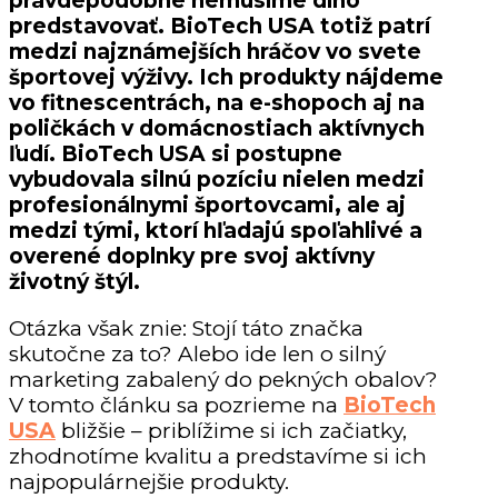
pravdepodobne nemusíme dlho
predstavovať. BioTech USA totiž patrí
medzi najznámejších hráčov vo svete
športovej výživy. Ich produkty nájdeme
vo fitnescentrách, na e-shopoch aj na
poličkách v domácnostiach aktívnych
ľudí. BioTech USA si postupne
vybudovala silnú pozíciu nielen medzi
profesionálnymi športovcami, ale aj
medzi tými, ktorí hľadajú spoľahlivé a
overené doplnky pre svoj aktívny
životný štýl.
Otázka však znie: Stojí táto značka
skutočne za to? Alebo ide len o silný
marketing zabalený do pekných obalov?
V tomto článku sa pozrieme na
BioTech
USA
bližšie – priblížime si ich začiatky,
zhodnotíme kvalitu a predstavíme si ich
najpopulárnejšie produkty.