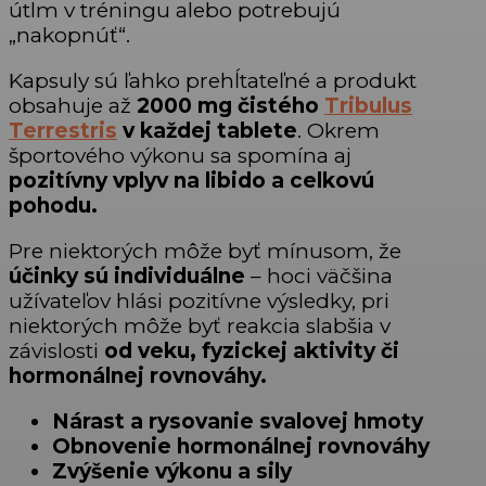
útlm v tréningu alebo potrebujú
„nakopnúť“.
Kapsuly sú ľahko prehĺtateľné a produkt
obsahuje až
2000 mg čistého
Tribulus
Terrestris
v každej tablete
. Okrem
športového výkonu sa spomína aj
pozitívny vplyv na libido a celkovú
pohodu.
Pre niektorých môže byť mínusom, že
účinky sú individuálne
– hoci väčšina
užívateľov hlási pozitívne výsledky, pri
niektorých môže byť reakcia slabšia v
závislosti
od veku, fyzickej aktivity či
hormonálnej rovnováhy.
Nárast a rysovanie svalovej hmoty
Obnovenie hormonálnej rovnováhy
Zvýšenie výkonu a sily