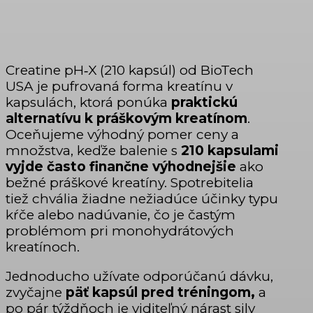
Creatine pH‑X (210 kapsúl) od BioTech
USA je pufrovaná forma kreatínu v
kapsulách, ktorá ponúka
praktickú
alternatívu k práškovým
kreatínom
.
Oceňujeme výhodný pomer ceny a
množstva, keďže balenie s
210 kapsulami
vyjde často finančne výhodnejšie
ako
bežné práškové kreatíny. Spotrebitelia
tiež chvália žiadne nežiadúce účinky typu
kŕče alebo nadúvanie, čo je častým
problémom pri monohydrátových
kreatínoch.
Jednoducho užívate odporúčanú dávku,
zvyčajne
päť kapsúl pred tréningom,
a
po pár týždňoch je viditeľný nárast sily