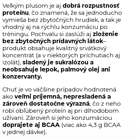
Veľkým plusom je aj
dobrá rozpustnosť
proteínu
, čo znamená, že sa jednoducho
vymieša bez zbytočných hrudiek, a tak je
vhodný aj na rýchlu konzumáciu po
tréningu. Pochvalu si zaslúži aj
zloženie
bez zbytočných prídavných látok
–
produkt obsahuje kvalitný srvátkový
koncentrát (a v niektorých príchutiach aj
izolát),
sladený je sukralózou a
neobsahuje lepok, palmový olej ani
konzervanty.
Chuť je vo väčšine prípadov hodnotená
ako
veľmi príjemná, nepresladená a
zároveň dostatočne výrazná
, čo z neho
robí obľúbený proteín aj pri dlhodobom
užívaní. Zároveň si jeho konzumáciou
doprajete aj BCAA
(viac ako 4,3 g BCAA
v jednej dávke).