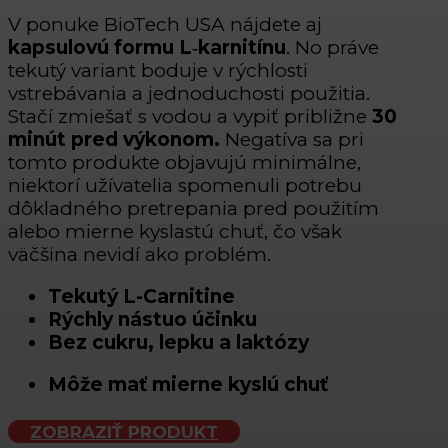
V ponuke BioTech USA nájdete aj
kapsulovú formu L
‑karnitínu
. No práve
tekutý variant boduje v rýchlosti
vstrebávania a jednoduchosti použitia.
Stačí zmiešať s vodou a vypiť približne
30
minút pred výkonom.
Negatíva sa pri
tomto produkte objavujú minimálne,
niektorí užívatelia spomenuli potrebu
dôkladného pretrepania pred použitím
alebo mierne kyslastú chuť, čo však
väčšina nevidí ako problém.
Tekutý L-Carnitine
Rýchly nástuo účinku
Bez cukru, lepku a laktózy
Môže mať mierne kyslú chuť
ZOBRAZIŤ PRODUKT