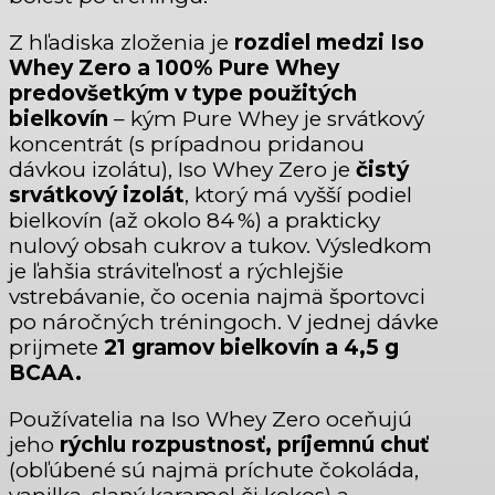
Z hľadiska zloženia je
rozdiel medzi Iso
Whey Zero a 100% Pure Whey
predovšetkým v type použitých
bielkovín
– kým Pure Whey je srvátkový
koncentrát (s prípadnou pridanou
dávkou izolátu), Iso Whey Zero je
čistý
srvátkový izolát
, ktorý má vyšší podiel
bielkovín (až okolo 84 %) a prakticky
nulový obsah cukrov a tukov. Výsledkom
je ľahšia stráviteľnosť a rýchlejšie
vstrebávanie, čo ocenia najmä športovci
po náročných tréningoch. V jednej dávke
prijmete
21 gramov bielkovín a 4,5 g
BCAA.
Používatelia na Iso Whey Zero oceňujú
jeho
rýchlu rozpustnosť, príjemnú chuť
(obľúbené sú najmä príchute čokoláda,