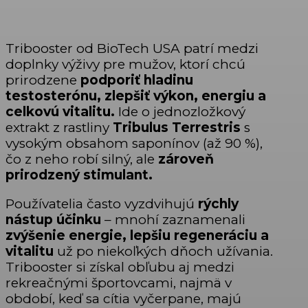
Tribooster od BioTech USA patrí medzi
doplnky výživy pre mužov, ktorí chcú
prirodzene
podporiť hladinu
testosterónu, zlepšiť výkon, energiu a
celkovú vitalitu.
Ide o jednozložkový
extrakt z rastliny
Tribulus Terrestris
s
vysokým obsahom saponínov (až 90 %),
čo z neho robí silný, ale
zároveň
prirodzený stimulant.
Používatelia často vyzdvihujú
rýchly
nástup účinku
– mnohí zaznamenali
zvýšenie energie, lepšiu regeneráciu a
vitalitu
už po niekoľkých dňoch užívania.
Tribooster si získal obľubu aj medzi
rekreačnými športovcami, najmä v
období, keď sa cítia vyčerpane, majú