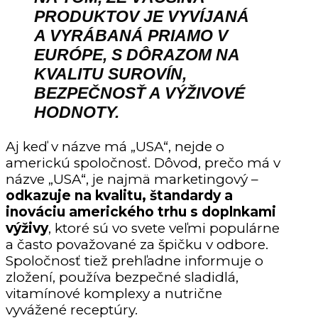
PRODUKTOV JE VYVÍJANÁ
A VYRÁBANÁ PRIAMO V
EURÓPE, S DÔRAZOM NA
KVALITU SUROVÍN,
BEZPEČNOSŤ A VÝŽIVOVÉ
HODNOTY.
Aj keď v názve má „USA“, nejde o
americkú spoločnosť. Dôvod, prečo má v
názve „USA“, je najmä marketingový –
odkazuje na kvalitu, štandardy a
inováciu
amerického trhu s doplnkami
výživy
, ktoré sú vo svete veľmi populárne
a často považované za špičku v odbore.
Spoločnosť tiež prehľadne informuje o
zložení, používa bezpečné sladidlá,
vitamínové komplexy a nutrične
vyvážené receptúry.