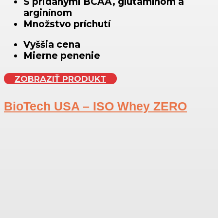
S pridanými BCAA, glutamínom a
arginínom
Množstvo príchutí
Vyššia cena
Mierne penenie
ZOBRAZIŤ PRODUKT
BioTech USA – ISO Whey ZERO