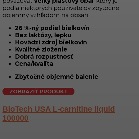
považovať
veľký plastový obal
, ktorý je
podľa niektorých používateľov zbytočne
objemný vzhľadom na obsah.
26 %-ný podiel bielkovín
Bez laktózy, lepku
Hovädzí zdroj bielkovín
Kvalitné zloženie
Dobrá rozpustnosť
Cena/kvalita
Zbytočné objemné balenie
ZOBRAZIŤ PRODUKT
BioTech USA L-carnitine liquid
100000