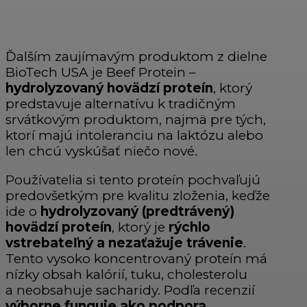
Ďalším zaujímavým produktom z dielne
BioTech USA je Beef Protein –
hydrolyzovaný hovädzí proteín
, ktorý
predstavuje alternatívu k tradičným
srvátkovým produktom, najmä pre tých,
ktorí majú intoleranciu na laktózu alebo
len chcú vyskúšať niečo nové.
Používatelia si tento proteín pochvaľujú
predovšetkým pre kvalitu zloženia, keďže
ide o
hydrolyzovaný (predtrávený)
hovädzí proteín
, ktorý je
rýchlo
vstrebateľný a nezaťažuje trávenie
.
Tento vysoko koncentrovaný proteín má
nízky obsah kalórií, tuku, cholesterolu
a neobsahuje sacharidy. Podľa recenzií
výborne funguje ako podpora