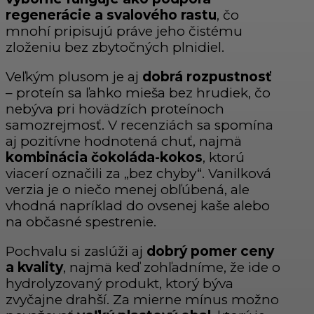
regenerácie a svalového rastu
, čo
mnohí pripisujú práve jeho čistému
zloženiu bez zbytočných plnidiel.
Veľkým plusom je aj
dobrá rozpustnosť
– proteín sa ľahko mieša bez hrudiek, čo
nebýva pri hovädzích proteínoch
samozrejmosť. V recenziách sa spomína
aj pozitívne hodnotená chuť, najmä
kombinácia čokoláda-kokos
, ktorú
viacerí označili za „bez chyby“. Vanilková
verzia je o niečo menej obľúbená, ale
vhodná napríklad do ovsenej kaše alebo
na občasné spestrenie.
Pochvalu si zaslúži aj
dobrý pomer ceny
a kvality
, najmä keď zohľadníme, že ide o
hydrolyzovaný produkt, ktorý býva
zvyčajne drahší. Za mierne mínus možno