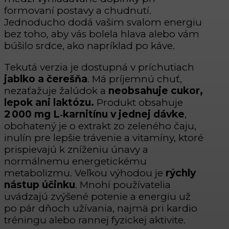
formovaní postavy a chudnutí.
Jednoducho dodá vašim svalom energiu
bez toho, aby vás bolela hlava alebo vám
búšilo srdce, ako napríklad po káve.
Tekutá verzia je dostupná v príchutiach
jablko a čerešňa
. Má príjemnú chuť,
nezaťažuje žalúdok a
neobsahuje cukor,
lepok ani laktózu.
Produkt obsahuje
2 000 mg L
‑karnitínu v jednej dávke
,
obohatený je o extrakt zo zeleného čaju,
inulín pre lepšie trávenie a vitamíny, ktoré
prispievajú k zníženiu únavy a
normálnemu energetickému
metabolizmu. Veľkou výhodou je
rýchly
nástup účinku
. Mnohí používatelia
uvádzajú zvýšené potenie a energiu už
po pár dňoch užívania, najmä pri kardio
tréningu alebo rannej fyzickej aktivite.