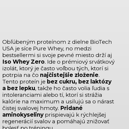
Obľúbeným proteínom z dielne BioTech
USA je síce Pure Whey, no medzi
bestsellermi si svoje pevné miesto drží aj
Iso Whey Zero
. Ide o prémiový srvátkový
izolát, ktorý je často voľbou tých, ktorí si
potrpia na čo
najčistejšie zloženie
.
Tento proteín je
bez cukru, bez laktózy
a bez lepku
, takže ho často volia ľudia s
intoleranciami alebo tí, ktorí si strážia
kalórie na maximum a usilujú sa o nárast
čistej svalovej hmoty.
Pridané
aminokyseliny
prispievajú k rýchlejšej
regenerácií svalov a pomáhajú znižovať
bolesť po tréningu.