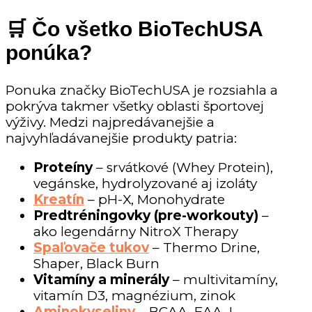
🛒 Čo všetko BioTechUSA
ponúka?
Ponuka značky BioTechUSA je rozsiahla a
pokrýva takmer všetky oblasti športovej
výživy. Medzi najpredávanejšie a
najvyhľadávanejšie produkty patria:
Proteíny
– srvátkové (Whey Protein),
vegánske, hydrolyzované aj izoláty
Kreatín
– pH-X, Monohydrate
Predtréningovky (pre-workouty)
–
ako legendárny NitroX Therapy
Spaľovače tukov
– Thermo Drine,
Shaper, Black Burn
Vitamíny a minerály
– multivitamíny,
vitamín D3, magnézium, zinok
Aminokyseliny
– BCAA, EAA, L-