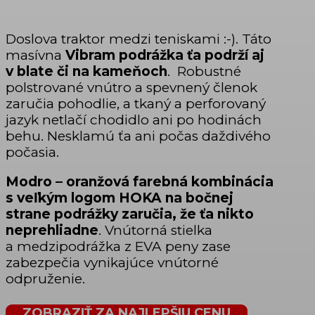
Doslova traktor medzi teniskami :-). Táto
masívna
Vibram podrážka ťa podrží aj
v blate či na kameňoch
. Robustné
polstrované vnútro a spevnený členok
zaručia pohodlie, a tkaný a perforovaný
jazyk netlačí chodidlo ani po hodinách
behu. Nesklamú ťa ani počas daždivého
počasia.
Modro – oranžová farebná kombinácia
s veľkým logom HOKA na bočnej
strane podrážky zaručia, že ťa nikto
neprehliadne
. Vnútorná stielka
a medzipodrážka z EVA peny zase
zabezpečia vynikajúce vnútorné
odpruženie.
ZOBRAZIŤ ZA NAJLEPŠIU CENU