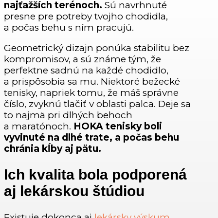
najťažších terénoch.
Sú navrhnuté
presne pre potreby tvojho chodidla,
a počas behu s ním pracujú.
Geometrický dizajn ponúka stabilitu bez
kompromisov, a sú známe tým, že
perfektne sadnú na každé chodidlo,
a prispôsobia sa mu. Niektoré bežecké
tenisky, napriek tomu, že máš správne
číslo, zvyknú tlačiť v oblasti palca. Deje sa
to najmä pri dlhých behoch
a maratónoch.
HOKA tenisky boli
vyvinuté na dlhé trate, a počas behu
chránia kĺby aj pätu.
Ich kvalita bola podporená
aj lekárskou štúdiou
Existuje dokonca aj
lekársky výskum