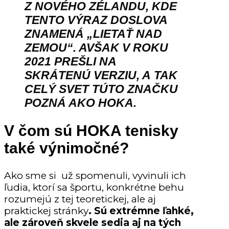
Z NOVÉHO ZÉLANDU, KDE
TENTO VÝRAZ DOSLOVA
ZNAMENÁ „LIETAŤ NAD
ZEMOU“. AVŠAK V ROKU
2021 PREŠLI NA
SKRÁTENÚ VERZIU, A TAK
CELÝ SVET TÚTO ZNAČKU
POZNÁ AKO HOKA.
V čom sú HOKA tenisky
také výnimočné?
Ako sme si už spomenuli, vyvinuli ich
ľudia, ktorí sa športu, konkrétne behu
rozumejú z tej teoretickej, ale aj
praktickej stránky
. Sú extrémne ľahké,
ale zároveň skvele sedia aj na tých