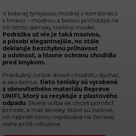
V krásnej tyrkysovo modrej v kombinácii
s tmavo – modrou a bielou prichádza na
trh tento dámsky trailový model.
Podrážka už nie je taká masívna,
a pôsobí elegantnejšie, no stále
deklaruje bezchybnú priľnavosť
a odolnosť, a hlavne ochranu chodidla
pred šmykom.
Priedušný zvršok dovolí chodidlu dýchať,
a ako bonus,
tieto tenisky sú vyrobené
z obnoviteľného materiálu Repreve
UNIFI, ktorý sa recykluje z plastového
odpadu
. Skvelá voľba ak chceš pomôcť
prírode, a mať tenisky, ktoré sú trailové,
no napriek tomu nepôsobia na ženskej
nohe príliš robustne.