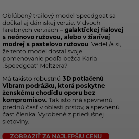
Obľúbený trailový model Speedgoat sa
dočkal aj dámskej verzie. V dvoch
farebných verziách –
galaktickej fialovej
s neónovo ružovou, alebo v žiarivej
modrej s pastelovo ružovou
. Vedel /a si,
že tento model dostal svoje
pomenovanie podľa bežca Karla
„Speedgoat“ Meltzera?
Má takisto robustnú
3D potlačenú
Vibram podrážku, ktorá poskytne
ženskému chodidlu oporu bez
kompromisov.
Tak isto má spevnenú
prednú časť v oblasti prstov, a spevnenú
časť členka. Vyrobené z priedušnej
sieťoviny.
ZOBRAZIŤ ZA NAJLEPŠIU CENU