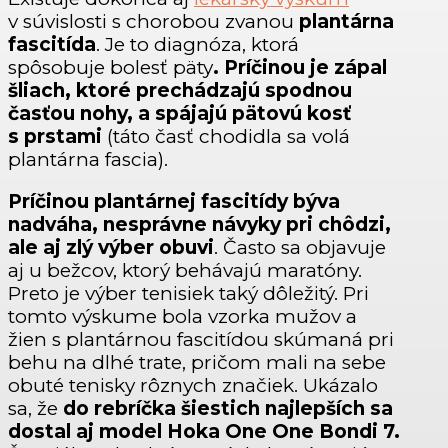
v súvislosti s chorobou zvanou
plantárna
fascitída
. Je to diagnóza, ktorá
spôsobuje bolesť päty
. Príčinou je zápal
šliach, ktoré prechádzajú spodnou
časťou nohy, a spájajú pätovú kosť
s prstami
(táto časť chodidla sa volá
plantárna fascia).
Príčinou plantárnej fascitídy býva
nadváha, nesprávne návyky pri chôdzi,
ale aj zlý výber obuvi
. Často sa objavuje
aj u bežcov, ktorý behávajú maratóny.
Preto je výber tenisiek taký dôležitý. Pri
tomto výskume bola vzorka mužov a
žien s plantárnou fascitídou skúmaná pri
behu na dlhé trate, pričom mali na sebe
obuté tenisky rôznych značiek. Ukázalo
sa, že
do rebríčka šiestich najlepších sa
dostal aj model Hoka One One Bondi 7.