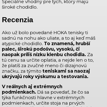
Špeciálne vhodný pre tých, ktorý majú
široké chodidlo.
Recenzia
Ako už bolo povedané HOKA tenisky ti
sadnú na nohu ako uliate, a to aj keď máš
atypické chodidlo.
To znamená, hrubší
palec, širokú podošvu, vysokú, či
naopak príliš nízku klenbu chodidla.
Za
tú cenu sa určite oplatia, a nejde len o to,
že platíš za zvučné meno či dizajnovú
značku, za týmito
teniskami sa naozaj
ukrývajú roky výskumu a testovania.
V reálnych aj extrémnych
podmienkach.
Dá sa povedať, že čo sa
týka funkčnosti hlavne v extrémnych
podmienkach, určite stoja na prvých