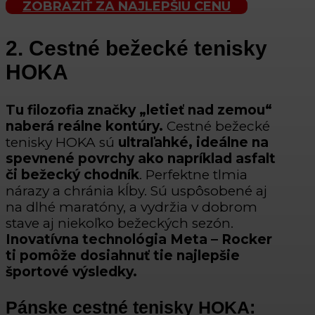
ZOBRAZIŤ ZA NAJLEPŠIU CENU
2. Cestné bežecké tenisky
HOKA
Tu filozofia značky „letieť nad zemou“
naberá reálne kontúry.
Cestné bežecké
tenisky HOKA sú
ultraľahké, ideálne na
spevnené povrchy ako napríklad asfalt
či bežecký chodník
. Perfektne tlmia
nárazy a chránia kĺby. Sú uspôsobené aj
na dlhé maratóny, a vydržia v dobrom
stave aj niekoľko bežeckých sezón.
Inovatívna technológia Meta – Rocker
ti pomôže dosiahnuť tie najlepšie
športové výsledky.
Pánske cestné tenisky HOKA: