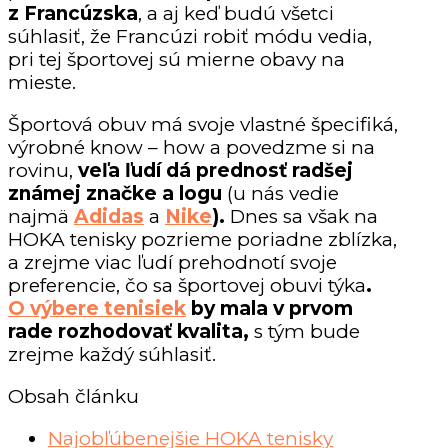
z Francúzska
, a aj keď budú všetci
súhlasiť, že Francúzi robiť módu vedia,
pri tej športovej sú mierne obavy na
mieste.
Športová obuv má svoje vlastné špecifiká,
výrobné know – how a povedzme si na
rovinu,
veľa ľudí dá prednosť radšej
známej značke a logu
(u nás vedie
najmä
Adidas
a
Nike
).
Dnes sa však na
HOKA tenisky pozrieme poriadne zblízka,
a zrejme viac ľudí prehodnotí svoje
preferencie, čo sa športovej obuvi týka
.
O výbere tenisiek
by mala v prvom
rade rozhodovať kvalita,
s tým bude
zrejme každý súhlasiť.
Obsah článku
Najobľúbenejšie HOKA tenisky