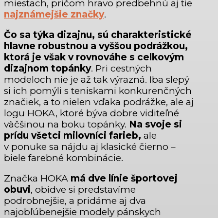
miestach, pričom hravo predbehnú aj tie
najznámejšie značky
.
Čo sa týka dizajnu, sú charakteristické
hlavne robustnou a vyššou podrážkou,
ktorá je však v rovnováhe s celkovým
dizajnom topánky
. Pri cestných
modeloch nie je až tak výrazná. Iba slepý
si ich pomýli s teniskami konkurenčných
značiek, a to nielen vďaka podrážke, ale aj
logu HOKA, ktoré býva dobre viditeľné
väčšinou na boku topánky.
Na svoje si
prídu všetci milovníci farieb,
ale
v ponuke sa nájdu aj klasické čierno –
biele farebné kombinácie.
Značka HOKA
má dve línie športovej
obuvi
, obidve si predstavíme
podrobnejšie, a pridáme aj dva
najobľúbenejšie modely pánskych