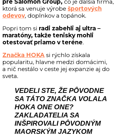
pre Salomon Group,
čo je ďalšia firma,
ktorá sa venuje výrobe
športových
odevov
, doplnkov a topánok.
Popri tom si
radi zabehli aj ultra –
maratóny, takže tenisky mohli
otestovať priamo v teréne
.
Značka HOKA
si rýchlo získala
popularitu, hlavne medzi domácimi,
a nič nestálo v ceste jej expanzie aj do
sveta.
VEDELI STE, ŽE PÔVODNE
SA TÁTO ZNAČKA VOLALA
HOKA ONE ONE?
ZAKLADATELIA SA
INŠPIROVALI PÔVODNÝM
MAORSKÝM JAZYKOM