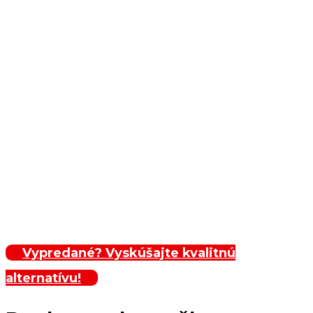
Vypredané? Vyskúšajte kvalitnú
alternatívu!