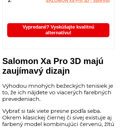
2.
SALOMON Xa Pro 3D - Sportisimo.sk
Vypredané? Vyskúšajte kvalitnú
alternatívu!
Salomon Xa Pro 3D majú
zaujímavý dizajn
Výhodou mnohých bežeckých tenisiek je
to, že ich nájdete vo viacerých farebných
prevedeniach.
Vybrať si tak viete presne podľa seba.
Okrem klasickej čiernej či sivej existuje aj
farbený model kombinujúci červenú, žltú