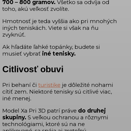
700 – 800 gramov.
Všetko sa odvíja od
toho, akú veľkosť zvolíte.
Hmotnosť je teda vyššia ako pri mnohých
iných teniskách. Viete si však na ňu
zvyknúť.
Ak hľadáte ľahké topánky, budete si
musieť vybrať
iné tenisky.
Citlivosť obuvi
Pri behaní či
turistike
je dôležité nohami
cítiť zem. Niektoré tenisky sú citlivé viac,
iné menej.
Model Xa Pri 3D patrí práve
do druhej
skupiny.
S veľkou ochranou a rôznymi
technológiami, ktoré sú na ne
aplikované, sa spája aj zreteľný