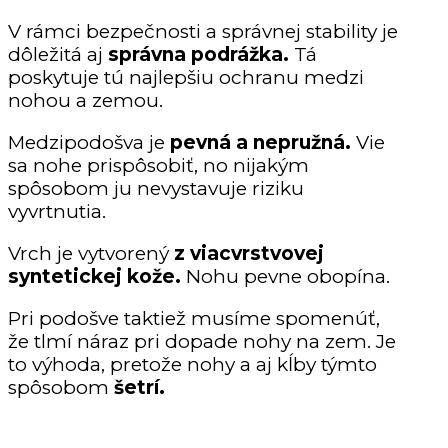
V rámci bezpečnosti a správnej stability je
dôležitá aj
správna podrážka.
Tá
poskytuje tú najlepšiu ochranu medzi
nohou a zemou.
Medzipodošva je
pevná a nepružná.
Vie
sa nohe prispôsobiť, no nijakým
spôsobom ju nevystavuje riziku
vyvrtnutia.
Vrch je vytvorený
z viacvrstvovej
syntetickej kože.
Nohu pevne obopína.
Pri podošve taktiež musíme spomenúť,
že tlmí náraz pri dopade nohy na zem. Je
to výhoda, pretože nohy a aj kĺby týmto
spôsobom
šetrí.