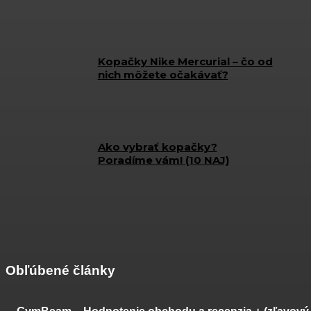
Kopačky Nike Mercurial – čo od
nich môžete očakávať?
Ako vybrať kopačky?
Poradíme vám! (10 NAJ)
Obľúbené články