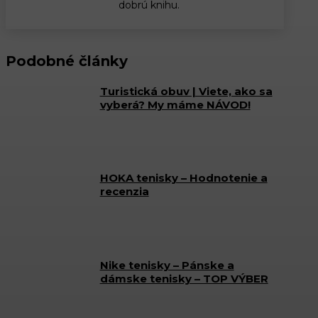
dobrú knihu.
Podobné články
Turistická obuv | Viete, ako sa
vyberá? My máme NÁVOD!
HOKA tenisky – Hodnotenie a
recenzia
Nike tenisky – Pánske a
dámske tenisky – TOP VÝBER