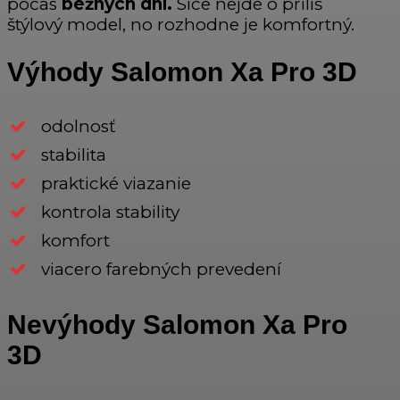
počas
bežných dní.
Síce nejde o príliš
štýlový model, no rozhodne je komfortný.
Výhody Salomon Xa Pro 3D
odolnosť
stabilita
praktické viazanie
kontrola stability
komfort
viacero farebných prevedení
Nevýhody Salomon Xa Pro
3D