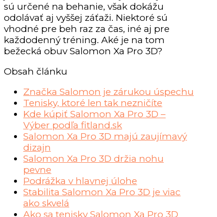
sú určené na behanie, však dokážu
odolávať aj vyššej záťaži. Niektoré sú
vhodné pre beh raz za čas, iné aj pre
každodenný tréning. Aké je na tom
bežecká obuv Salomon Xa Pro 3D?
Obsah článku
Značka Salomon je zárukou úspechu
Tenisky, ktoré len tak nezničíte
Kde kúpiť Salomon Xa Pro 3D –
Výber podľa fitland.sk
Salomon Xa Pro 3D majú zaujímavý
dizajn
Salomon Xa Pro 3D držia nohu
pevne
Podrážka v hlavnej úlohe
Stabilita Salomon Xa Pro 3D je viac
ako skvelá
Ako sa tenisky Salomon Xa Pro 3D