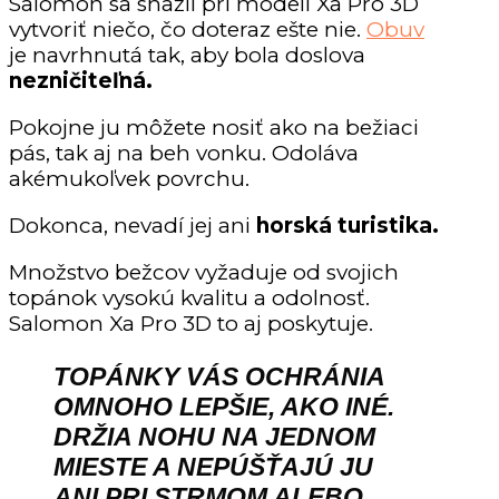
Salomon sa snažil pri modeli Xa Pro 3D
vytvoriť niečo, čo doteraz ešte nie.
Obuv
je navrhnutá tak, aby bola doslova
nezničiteľná.
Pokojne ju môžete nosiť ako na bežiaci
pás, tak aj na beh vonku. Odoláva
akémukoľvek povrchu.
Dokonca, nevadí jej ani
horská turistika.
Množstvo bežcov vyžaduje od svojich
topánok vysokú kvalitu a odolnosť.
Salomon Xa Pro 3D to aj poskytuje.
TOPÁNKY VÁS OCHRÁNIA
OMNOHO LEPŠIE, AKO INÉ.
DRŽIA NOHU NA JEDNOM
MIESTE A NEPÚŠŤAJÚ JU
ANI PRI STRMOM ALEBO