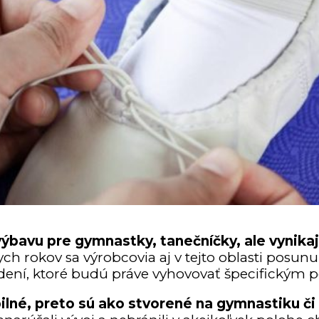
ýbavu pre gymnastky, tanečníčky, ale vynikajú
tych rokov sa výrobcovia aj v tejto oblasti posun
dení, ktoré budú práve vyhovovať špecifickým 
ibilné, preto sú ako stvorené na gymnastiku č