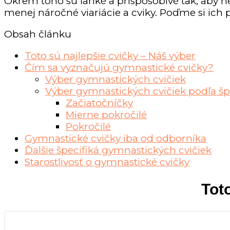
Okrem toho sú ľahké a prispôsobivé tak, aby ne
menej náročné viariácie a cviky. Poďme si ich pr
Obsah článku
Toto sú najlepšie cvičky – Náš výber
Čím sa vyznačujú gymnastické cvičky?
Výber gymnastických cvičiek
Výber gymnastických cvičiek podľa šp
Začiatočníčky
Mierne pokročilé
Pokročilé
Gymnastické cvičky iba od odborníka
Ďalšie špecifiká gymnastických cvičiek
Starostlivosť o gymnastické cvičky
Tot