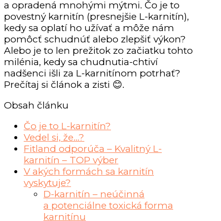
a opradená mnohými mýtmi. Čo je to
povestný karnitín (presnejšie L-karnitín),
kedy sa oplatí ho užívať a môže nám
pomôcť schudnúť alebo zlepšiť výkon?
Alebo je to len prežitok zo začiatku tohto
milénia, kedy sa chudnutia-chtiví
nadšenci išli za L-karnitínom potrhať?
Prečítaj si článok a zisti 😊.
Obsah článku
Čo je to L-karnitín?
Vedel si, že…?
Fitland odporúča – Kvalitný L-
karnitín – TOP výber
V akých formách sa karnitín
vyskytuje?
D-karnitín – neúčinná
a potenciálne toxická forma
karnitínu