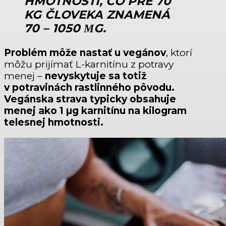
HMOTNOSTI, ČO PRE 70
KG ČLOVEKA ZNAMENÁ
70 – 1050 ΜG.
Problém môže nastať u vegánov
, ktorí
môžu prijímať L-karnitínu z potravy
menej –
nevyskytuje sa totiž
v potravinách rastlinného pôvodu.
Vegánska strava typicky obsahuje
menej ako 1
µg karnitínu na kilogram
telesnej hmotnosti.