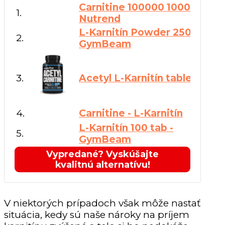
Carnitine 100000 1000 ml -
1.
Nutrend
L-Karnitín Powder 250 g -
2.
GymBeam
3.
Acetyl L-Karnitín tablety
4.
Carnitine - L-Karnitín
L-Karnitín 100 tab -
5.
GymBeam
Vypredané? Vyskúšajte
kvalitnú alternatívu!
V niektorých prípadoch však môže nastať
situácia, kedy sú naše nároky na príjem