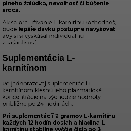
plného žalúdka, nevoľnosť či búšenie
srdca.
Ak sa pre užívanie L-karnitínu rozhodneš,
bude
lepšie dávku postupne navyšovať
,
aby si si vyskúšal individuálnu
znášanlivosť.
Suplementácia L-
karnitínom
Po jednorazovej suplementácii L-
karnitínom klesnú jeho plazmatické
koncentrácie na východzie hodnoty
približne po 24 hodinách.
Pri suplementácii 2 gramov L-karnitínu
každých 12 hodín dosiahla hladina L-
karnitínu stabilne vyššie čísla po 3