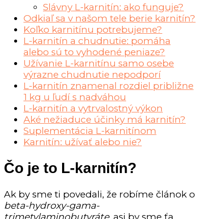
Slávny L-karnitín: ako funguje?
Odkiaľ sa v našom tele berie karnitín?
Koľko karnitínu potrebujeme?
L-karnitín a chudnutie: pomáha
alebo sú to vyhodené peniaze?
Užívanie L-karnitínu samo osebe
výrazne chudnutie nepodporí
L-karnitín znamenal rozdiel približne
1 kg u ľudí s nadváhou
L-karnitín a vytrvalostný výkon
Aké nežiaduce účinky má karnitín?
Suplementácia L-karnitínom
Karnitín: užívať alebo nie?
Čo je to L-karnitín?
Ak by sme ti povedali, že robíme článok o
beta-hydroxy-gama-
trimetylaminobutyráte
, asi by sme ťa