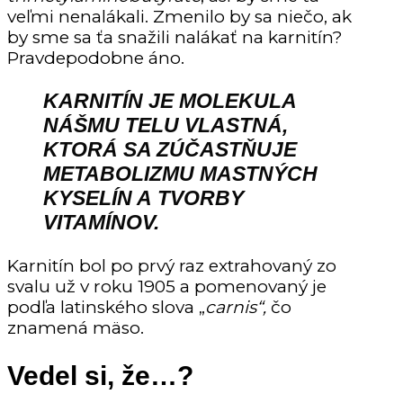
veľmi nenalákali. Zmenilo by sa niečo, ak
by sme sa ťa snažili nalákať na karnitín?
Pravdepodobne áno.
KARNITÍN JE
MOLEKULA
NÁŠMU TELU VLASTNÁ
,
KTORÁ SA ZÚČASTŇUJE
METABOLIZMU MASTNÝCH
KYSELÍN A TVORBY
VITAMÍNOV.
Karnitín bol po prvý raz extrahovaný zo
svalu už v roku 1905 a pomenovaný je
podľa latinského slova „
carnis“,
čo
znamená mäso.
Vedel si, že…?