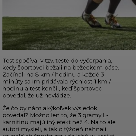
Test spočíval v tzv. teste do vyčerpania,
kedy športovci bežali na bežeckom páse.
Začínali na 8 km / hodinu a každé 3
minúty sa im pridávala rýchlosť 1 km /
hodinu a test končil, keď športovec
povedal, že už nevládze.
Že čo by nám akýkoľvek výsledok
povedal? Možno len to, že 3 gramy L-
karnitínu majú iný efekt než 4. Na to ale
autori mysleli, a tak o týždeň nahnali