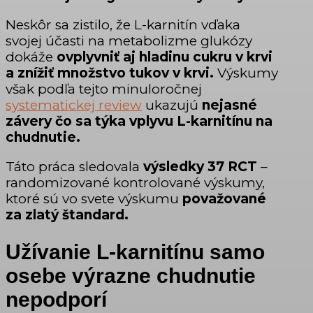
Neskôr sa zistilo, že L-karnitín vďaka
svojej účasti na metabolizme glukózy
dokáže
ovplyvniť aj hladinu cukru v krvi
a znížiť množstvo tukov v krvi.
Výskumy
však podľa tejto minuloročnej
systematickej review
ukazujú
nejasné
závery čo sa týka vplyvu L-karnitínu na
chudnutie.
Táto práca sledovala
výsledky 37 RCT
–
randomizované kontrolované výskumy,
ktoré sú vo svete výskumu
považované
za zlatý štandard.
Užívanie L-karnitínu samo
osebe výrazne chudnutie
nepodporí