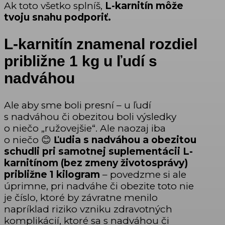
Ak toto všetko splníš,
L-karnitín môže
tvoju snahu podporiť.
L-karnitín znamenal rozdiel
približne 1 kg u ľudí s
nadváhou
Ale aby sme boli presní – u ľudí
s nadváhou či obezitou boli výsledky
o niečo „ružovejšie“. Ale naozaj iba
o niečo 😊
Ľudia s nadváhou a obezitou
schudli pri samotnej suplementácii L-
karnitínom (bez zmeny životosprávy)
približne 1 kilogram
– povedzme si ale
úprimne, pri nadváhe či obezite toto nie
je číslo, ktoré by závratne menilo
napríklad riziko vzniku zdravotných
komplikácií, ktoré sa s nadváhou či