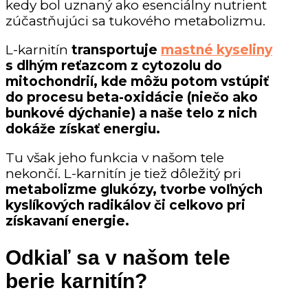
kedy bol uznaný ako esenciálny nutrient
zúčastňujúci sa tukového metabolizmu.
L-karnitín
transportuje
mastné kyseliny
s dlhým reťazcom z cytozolu do
mitochondrií, kde môžu potom vstúpiť
do procesu beta-oxidácie (niečo ako
bunkové dýchanie) a naše telo z nich
dokáže získať energiu.
Tu však jeho funkcia v našom tele
nekončí. L-karnitín je tiež dôležitý pri
metabolizme glukózy, tvorbe voľných
kyslíkových radikálov či celkovo pri
získavaní energie.
Odkiaľ sa v našom tele
berie karnitín?