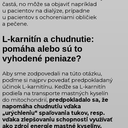
častá, no môže sa objaviť napríklad
u pacientov na dialýze, prípadne
u pacientov s ochoreniami obličiek
a pečene.
L-karnitín a chudnutie:
pomáha alebo sú to
vyhodené peniaze?
Aby sme zodpovedali na túto otázku,
poďme si najprv povedať predpokladaný
účinok L-karnitínu. Keďže sa L-karnitín
podieľa na transporte mastných kyselín
do mitochondrií,
predpokladalo sa, že
napomáha chudnutiu vďaka
„urýchleniu“ spaľovania tukov, resp.
vďaka zlepšovaniu schopnosti využívať
ako zdroj energie mastné kyseliny.