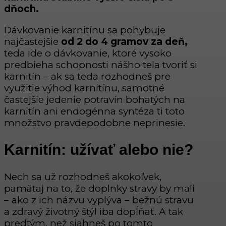
dňoch.
Dávkovanie karnitínu sa pohybuje
najčastejšie
od 2 do 4 gramov za deň,
teda ide o dávkovanie, ktoré vysoko
predbieha schopnosti nášho tela tvoriť si
karnitín – ak sa teda rozhodneš pre
využitie výhod karnitínu, samotné
častejšie jedenie potravín bohatých na
karnitín ani endogénna syntéza ti toto
množstvo pravdepodobne neprinesie.
Karnitín: užívať alebo nie?
Nech sa už rozhodneš akokoľvek,
pamätaj na to, že doplnky stravy by mali
– ako z ich názvu vyplýva – bežnú stravu
a zdravý životný štýl iba dopĺňať. A tak
predtým, než siahneš po tomto