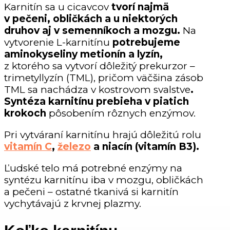
Karnitín sa u cicavcov
tvorí najmä
v pečeni, obličkách a u niektorých
druhov aj v semenníkoch a mozgu.
Na
vytvorenie L-karnitínu
potrebujeme
aminokyseliny metionín a lyzín,
z ktorého sa vytvorí dôležitý prekurzor –
trimetyllyzín (TML), pričom väčšina zásob
TML sa nachádza v kostrovom svalstve
.
Syntéza karnitínu prebieha v piatich
krokoch
pôsobením rôznych enzýmov.
Pri vytváraní karnitínu hrajú dôležitú rolu
vitamín C
,
železo
a niacín (vitamín B3).
Ľudské telo má potrebné enzýmy na
syntézu karnitínu iba v mozgu, obličkách
a pečeni – ostatné tkanivá si karnitín
vychytávajú z krvnej plazmy.