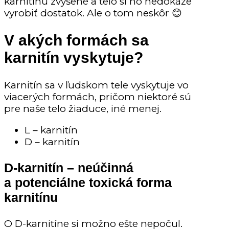
karnitínu zvýšené a telo si ho nedokáže
vyrobiť dostatok. Ale o tom neskôr 😊
V akých formách sa
karnitín vyskytuje?
Karnitín sa v ľudskom tele vyskytuje vo
viacerých formách, pričom niektoré sú
pre naše telo žiaduce, iné menej.
L – karnitín
D – karnitín
D-karnitín – neúčinná
a potenciálne toxická forma
karnitínu
O D-karnitíne si možno ešte nepočul.