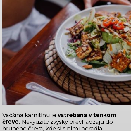
Väčšina karnitínu je
vstrebaná v tenkom
čreve.
Nevyužité zvyšky prechádzajú do
hrubého čreva, kde si s nimi poradia