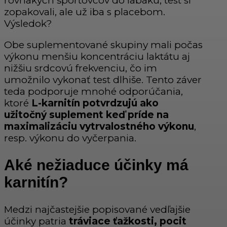
rovnakých športovcov do labáku, test si
zopakovali, ale už iba s placebom.
Výsledok?
Obe suplementované skupiny mali počas
výkonu menšiu koncentráciu laktátu aj
nižšiu srdcovú frekvenciu, čo im
umožnilo vykonať test dlhiše. Tento záver
teda podporuje mnohé odporúčania,
ktoré
L-karnitín potvrdzujú ako
užitočný suplement keď príde na
maximalizáciu vytrvalostného výkonu
,
resp. výkonu do vyčerpania.
Aké nežiaduce účinky má
karnitín?
Medzi najčastejšie popisované vedľajšie
účinky patria
tráviace ťažkosti, pocit