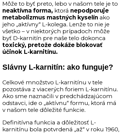
Môže to byť preto, lebo v našom tele je to
neaktívna forma,
ktorá
nepodporuje
metabolizmus mastných kyselín
ako
jeho „aktívny“ L-kolega. Lenže to nie je
všetko – v niektorých prípadoch môže
byť D-karnitín pre naše telo dokonca
toxický, pretože dokáže blokovať
účinok L-karnitínu.
Slávny L-karnitín: ako funguje?
Celkové množstvo L-karnitínu v tele
pozostáva z viacerých foriem L-karnitínu.
Ako sme naznačili v predchádzajúcom
odstavci, ide o „aktívnu“ formu, ktorá má
v našom tele dôležité funkcie.
Definitívna funkcia a dôležitosť L-
karnitínu bola potvrdená „až“ v roku 1960,