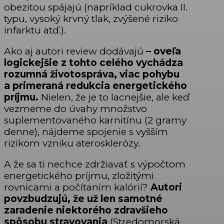
obezitou spájajú (napríklad cukrovka II.
typu, vysoký krvný tlak, zvýšené riziko
infarktu atď.).
Ako aj autori review dodávajú
– oveľa
logickejšie z tohto celého vychádza
rozumná životospráva, viac pohybu
a primeraná redukcia energetického
príjmu.
Nielen, že je to lacnejšie, ale keď
vezmeme do úvahy množstvo
suplementovaného karnitínu (2 gramy
denne), nájdeme spojenie s vyšším
rizikom vzniku aterosklerózy.
A že sa ti nechce zdržiavať s výpočtom
energetického príjmu, zložitými
rovnicami a počítaním kalórií?
Autori
povzbudzujú, že už len samotné
zaradenie niektorého zdravšieho
spôsobu stravovania
(Stredomorská