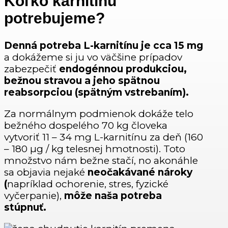
Koľko karnitínu
potrebujeme?
Denná potreba L-karnitínu je cca 15 mg
a dokážeme si ju vo väčšine prípadov
zabezpečiť
endogénnou produkciou,
bežnou stravou a jeho spätnou
reabsorpciou (spätným vstrebaním).
Za normálnym podmienok dokáže telo
bežného dospelého 70 kg človeka
vytvoriť 11 – 34 mg L-karnitínu za deň (160
– 180 µg / kg telesnej hmotnosti). Toto
množstvo nám bežne stačí, no akonáhle
sa objavia nejaké
neočakávané nároky
(
napríklad ochorenie, stres, fyzické
vyčerpanie),
môže naša potreba
stúpnuť.