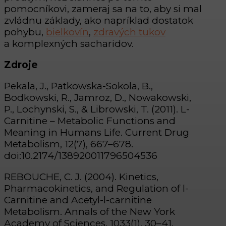
pomocníkovi, zameraj sa na to, aby si mal
zvládnu základy, ako napríklad dostatok
pohybu,
bielkovín
,
zdravých tukov
a komplexných sacharidov.
Zdroje
Pekala, J., Patkowska-Sokola, B.,
Bodkowski, R., Jamroz, D., Nowakowski,
P., Lochynski, S., & Librowski, T. (2011). L-
Carnitine – Metabolic Functions and
Meaning in Humans Life. Current Drug
Metabolism, 12(7), 667–678.
doi:10.2174/138920011796504536
REBOUCHE, C. J. (2004). Kinetics,
Pharmacokinetics, and Regulation of l-
Carnitine and Acetyl-l-carnitine
Metabolism. Annals of the New York
Academy of Sciences, 1033(1), 30–41.