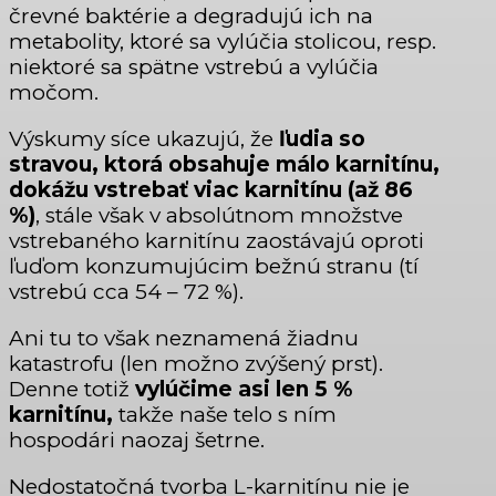
črevné baktérie a degradujú ich na
metabolity, ktoré sa vylúčia stolicou, resp.
niektoré sa spätne vstrebú a vylúčia
močom.
Výskumy síce ukazujú, že
ľudia so
stravou, ktorá obsahuje málo karnitínu,
dokážu vstrebať viac karnitínu (až 86
%)
, stále však v absolútnom množstve
vstrebaného karnitínu zaostávajú oproti
ľuďom konzumujúcim bežnú stranu (tí
vstrebú cca 54 – 72 %).
Ani tu to však neznamená žiadnu
katastrofu (len možno zvýšený prst).
Denne totiž
vylúčime asi len 5 %
karnitínu,
takže naše telo s ním
hospodári naozaj šetrne.
Nedostatočná tvorba L-karnitínu nie je