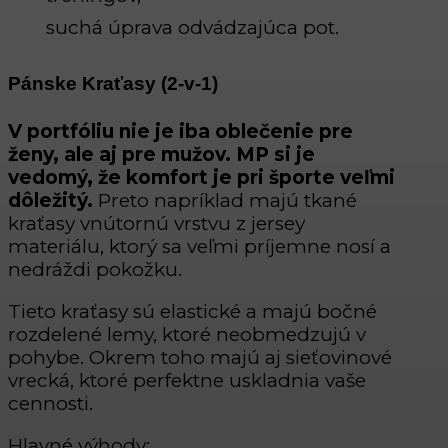
suchá úprava odvádzajúca pot.
Pánske Kraťasy (2-v-1)
V portfóliu nie je iba oblečenie pre
ženy, ale aj pre mužov. MP si je
vedomý, že komfort je pri športe veľmi
dôležitý.
Preto napríklad majú tkané
kraťasy vnútornú vrstvu z jersey
materiálu, ktorý sa veľmi príjemne nosí a
nedráždi pokožku.
Tieto kraťasy sú elastické a majú bočné
rozdelené lemy, ktoré neobmedzujú v
pohybe. Okrem toho majú aj sieťovinové
vrecká, ktoré perfektne uskladnia vaše
cennosti.
Hlavné výhody: