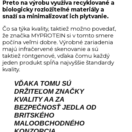
Preto na výrobu využíva recyklované a
biologicky rozložiteľné materiály a
snaží sa minimalizovať ich plytvanie.
Čo sa týka kvality, taktiež možno povedať,
že značka MYPROTEIN si v tomto smere
počína veľmi dobre. Výrobné zariadenia
majú infračervené skenovanie a sú
taktiež röntgenové, vďaka čomu každý
jeden produkt spĺňa najvyššie štandardy
kvality.
VĎAKA TOMU SÚ
DRŽITEĽOM ZNAČKY
KVALITY AA ZA
BEZPEČNOSŤ JEDLA OD
BRITSKÉHO
MALOOBCHODNÉHO
KONZORCIA.