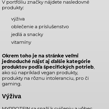
V portfóliu značky nájdete nasledovné
produkty:
výživa
oblečenie a príslušenstvo
jedlá a snacky
vitamíny
Okrem toho je na stránke veľmi
jednoduché nájsť aj ďalšie kategórie
produktov podľa špecifických potrieb
,
ako sú napríklad vegan produkty,
produkty na rôznu intoleranciu, pro či
gaming.
Výživa
MYPROTEIN sa snaží k cvičeniu a vôbec