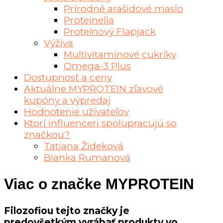
Prírodné arašidové maslo
Proteinella
Proteínový Flapjack
Výživa
Multivitamínové cukríky
Omega-3 Plus
Dostupnosť a ceny
Aktuálne MYPROTEIN zľavové
kupóny a výpredaj
Hodnotenie užívateľov
Ktorí influenceri spolupracujú so
značkou?
Tatiana Žideková
Bianka Rumanová
Viac o značke MYPROTEIN
Filozofiou tejto značky je
predovšetkým vyrábať produkty vo