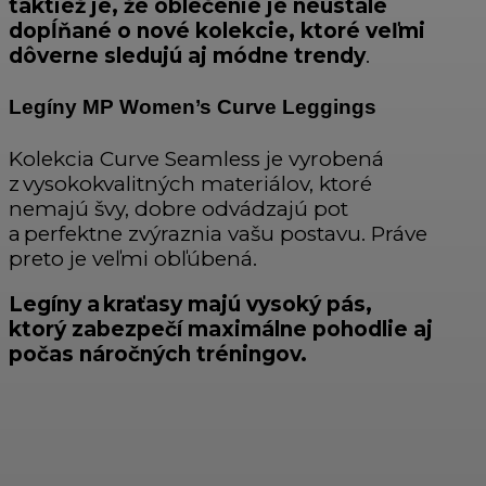
taktiež je, že oblečenie je neustále
dopĺňané o nové kolekcie, ktoré veľmi
dôverne sledujú aj módne trendy
.
Legíny MP Women’s Curve Leggings
Kolekcia Curve Seamless je vyrobená
z vysokokvalitných materiálov, ktoré
nemajú švy, dobre odvádzajú pot
a perfektne zvýraznia vašu postavu. Práve
preto je veľmi obľúbená.
Legíny a kraťasy majú vysoký pás,
ktorý zabezpečí maximálne pohodlie aj
počas náročných tréningov.