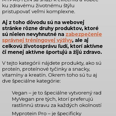
ku zdravému životnému štýlu
pristupovať veľmi komplexne.
Aj z toho dôvodu sú na webovej
stránke rôzne druhy produktov, ktoré
sú nielen nevyhnutné na
zabezpečenie
správnej tréningovej výživy
, ale aj
celkovú životosprávu ľudí, ktorí aktívne
či menej aktívne športujú a žijú zdravo.
V tejto kategórii nájdete produkty, ako sú
proteín, proteínové tyčinky a snacky,
vitamíny a kreatín. Okrem toho sú tu aj
dve špeciálne kategórie:
Vegan – je to špeciálne vytvorený rad
MyVegan pre tých, ktorí preferujú
rastlinnú stravu za každých okolností
Myprotein Pro – je špecificky