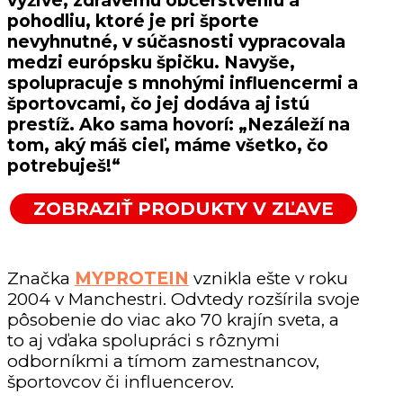
výžive, zdravému občerstveniu a
pohodliu, ktoré je pri športe
nevyhnutné, v súčasnosti vypracovala
medzi európsku špičku. Navyše,
spolupracuje s mnohými influencermi a
športovcami, čo jej dodáva aj istú
prestíž. Ako sama hovorí: „Nezáleží na
tom, aký máš cieľ, máme všetko, čo
potrebuješ!“
ZOBRAZIŤ PRODUKTY V ZĽAVE
Značka
MYPROTEIN
vznikla ešte v roku
2004 v Manchestri. Odvtedy rozšírila svoje
pôsobenie do viac ako 70 krajín sveta, a
to aj vďaka spolupráci s rôznymi
odborníkmi a tímom zamestnancov,
športovcov či influencerov.