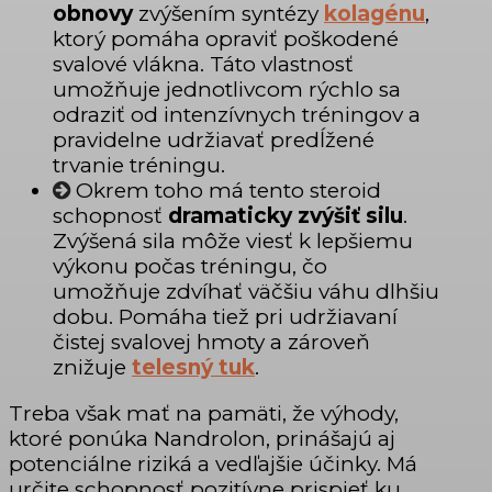
obnovy
zvýšením syntézy
kolagénu
,
ktorý pomáha opraviť poškodené
svalové vlákna. Táto vlastnosť
umožňuje jednotlivcom rýchlo sa
odraziť od intenzívnych tréningov a
pravidelne udržiavať predĺžené
trvanie tréningu.
Okrem toho má tento steroid
schopnosť
dramaticky zvýšiť silu
.
Zvýšená sila môže viesť k lepšiemu
výkonu počas tréningu, čo
umožňuje zdvíhať väčšiu váhu dlhšiu
dobu. Pomáha tiež pri udržiavaní
čistej svalovej hmoty a zároveň
znižuje
telesný tuk
.
Treba však mať na pamäti, že výhody,
ktoré ponúka Nandrolon, prinášajú aj
potenciálne riziká a vedľajšie účinky. Má
určite schopnosť pozitívne prispieť ku