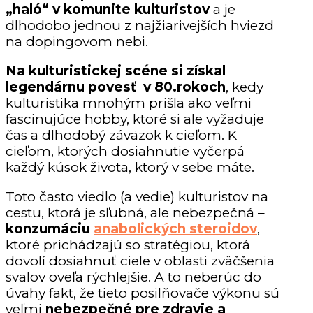
„haló“ v komunite kulturistov
a je
dlhodobo jednou z najžiarivejších hviezd
na dopingovom nebi.
Na kulturistickej scéne si získal
legendárnu povesť v 80.rokoch
, kedy
kulturistika mnohým prišla ako veľmi
fascinujúce hobby, ktoré si ale vyžaduje
čas a dlhodobý záväzok k cieľom. K
cieľom, ktorých dosiahnutie vyčerpá
každý kúsok života, ktorý v sebe máte.
Toto často viedlo (a vedie) kulturistov na
cestu, ktorá je sľubná, ale nebezpečná –
konzumáciu
anabolických steroidov
,
ktoré prichádzajú so stratégiou, ktorá
dovolí dosiahnuť ciele v oblasti zväčšenia
svalov oveľa rýchlejšie. A to neberúc do
úvahy fakt, že tieto posilňovače výkonu sú
veľmi
nebezpečné pre zdravie a