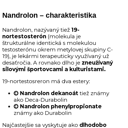
Nandrolon – charakteristika
Nandrolon, nazývaný tiež
19-
nortestosterón
(molekula je
štrukturálne identická s molekulou
testosterónu okrem metylovej skupiny C-
19), je lekármi terapeuticky využívaný už
desaťročia. A rovnako dlho je
zneužívaný
silovými športovcami a kulturistami.
19-nortestosreron má dva estery:
Nandrolon dekanoát
tiež známy
ako Deca-Durabolin
Nandrolon phenylpropionate
známy ako Durabolin
Najčastejšie sa vyskytuje ako
dlhodobo