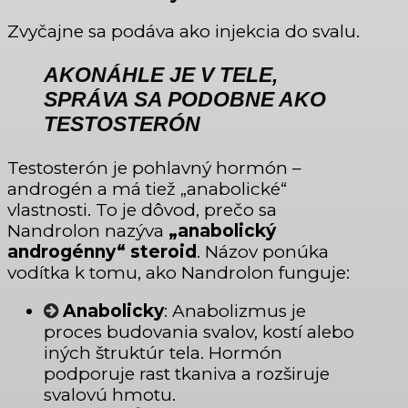
Zvyčajne sa podáva ako injekcia do svalu.
AKONÁHLE JE V TELE,
SPRÁVA SA PODOBNE AKO
TESTOSTERÓN
Testosterón je pohlavný hormón –
androgén a má tiež „anabolické“
vlastnosti. To je dôvod, prečo sa
Nandrolon nazýva
„anabolický
androgénny“ steroid
. Názov ponúka
vodítka k tomu, ako Nandrolon funguje:
Anabolicky
: Anabolizmus je
proces budovania svalov, kostí alebo
iných štruktúr tela. Hormón
podporuje rast tkaniva a rozširuje
svalovú hmotu.