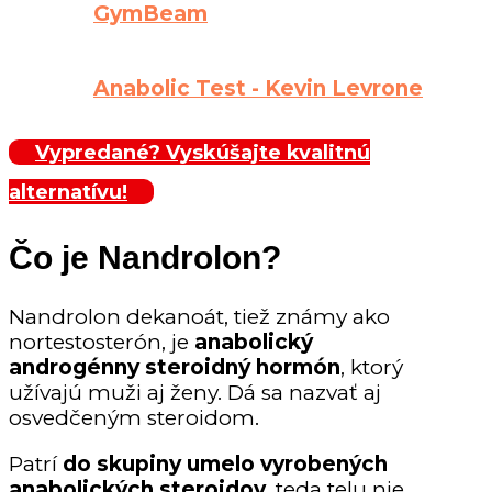
GymBeam
Anabolic Test - Kevin Levrone
Vypredané? Vyskúšajte kvalitnú
alternatívu!
Čo je Nandrolon?
Nandrolon dekanoát, tiež známy ako
nortestosterón, je
anabolický
androgénny steroidný hormón
, ktorý
užívajú muži aj ženy. Dá sa nazvať aj
osvedčeným steroidom.
P
atrí
do skupiny umelo vyrobených
anabolických steroidov
, teda telu nie