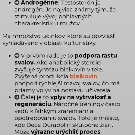
Androgénne
: Testosterón je
androgén. Je najviac známy tým, že
stimuluje vývoj pohlavných
charakteristík u mužov.
Má množstvo účinkov, ktoré sú obzvlášť
vyhľadávané v oblasti kulturistiky.
V prvom rade je to
podpora rastu
svalov.
Ako anabolický steroid
zvyšuje syntézu bielkovín v tele.
Zvýšená produkcia
bielkovín
podporí rýchlejší rozvoj svalov, čo má
priamy vplyv na postavu užívateľa.
Ďalej je to
vplyv na vytrvalosť a
regeneráciu
. Náročné tréningy často
vedú k ľahkým zraneniam a
opotrebovaniu svalov. Toto je miesto,
kde Deca Durabolin skutočne žiari.
Môže
výrazne urýchliť proces