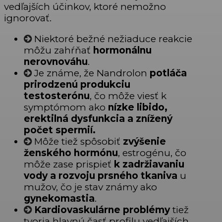
vedľajších účinkov, ktoré nemožno
ignorovať.
Niektoré bežné nežiaduce reakcie
môžu zahŕňať
hormonálnu
nerovnováhu
.
Je známe, že Nandrolon
potláča
prirodzenú produkciu
testosterónu
, čo môže viesť k
symptómom ako
nízke libido,
erektilná dysfunkcia a znížený
počet spermií.
Môže tiež spôsobiť
zvýšenie
ženského hormónu
, estrogénu, čo
môže zase prispieť
k zadržiavaniu
vody a rozvoju prsného tkaniva
u
mužov, čo je stav známy ako
gynekomastia
.
Kardiovaskulárne problémy
tiež
tvoria hlavnú časť profilu vedľajších