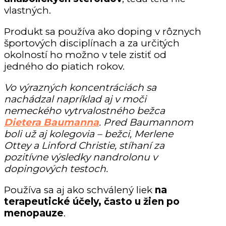
vlastných.
Produkt sa používa ako doping v rôznych
športových disciplínach a za určitých
okolností ho možno v tele zistiť od
jedného do piatich rokov.
V
o výrazných koncentráciách sa
nachádzal napríklad aj v moči
nemeckého vytrvalostného bežca
Dietera Baumanna
.
Pred Baumannom
boli už aj kolegovia – bežci, Merlene
Ottey a Linford Christie, stíhaní za
pozitívne výsledky nandrolonu v
dopingových testoch.
Používa sa aj ako schválený liek
na
terapeutické účely, často u žien po
menopauze
.