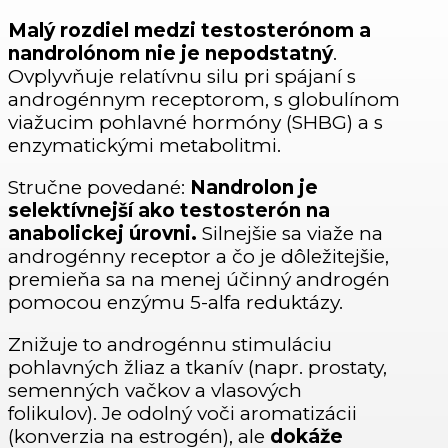
Malý rozdiel medzi testosterónom a
nandrolónom nie je nepodstatný
.
Ovplyvňuje relatívnu silu pri spájaní s
androgénnym receptorom, s globulínom
viažucim pohlavné hormóny (SHBG) a s
enzymatickými metabolitmi.
Stručne povedané:
Nandrolon je
selektívnejší ako testosterón na
anabolickej úrovni.
Silnejšie sa viaže na
androgénny receptor a čo je dôležitejšie,
premieňa sa na menej účinný androgén
pomocou enzýmu 5-alfa reduktázy.
Znižuje to androgénnu stimuláciu
pohlavných žliaz a tkanív (napr. prostaty,
semenných vačkov a vlasových
folikulov). Je odolný voči aromatizácii
(konverzia na estrogén), ale
dokáže