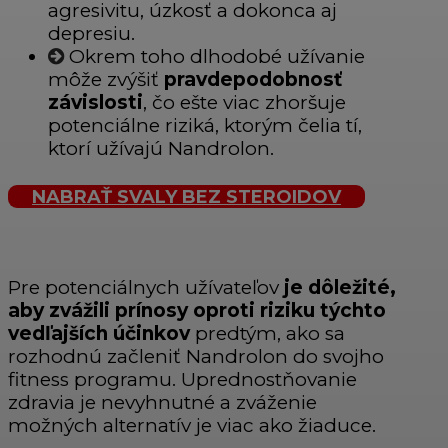
agresivitu, úzkosť a dokonca aj
depresiu.
Okrem toho dlhodobé užívanie
môže zvýšiť
pravdepodobnosť
závislosti
, čo ešte viac zhoršuje
potenciálne riziká, ktorým čelia tí,
ktorí užívajú Nandrolon.
NABRAŤ SVALY BEZ STEROIDOV
Pre potenciálnych užívateľov
je dôležité,
aby zvážili prínosy oproti riziku týchto
vedľajších účinkov
predtým, ako sa
rozhodnú začleniť Nandrolon do svojho
fitness programu. Uprednostňovanie
zdravia je nevyhnutné a zváženie
možných alternatív je viac ako žiaduce.