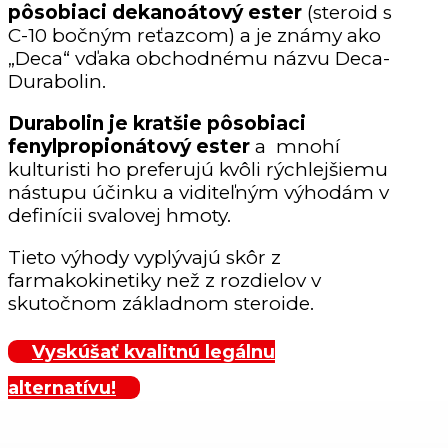
pôsobiaci dekanoátový ester
(steroid s
C-10 bočným reťazcom) a je známy ako
„Deca“ vďaka obchodnému názvu Deca-
Durabolin.
Durabolin je kratšie pôsobiaci
fenylpropionátový ester
a mnohí
kulturisti ho preferujú kvôli rýchlejšiemu
nástupu účinku a viditeľným výhodám v
definícii svalovej hmoty.
Tieto výhody vyplývajú skôr z
farmakokinetiky než z rozdielov v
skutočnom základnom steroide.
Vyskúšať kvalitnú legálnu
alternatívu!