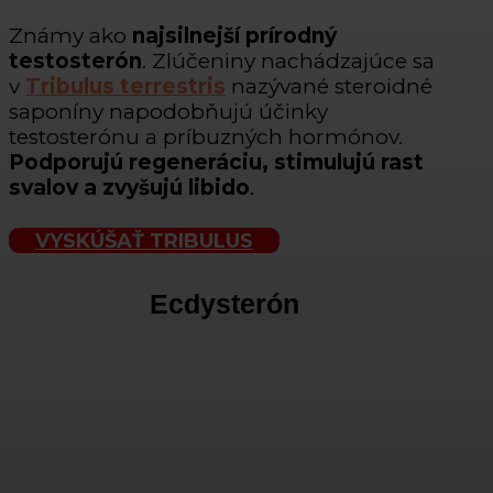
Známy ako
najsilnejší prírodný
testosterón
. Zlúčeniny nachádzajúce sa
v
Tribulus terrestris
nazývané steroidné
saponíny napodobňujú účinky
testosterónu a príbuzných hormónov.
Podporujú regeneráciu, stimulujú rast
svalov a zvyšujú libido
.
VYSKÚŠAŤ TRIBULUS
Ecdysterón