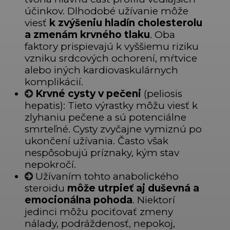
účinkov. Dlhodobé užívanie môže
viesť
k zvýšeniu hladín cholesterolu
a zmenám krvného tlaku
. Oba
faktory prispievajú k vyššiemu riziku
vzniku srdcových ochorení, mŕtvice
alebo iných kardiovaskulárnych
komplikácií.
Krvné cysty v pečeni
(peliosis
hepatis): Tieto výrastky môžu viesť k
zlyhaniu pečene a sú potenciálne
smrteľné. Cysty zvyčajne vymiznú po
ukončení užívania. Často však
nespôsobujú príznaky, kým stav
nepokročí.
Užívaním tohto anabolického
steroidu
môže utrpieť aj duševná a
emocionálna pohoda
. Niektorí
jedinci môžu pociťovať zmeny
nálady, podráždenosť, nepokoj,