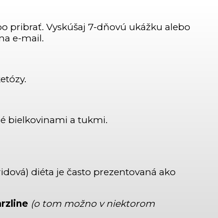
bo pribrať. Vyskúšaj 7-dňovú ukážku alebo
a e-mail.
etózy.
né bielkovinami a tukmi.
idová) diéta je často prezentovaná ako
rzline
(o tom možno v niektorom