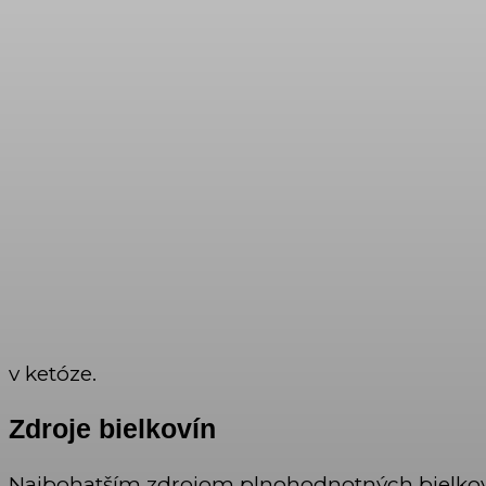
v ketóze.
Zdroje bielkovín
Najbohatším zdrojom plnohodnotných bielkov