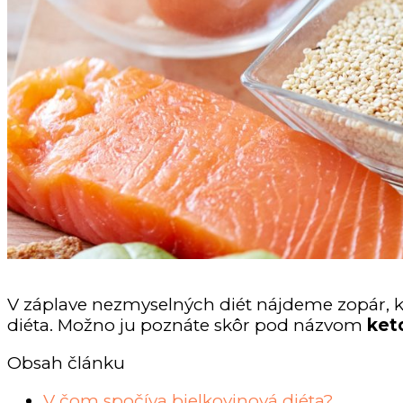
V záplave nezmyselných diét nájdeme zopár, 
diéta. Možno ju poznáte skôr pod názvom
ket
Obsah článku
V čom spočíva bielkovinová diéta?