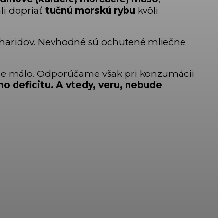
li dopriať
tučnú morskú rybu
kvôli
charidov. Nevhodné sú ochutené mliečne
ov je málo. Odporúčame však pri konzumácii
ho deficitu. A vtedy, veru, nebude