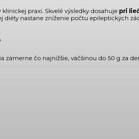
 klinickej praxi. Skvelé výsledky dosahuje
pri li
diéty nastane zníženie počtu epileptických zách
?
ia zámerne čo najnižšie, väčšinou do 50 g za deň