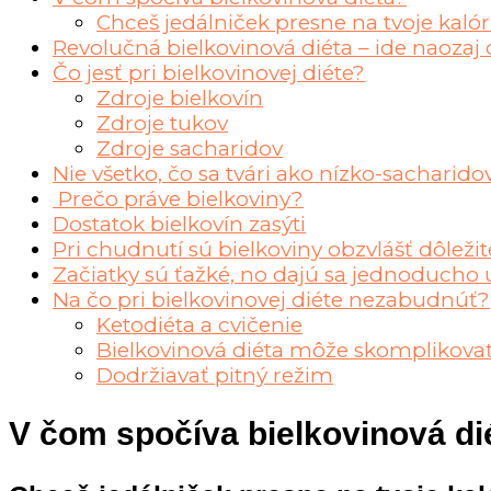
Chceš jedálniček presne na tvoje kalór
Revolučná bielkovinová diéta – ide naozaj
Čo jesť pri bielkovinovej diéte?
Zdroje bielkovín
Zdroje tukov
Zdroje sacharidov
Nie všetko, čo sa tvári ako nízko-sacharidov
Prečo práve bielkoviny?
Dostatok bielkovín zasýti
Pri chudnutí sú bielkoviny obzvlášť dôležit
Začiatky sú ťažké, no dajú sa jednoducho 
Na čo pri bielkovinovej diéte nezabudnúť?
Ketodiéta a cvičenie
Bielkovinová diéta môže skomplikovať
Dodržiavať pitný režim
V čom spočíva bielkovinová di