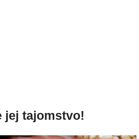
NESS
ŠPORT
VÝŽIVA
MAGAZÍN
OBCHOD
 jej tajomstvo!