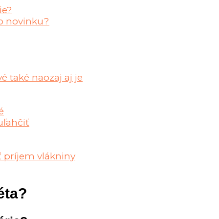
ie?
 o novinku?
é také naozaj aj je
é
uľahčiť
 príjem vlákniny
éta?