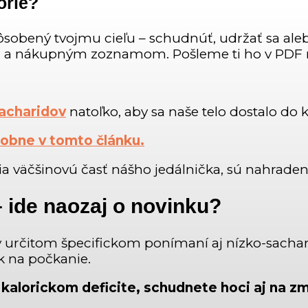
órie?
ôsobený tvojmu cieľu – schudnúť, udržať sa ale
i a nákupným zoznamom. Pošleme ti ho v PDF n
acharidov
natoľko, aby sa naše telo dostalo do k
robne v tomto článku.
ria väčšinovú časť nášho jedálnička, sú nahrade
 ide naozaj o novinku?
 v určitom špecifickom ponímaní aj nízko-sachar
k na počkanie.
 kalorickom deficite, schudnete hoci aj na zm