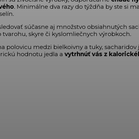
ového
. Minimálne dva razy do týždňa by ste si ma
elín.
 sledovať súčasne aj množstvo obsiahnutých sa
 tvarohu, skyre či kyslomliečnych výrobkoch.
e na polovicu medzi bielkoivny a tuky, sacharid
orickú hodnotu jedla a
vytrhnúť vás z kalorické