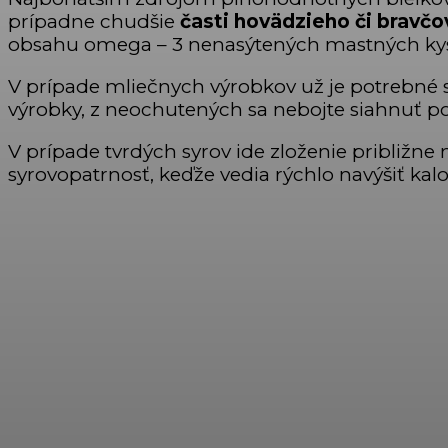
prípadne chudšie
časti hovädzieho či bravč
obsahu omega – 3 nenasýtených mastných kys
V prípade mliečnych výrobkov už je potrebné
výrobky, z neochutených sa nebojte siahnuť po
V prípade tvrdých syrov ide zloženie približn
syrovopatrnosť, keďže vedia rýchlo navýšiť kal