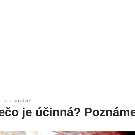
FIT
 jej tajomstvo!
rečo je účinná? Poznáme