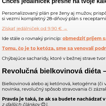
Chceš jedálniček presne na tvoje kal
Personalizovaný plán pre ženy aj mužov, prisp
si vezmi kompletný 28-dňový plán s receptam
Získať jedálniček od 9,90 € →
Ide stále o rovnaký princíp:
obmedziť príjem s
Tomu, čo je to ketóza, sme sa venovali pod
Chýbajúce sacharidy, ktoré v bežnej strave tvo
Revolučná bielkovinová diéta –
Bielkovinová alebo aj ketónová, ketogénna (či
novinka, revolučný spôsob stravovania či zázra
Pravda je taká, že ak sa budete nachádzať v
z ďalších článkov
😊
).