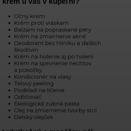
krém u vás v kúpeľni?
Očný krém
Krém proti vráskam
Balzam na popraskané pery
Krém na zmiernenie akné
Deodorant bez hliníku a ďalších
škodlivín
Krém na holenie aj po holení
Krém na spevnenie nechtov
a pokožky
Kondicionér na vlasy
Telový peeling
Podklad na líčenie
Odličovač
Ekologická zubná pasta
Olej na zmiernenie tvorby strií
Detský olejček