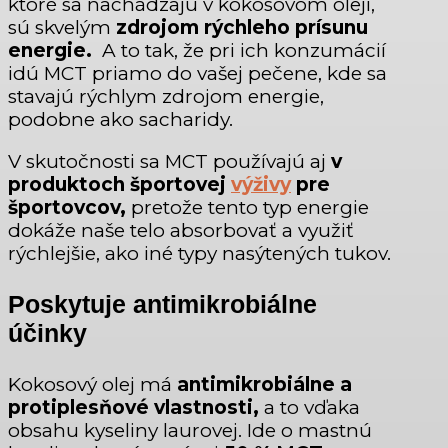
ktoré sa nachádzajú v kokosovom oleji,
sú skvelým
zdrojom rýchleho prísunu
energie.
A to tak, že pri ich konzumácií
idú MCT priamo do vašej pečene, kde sa
stavajú rýchlym zdrojom energie,
podobne ako sacharidy.
V skutočnosti sa MCT používajú aj
v
produktoch športovej
výživy
pre
športovcov,
pretože tento typ energie
dokáže naše telo absorbovať a využiť
rýchlejšie, ako iné typy nasýtených tukov.
Poskytuje antimikrobiálne
účinky
Kokosový olej má
antimikrobiálne a
protiplesňové vlastnosti,
a to vďaka
obsahu kyseliny laurovej. Ide o mastnú