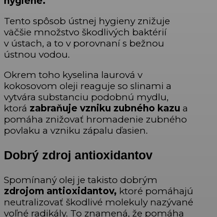
hygiene.
Tento spôsob ústnej hygieny znižuje
väčšie množstvo škodlivých baktérií
v ústach, a to v porovnaní s bežnou
ústnou vodou.
Okrem toho kyselina laurová v
kokosovom oleji reaguje so slinami a
vytvára substanciu podobnú mydlu,
ktorá
zabraňuje vzniku zubného kazu
a
pomáha znižovať hromadenie zubného
povlaku a vzniku zápalu ďasien.
Dobrý zdroj antioxidantov
Spomínaný olej je takisto dobrým
zdrojom antioxidantov,
ktoré pomáhajú
neutralizovať škodlivé molekuly nazývané
voľné radikály. To znamená, že pomáha