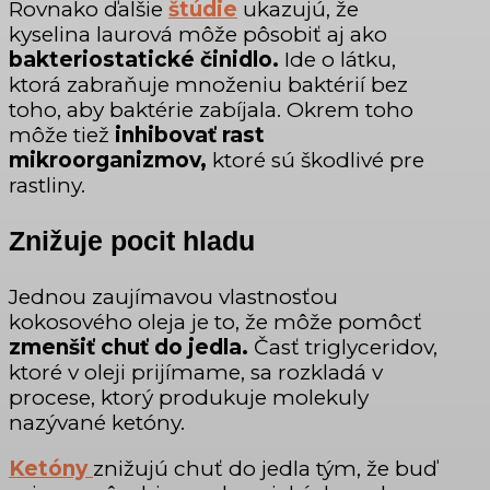
Rovnako ďalšie
štúdie
ukazujú, že
kyselina laurová môže pôsobiť aj ako
bakteriostatické činidlo.
Ide o látku,
ktorá zabraňuje množeniu baktérií bez
toho, aby baktérie zabíjala. Okrem toho
môže tiež
inhibovať rast
mikroorganizmov,
ktoré sú škodlivé pre
rastliny.
Znižuje pocit hladu
Jednou zaujímavou vlastnosťou
kokosového oleja je to, že môže pomôcť
zmenšiť chuť do jedla.
Časť triglyceridov,
ktoré v oleji prijímame, sa rozkladá v
procese, ktorý produkuje molekuly
nazývané ketóny.
Ketóny
znižujú chuť do jedla tým, že buď