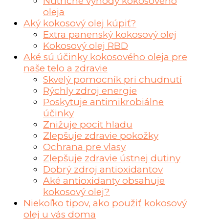
Nutričné výhody kokosového
oleja
Aký kokosový olej kúpiť?
Extra panenský kokosový olej
Kokosový olej RBD
Aké sú účinky kokosového oleja pre
naše telo a zdravie
Skvelý pomocník pri chudnutí
Rýchly zdroj energie
Poskytuje antimikrobiálne
účinky
Znižuje pocit hladu
Zlepšuje zdravie pokožky
Ochrana pre vlasy
Zlepšuje zdravie ústnej dutiny
Dobrý zdroj antioxidantov
Aké antioxidanty obsahuje
kokosový olej?
Niekoľko tipov, ako použiť kokosový
olej u vás doma