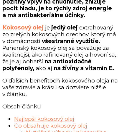
pozitívy vplyv na chudnutie, znižuje
pocit hladu, je to rýchly zdroj energie
a má antibakteriálne účinky.
Kokosový olej
je
jedlý olej
extrahovaný
zo zrelých kokosových orechov, ktorý má
v domácnosti
všestranné využitie.
Panenský kokosový olej sa považuje za
kvalitnejší, ako rafinovaný olej a hovorí sa,
že je aj bohatší
na antioxidačné
polyfenoly,
ako aj
na živiny a vitamín E.
O ďalších benefitoch kokosového oleja na
vaše zdravie a krásu sa dozviete nižšie
v článku.
Obsah článku
Najlepší kokosový olej
Čo obsahuje kokosový olej