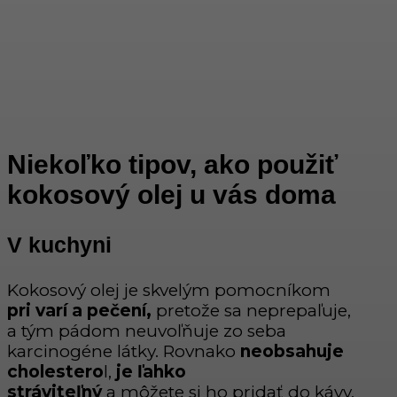
Niekoľko tipov, ako použiť
kokosový olej u vás doma
V kuchyni
Kokosový olej je skvelým pomocníkom
pri varí a pečení,
pretože sa neprepaľuje,
a tým pádom neuvoľňuje zo seba
karcinogéne látky. Rovnako
neobsahuje
cholestero
l,
je
ľahko
stráviteľný
a môžete si ho pridať do kávy,