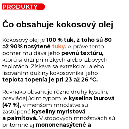
PRODUKTY
Čo obsahuje kokosový olej
Kokosový olej je
100 % tuk, z toho sú 80
až 90% nasýtené
tuky.
A práve tento
pomer mu dáva jeho
pevnú textúru,
ktorú si drží pri nízkych alebo izbových
teplotách. Získava sa extrakciou alebo
lisovaním dužiny kokosovníka, jeho
teplota topenia je pri
23 až 26 °C.
Rovnako obsahuje rôzne druhy kyselín,
prevládajúcim typom je
kyselina laurová
(47 %),
v menšom množstve sú
zastúpené
kyseliny myristová
a palmitová.
V stopových množstvách sú
prítomné aj
mononenasýtené a