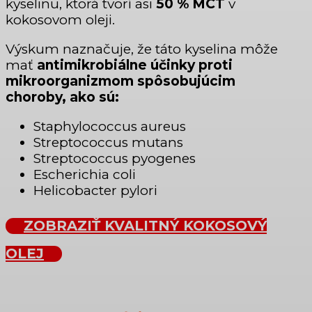
kyselinu, ktorá tvorí asi
50 % MCT
v
kokosovom oleji.
Výskum naznačuje, že táto kyselina môže
mať
antimikrobiálne účinky proti
mikroorganizmom spôsobujúcim
choroby, ako sú:
Staphylococcus aureus
Streptococcus mutans
Streptococcus pyogenes
Escherichia coli
Helicobacter pylori
ZOBRAZIŤ KVALITNÝ KOKOSOVÝ
OLEJ