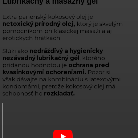
Lubrikačný a masážny gél
Extra panenský kokosový olej je
netoxický prírodný olej,
ktorý je skvelým
pomocníkom pri klasickej masáži a aj
erotických hrátkách.
Slúži ako
nedráždivý a hygienicky
nezávadný
lubrikačný gél
, ktorého
pridanou hodnotou je
ochrana pred
kvasinkovými ochoreniami.
Pozor si
však dávajte na kombináciu s latexovými
kondomámi, pretože kokosový olej má
schopnosť ho
rozkladať.