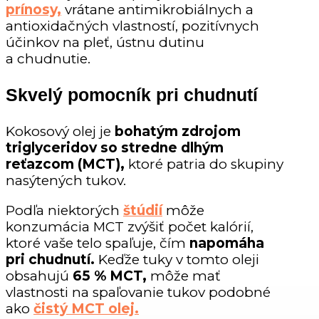
prínosy,
vrátane antimikrobiálnych a
antioxidačných vlastností, pozitívnych
účinkov na pleť, ústnu dutinu
a chudnutie.
Skvelý pomocník pri chudnutí
Kokosový olej je
bohatým zdrojom
triglyceridov so stredne dlhým
reťazcom (MCT),
ktoré patria do skupiny
nasýtených tukov.
Podľa niektorých
štúdií
môže
konzumácia MCT zvýšiť počet kalórií,
ktoré vaše telo spaľuje, čím
napomáha
pri chudnutí.
Keďže tuky v tomto oleji
obsahujú
65 % MCT,
môže mať
vlastnosti na spaľovanie tukov podobné
ako
čistý MCT olej.