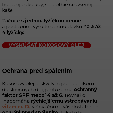
horúcej čokolády, smoothie či ovsenej
kaše.
Začnite
s jednou lyžičkou denne
a postupne zvyšujte dennú dávku
na 3 až
4 lyžičky.
VYSKÚŠAŤ KOKOSOVÝ OLEJ
Ochrana pred spálením
Kokosový olej je skvelým pomocníkom
do slnečných dní, pretože má
ochranný
faktor SPF medzi 4 až 6.
Rovnako
napomáha
rýchlejšiemu vstrebávaniu
vitamínu D,
vďaka čomu vás dostatočne
ochráni pred spálením
. Takisto ho