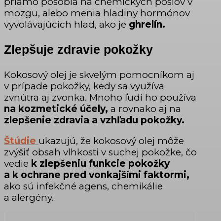
priamo pôsobia na chemických poslov v
mozgu, alebo menia hladiny hormónov
vyvolávajúcich hlad, ako je
ghrelín.
Zlepšuje zdravie pokožky
Kokosový olej je skvelým pomocníkom aj
v prípade pokožky, kedy sa využíva
zvnútra aj zvonka. Mnoho ľudí ho používa
na kozmetické účely,
a rovnako aj na
zlepšenie zdravia a vzhľadu pokožky.
Štúdie
ukazujú, že kokosový olej môže
zvýšiť obsah vlhkosti v suchej pokožke, čo
vedie
k zlepšeniu funkcie pokožky
a k ochrane pred vonkajšími faktormi,
ako sú infekčné agens, chemikálie
a alergény.