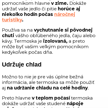
pomocníkom hlavne
v zime.
Dokáže
udržať vaše jedlo či pitie
horúce aj
niekoľko hodín počas
náročnej
turistiky
.
Používa sa na
vychutnanie si pôvodnej
chuti
vášho obľúbeného jedla, čaju alebo
kávy. Termoska je
izolovaná,
a preto
môže byť vašim veľkým pomocníkom
kedykoľvek počas dňa.
Udržuje chlad
Možno to nie je pre vás úplne bežná
informácia, ale termoska sa môže použiť
aj
na udržanie chladu na celé hodiny
.
Preto hlavne
v teplom počasí
termoska
dokáže udržať vaše studené
nápoje