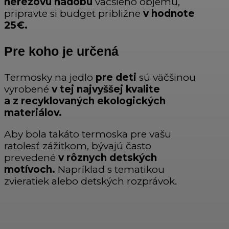
nerezovú nádobu
väčšieho objemu,
pripravte si budget približne
v hodnote
25€.
Pre koho je určená
Termosky na jedlo
pre deti
sú väčšinou
vyrobené
v tej najvyššej kvalite
a z recyklovaných ekologických
materiálov.
Aby bola takáto termoska pre vašu
ratolesť zážitkom, bývajú často
prevedené
v rôznych detských
motívoch.
Napríklad s tematikou
zvieratiek alebo detských rozprávok.