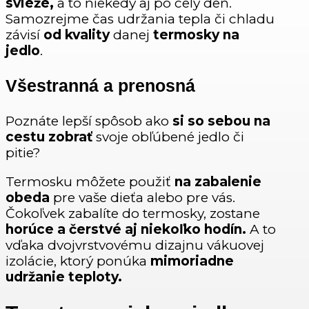
svieže,
a to niekedy aj po celý deň.
Samozrejme čas udržania tepla či chladu
závisí
od kvality
danej
termosky na
jedlo
.
Všestranná a prenosná
Poznáte lepší spôsob ako
si
so sebou na
cestu zobrať
svoje obľúbené jedlo či
pitie?
Termosku môžete použiť
na zabalenie
obeda
pre vaše dieťa alebo pre vás.
Čokoľvek zabalíte do termosky, zostane
horúce a čerstvé aj niekoľko hodín.
A to
vďaka dvojvrstvovému dizajnu vákuovej
izolácie, ktorý ponúka
mimoriadne
udržanie teploty.