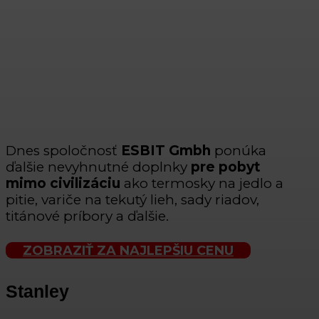
Dnes spoločnosť
ESBIT Gmbh
ponúka
ďalšie nevyhnutné doplnky
pre pobyt
mimo civilizáciu
ako termosky na jedlo a
pitie, variče na tekutý lieh, sady riadov,
titánové príbory a ďalšie.
ZOBRAZIŤ ZA NAJLEPŠIU CENU
Stanley