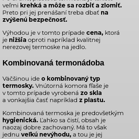
veľmi
krehká a môže sa rozbiť a zlomiť.
Preto pri jej prenášaní treba dbať
na
zvýšenú bezpečnosť.
Výhodou je v tomto prípade
cena,
ktorá
je
nižšia
oproti napríklad kvalitnej
nerezovej termoske na jedlo.
Kombinovaná termonádoba
Väčšinou ide
o kombinovaný typ
termosky.
Vnútorná komora fľaše je
v tomto prípade vyrobená
zo skla
a vonkajšia časť napríklad
z plastu.
Kombinovaná termoska je predovšetkým
hygienická.
Ľahko sa čistí, obsah je
naozaj dobre zachovaný. Má to však
jednu
veľkú nevýhodu,
a tou je jej