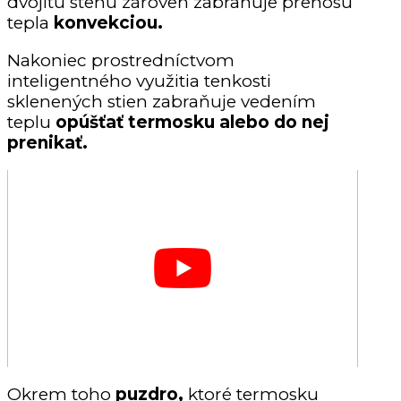
dvojitú stenu zároveň zabraňuje prenosu
tepla
konvekciou.
Nakoniec prostredníctvom
inteligentného využitia tenkosti
sklenených stien zabraňuje vedením
teplu
opúšťať termosku alebo do nej
prenikať.
Okrem toho
puzdro,
ktoré termosku