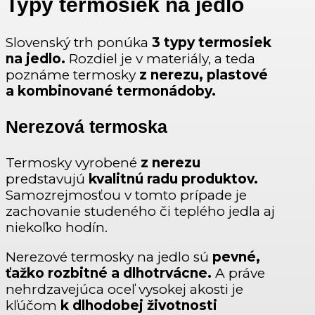
Typy termosiek na jedlo
Slovenský trh ponúka
3 typy termosiek
na jedlo.
Rozdiel je v materiály, a teda
poznáme termosky
z nerezu, plastové
a kombinované termonádoby.
Nerezová termoska
Termosky vyrobené
z nerezu
predstavujú
kvalitnú radu produktov.
Samozrejmosťou v tomto prípade je
zachovanie studeného či teplého jedla aj
niekoľko hodín.
Nerezové termosky na jedlo sú
pevné,
ťažko rozbitné a dlhotrvácne.
A práve
nehrdzavejúca oceľ vysokej akosti je
kľúčom
k dlhodobej životnosti