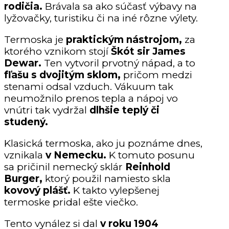
rodičia.
Brávala sa ako súčasť výbavy na
lyžovačky, turistiku či na iné rôzne výlety.
Termoska je
praktickým nástrojom,
za
ktorého vznikom stojí
Škót sir James
Dewar.
Ten vytvoril prvotný nápad, a to
fľašu s dvojitým sklom,
pričom medzi
stenami odsal vzduch. Vákuum tak
neumožnilo prenos tepla a nápoj vo
vnútri tak vydržal
dlhšie teplý či
studený.
Klasická termoska, ako ju poznáme dnes,
vznikala
v Nemecku.
K tomuto posunu
sa pričinil nemecký sklár
Reinhold
Burger,
ktorý použil namiesto skla
kovový plášť.
K takto vylepšenej
termoske pridal ešte viečko.
Tento vynález si dal
v roku 1904