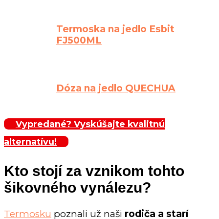
Termoska na jedlo Esbit
FJ500ML
Dóza na jedlo QUECHUA
Vypredané? Vyskúšajte kvalitnú
alternatívu!
Kto stojí za vznikom tohto
šikovného vynálezu?
Termosku
poznali už naši
rodiča a starí