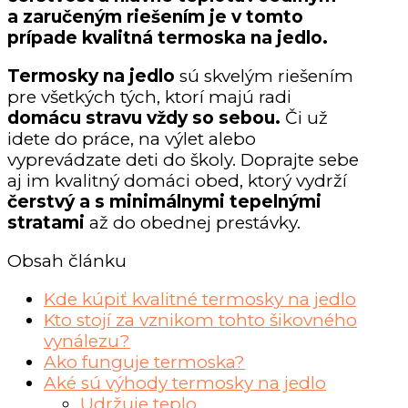
a zaručeným riešením je v tomto
prípade kvalitná termoska na jedlo.
Termosky na jedlo
sú skvelým riešením
pre všetkých tých, ktorí majú radi
domácu stravu vždy so sebou.
Či už
idete do práce, na výlet alebo
vyprevádzate deti do školy. Doprajte sebe
aj im kvalitný domáci obed, ktorý vydrží
čerstvý a s minimálnymi tepelnými
stratami
až do obednej prestávky.
Obsah článku
Kde kúpiť kvalitné termosky na jedlo
Kto stojí za vznikom tohto šikovného
vynálezu?
Ako funguje termoska?
Aké sú výhody termosky na jedlo
Udržuje teplo