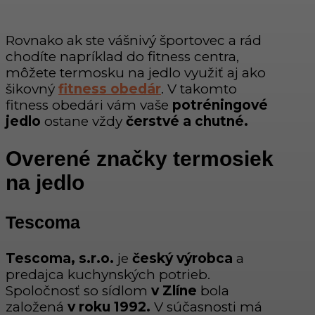
Rovnako ak ste vášnivý športovec a rád
chodíte napríklad do fitness centra,
môžete termosku na jedlo využiť aj ako
šikovný
fitness obedár
. V takomto
fitness obedári vám vaše
potréningové
jedlo
ostane vždy
čerstvé a chutné.
Overené značky termosiek
na jedlo
Tescoma
Tescoma, s.r.o.
je
český výrobca
a
predajca kuchynských potrieb.
Spoločnosť so sídlom
v Zlíne
bola
založená
v roku 1992.
V súčasnosti má