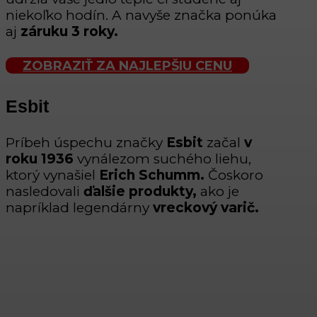
niekoľko hodín. A navyše značka ponúka
aj
záruku 3 roky.
ZOBRAZIŤ ZA NAJLEPŠIU CENU
Esbit
Príbeh úspechu značky
Esbit
začal
v
roku 1936
vynálezom suchého liehu,
ktorý vynašiel
Erich Schumm.
Čoskoro
nasledovali
ďalšie produkty,
ako je
napríklad legendárny
vreckový varič.