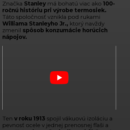
Značka
Stanley
má bohatú viac ako
100-
ročnú históriu pri výrobe termosiek.
Táto spoločnosť vznikla pod rukami
Williama Stanleyho Jr.,
ktorý navždy
zmenil
spôsob konzumácie horúcich
nápojov.
Ten
v roku 1913
spojil vákuovú izoláciu a
pevnosť ocele v jednej prenosnej fľaši a