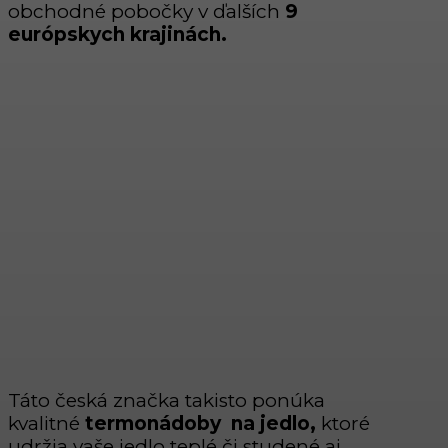
obchodné pobočky v ďalších
9
európskych krajinách.
Táto česká značka takisto ponúka
kvalitné
termonádoby na jedlo,
ktoré
udržia vaše jedlo teplé či studené aj