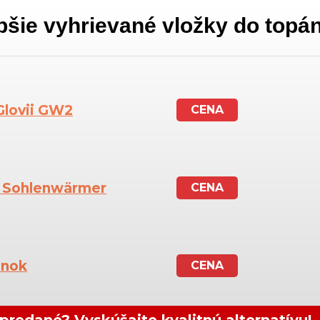
pšie vyhrievané vložky do topá
Glovii GW2
CENA
d Sohlenwärmer
CENA
ánok
CENA
predané? Vyskúšajte kvalitnú alternatívu!