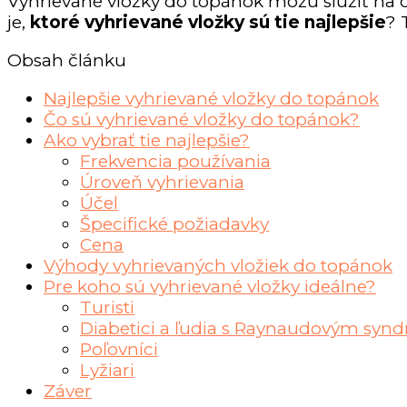
Vyhrievané vložky do topánok môžu slúžiť na 
je,
ktoré vyhrievané vložky sú tie najlepšie
? 
Obsah článku
Najlepšie vyhrievané vložky do topánok
Čo sú vyhrievané vložky do topánok?
Ako vybrať tie najlepšie?
Frekvencia používania
Úroveň vyhrievania
Účel
Špecifické požiadavky
Cena
Výhody vyhrievaných vložiek do topánok
Pre koho sú vyhrievané vložky ideálne?
Turisti
Diabetici a ľudia s Raynaudovým sy
Poľovníci
Lyžiari
Záver