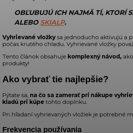
OBĽUBUJÚ ICH NAJMÄ TÍ,
KTORÍ 
ALEBO
SKIALP
.
Vyhrievané vložky
sa jednoducho aktivujú a po
počas krutého chladu. Vyhrievané vložky považ
Tento článok obsahuje
komplexný návod,
ako
produkty!
Ako vybrať tie najlepšie?
Pýtate sa,
na čo sa zamerať pri nákupe vyhri
kladú pri kúpe
tohto doplnku.
Pri hľadaní vyhrievaných vložiek je potrebné m
Frekvencia používania