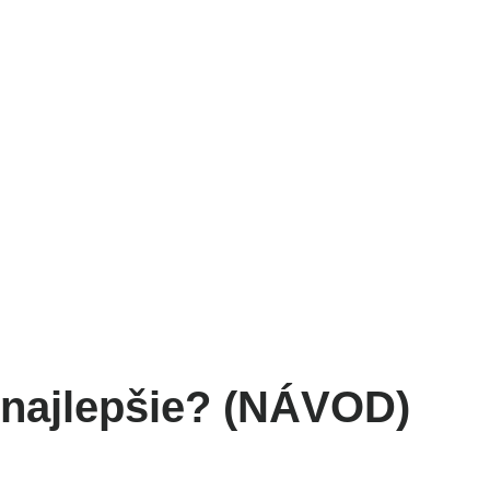
NESS
ŠPORT
VÝŽIVA
MAGAZÍN
OBCHOD
e najlepšie? (NÁVOD)