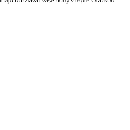
hajú udržiavať vaše nohy v teple. Otázkou