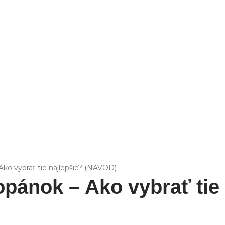
FIT
Ako vybrať tie najlepšie? (NÁVOD)
opánok – Ako vybrať ti