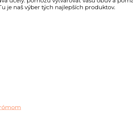
dva účely: pomôžu vytvarovať vašu obuv a pomá
Tu je naš výber tých najlepších produktov.
ndrómom