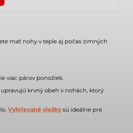
ete mať nohy v teple aj počas zimných
nie viac párov ponožiek.
e upravujú krvný obeh v nohách, ktorý
plo.
Vyhrievané vložky
sú ideálne pre