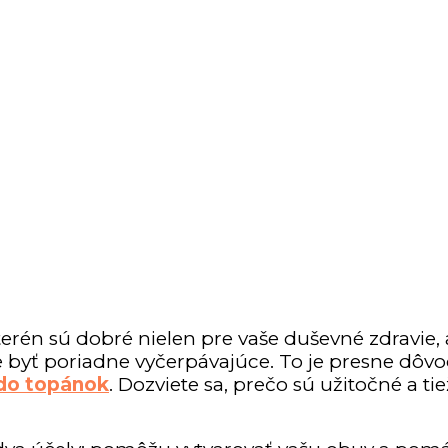
rén sú dobré nielen pre vaše duševné zdravie, al
yť poriadne vyčerpávajúce. To je presne dôvod,
 do topánok
. Dozviete sa, prečo sú užitočné a tiež