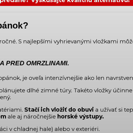
opánok?
ročné. S najlepšími vyhrievanými vložkami môž
A PRED OMRZLINAMI.
topánok, je oveľa intenzívnejšie ako len navrstve
 plánujete dlhé zimné túry. Takéto vložky účinn
ený.
atériami.
Stačí ich vložiť do obuvi
a užívať si te
om
ale aj náročnejšie
horské výstupy.
áci v chladnej hale) alebo v exteriéri.