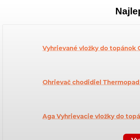
Najle
Vyhrievané vložky do topánok 
Ohrievač chodidiel Thermopa
Aga Vyhrievacie vložky do top
Vy