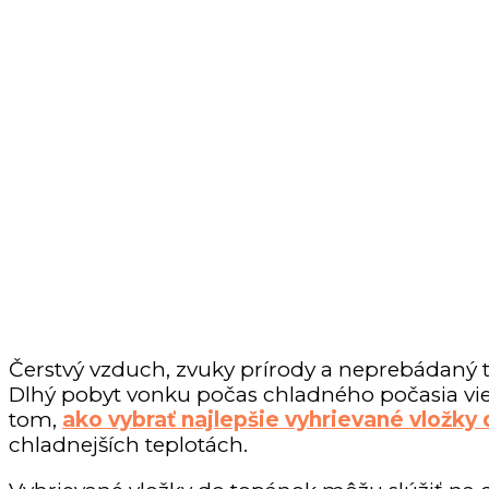
Čerstvý vzduch, zvuky prírody a neprebádaný te
Dlhý pobyt vonku počas chladného počasia vie b
tom,
ako vybrať najlepšie vyhrievané vložky
chladnejších teplotách.