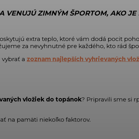
SA VENUJÚ ZIMNÝM ŠPORTOM
, AKO J
skytujú extra teplo, ktoré vám dodá pocit poho
ujeme za nevyhnutné pre každého, kto rád špot
 vybrať a
zoznam najlepších vyhrievaných vlo
evaných vložiek do topánok
? Pripravili sme si 
ať na pamäti niekoľko faktorov.