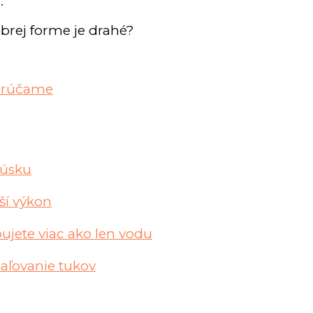
.
obrej forme je drahé?
porúčame
kúsku
šší výkon
bujete viac ako len vodu
paľovanie tukov