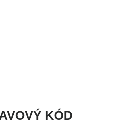
NESS
ŠPORT
VÝŽIVA
MAGAZÍN
OBCHOD
ZĽAVOVÝ KÓD