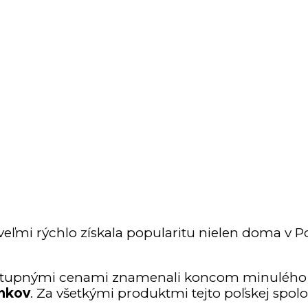
 veľmi rýchlo získala popularitu nielen doma v Po
dostupnými cenami znamenali koncom minulého
lnkov
. Za všetkými produktmi tejto poľskej spolo