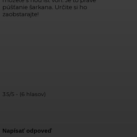
môžete s ňou ísť von. Je to práve
púšťanie šarkana. Určite si ho
zaobstarajte!
3.5/5 - (6 hlasov)
Napísať odpoveď