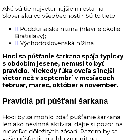
Aké sú tie najveternejšie miesta na
Slovensku vo všeobecnosti? Sú to tieto:
Poddunajská nížina (hlavne okolie
Bratislavy);
Východoslovenská nížina.
Hoci sa púšťanie šarkana spája typicky
s obdobím jesene, nemusí to byť
pravidlo. Niekedy fúka oveľa silnejší
vietor než v septembri v mesiacoch
február, marec, október a november.
Pravidlá pri púšťaní šarkana
Hoci by sa mohlo zdať púšťanie šarkana
len ako nevinná aktivita, dajte si pozor na
niekoľko dôležitých zásad. Razom by sa
vaše púšťastie mohlo zmeniť na