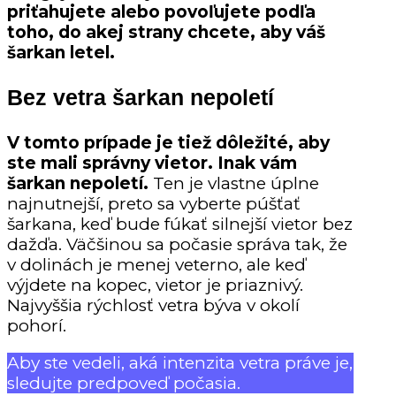
priťahujete alebo povoľujete podľa
toho, do akej strany chcete, aby váš
šarkan letel.
Bez vetra šarkan nepoletí
V tomto prípade je tiež dôležité, aby
ste mali správny vietor. Inak vám
šarkan nepoletí.
Ten je vlastne úplne
najnutnejší, preto sa vyberte púšťať
šarkana, keď bude fúkať silnejší vietor bez
dažďa. Väčšinou sa počasie správa tak, že
v dolinách je menej veterno, ale keď
výjdete na kopec, vietor je priaznivý.
Najvyššia rýchlosť vetra býva v okolí
pohorí.
Aby ste vedeli, aká intenzita vetra práve je,
sledujte predpoveď počasia.