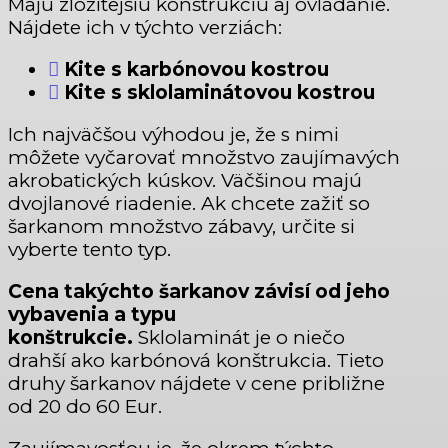
Majú zložitejšiu konštrukciu aj ovládanie.
Nájdete ich v týchto verziách:
Kite s karbónovou kostrou
Kite s sklolaminátovou kostrou
Ich najväčšou výhodou je, že s nimi
môžete vyčarovať množstvo zaujímavých
akrobatických kúskov. Väčšinou majú
dvojlanové riadenie. Ak chcete zažiť so
šarkanom množstvo zábavy, určite si
vyberte tento typ.
Cena takýchto šarkanov závisí od jeho
vybavenia a typu
konštrukcie.
Sklolaminát je o niečo
drahší ako karbónová konštrukcia. Tieto
druhy šarkanov nájdete v cene približne
od 20 do 60 Eur.