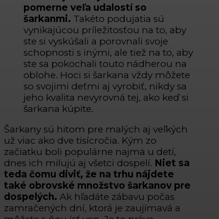
pomerne veľa udalostí so
šarkanmi.
Takéto podujatia sú
vynikajúcou príležitosťou na to, aby
ste si vyskúšali a porovnali svoje
schopnosti s inými, ale tiež na to, aby
ste sa pokochali touto nádherou na
oblohe. Hoci si šarkana vždy môžete
so svojimi deťmi aj vyrobiť, nikdy sa
jeho kvalita nevyrovná tej, ako keď si
šarkana kúpite.
Šarkany sú hitom pre malých aj veľkých
už viac ako dve tisícročia. Kým zo
začiatku boli populárne najmä u detí,
dnes ich milujú aj všetci dospelí.
Niet sa
teda čomu diviť, že na trhu nájdete
také obrovské množstvo šarkanov pre
dospelých.
Ak hľadáte zábavu počas
zamračených dní, ktorá je zaujímavá a