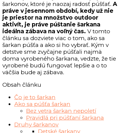
šarkonov, ktoré je naozaj radosť púšťať.
A
práve v jesennom období, kedy už nie
je priestor na množstvo outdoor
aktivít, je práve púštanie šarkana
ideálna zábava na voľný čas.
V tomto
článku sa dozviete viac o tom, ako sa
šarkan púšťa a ako si ho vybrať. Kým v
detstve sme zvyčajne púšťali najmä
doma vyrobeného šarkana, vedzte, že tie
vyrobené budú fungovať lepšie a o to
väčšia bude aj zábava.
Obsah článku
Čo je to šarkan
Ako sa púšťa šarkan
Bez vetra šarkan nepoletí
Pravidlá pri púšťaní šarkana
Druhy šarkanov
Detské šarkany