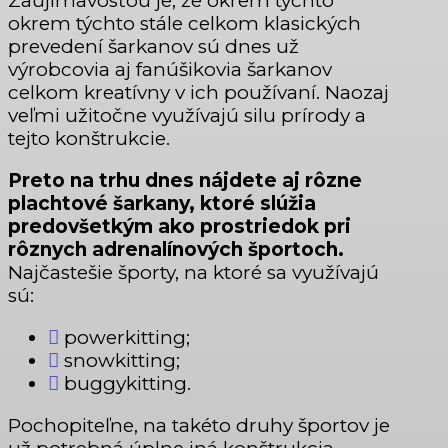
Zaujímavosťou je, že okrem týchto
okrem týchto stále celkom klasických
prevedení šarkanov sú dnes už
výrobcovia aj fanúšikovia šarkanov
celkom kreatívny v ich používaní. Naozaj
veľmi užitočne využívajú silu prírody a
tejto konštrukcie.
Preto na trhu dnes nájdete aj rôzne
plachtové šarkany, ktoré slúžia
predovšetkým ako prostriedok pri
rôznych adrenalínových športoch.
Najčastešie športy, na ktoré sa využívajú
sú:
powerkitting;
snowkitting;
buggykitting.
Pochopiteľne, na takéto druhy športov je