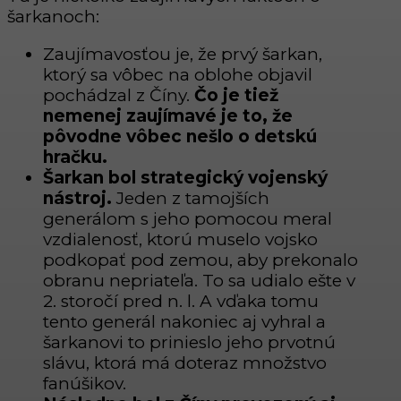
šarkanoch:
Zaujímavosťou je, že prvý šarkan,
ktorý sa vôbec na oblohe objavil
pochádzal z Číny.
Čo je tiež
nemenej zaujímavé je to, že
pôvodne vôbec nešlo o detskú
hračku.
Šarkan bol strategický vojenský
nástroj.
Jeden z tamojších
generálom s jeho pomocou meral
vzdialenosť, ktorú muselo vojsko
podkopať pod zemou, aby prekonalo
obranu nepriateľa. To sa udialo ešte v
2. storočí pred n. l. A vďaka tomu
tento generál nakoniec aj vyhral a
šarkanovi to prinieslo jeho prvotnú
slávu, ktorá má doteraz množstvo
fanúšikov.