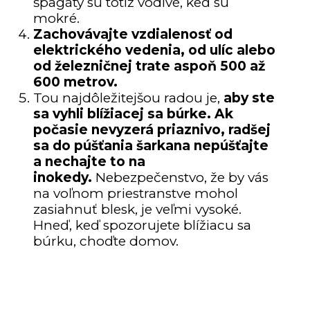
špagáty sú totiž vodivé, keď sú
mokré.
Zachovávajte vzdialenosť od
elektrického vedenia, od ulíc alebo
od železničnej trate aspoň 500 až
600 metrov.
Tou najdôležitejšou radou je,
aby ste
sa vyhli blížiacej sa búrke. Ak
počasie nevyzerá priaznivo, radšej
sa do púšťania šarkana nepúšťajte
a nechajte to na
inokedy.
Nebezpečenstvo, že by vás
na voľnom priestranstve mohol
zasiahnuť blesk, je veľmi vysoké.
Hneď, keď spozorujete blížiacu sa
búrku, choďte domov.