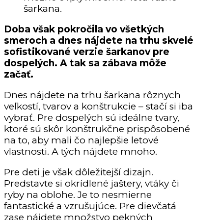
šarkana.
Doba však pokročila vo všetkých
smeroch a dnes nájdete na trhu skvelé
sofistikované verzie šarkanov pre
dospelých. A tak sa zábava môže
začať.
Dnes nájdete na trhu šarkana rôznych
veľkostí, tvarov a konštrukcie – stačí si iba
vybrať. Pre dospelých sú ideálne tvary,
ktoré sú skôr konštrukčne prispôsobené
na to, aby mali čo najlepšie letové
vlastnosti. A tých nájdete mnoho.
Pre deti je však dôležitejší dizajn.
Predstavte si okrídlené jaštery, vtáky či
ryby na oblohe. Je to nesmierne
fantastické a vzrušujúce. Pre dievčatá
zase nájdete množstvo pekných