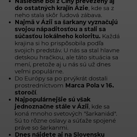
Následne bol z Číny prevezený aj
do ostatných krajín Ázie
, kde sa z
neho stala skôr ľudová zábava.
Najmä v Ázii sa šarkany vyznačujú
svojou nápaditosťou a stali sa
súčasťou lokálneho koloritu.
Každá
krajina si ho prispôsobila podľa
svojich predstáv. U nás sa stal hlavne
detskou hračkou, ale táto situácia sa
mení, pretože aj u nás sú už dnes
veľmi populárne.
Do Európy sa po prvýkrát dostali
prostredníctvom
Marca Pola v 16.
storočí
.
Najpopulárnejšie sú však
jednoznačne stále v Ázii
, kde sa
koná mnoho svetových "šarkaniád".
Sú to rôzne oslavy a súťaže spojené
práve so šarkanmi.
Dnes nájdete aj na Slovensku