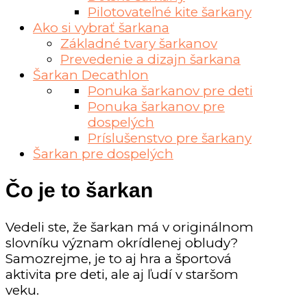
Pilotovateľné kite šarkany
Ako si vybrať šarkana
Základné tvary šarkanov
Prevedenie a dizajn šarkana
Šarkan Decathlon
Ponuka šarkanov pre deti
Ponuka šarkanov pre
dospelých
Príslušenstvo pre šarkany
Šarkan pre dospelých
Čo je to šarkan
Vedeli ste, že šarkan má v originálnom
slovníku význam okrídlenej obludy?
Samozrejme, je to aj hra a športová
aktivita pre deti, ale aj ľudí v staršom
veku.