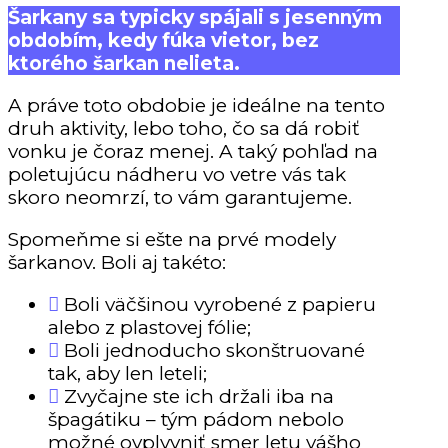
Š
arkany sa typicky spájali s jesenným
obdobím, kedy fúka vietor, bez
ktorého šarkan nelieta.
A práve toto obdobie je ideálne na tento
druh aktivity, lebo toho, čo sa dá robiť
vonku je čoraz menej. A taký pohľad na
poletujúcu nádheru vo vetre vás tak
skoro neomrzí, to vám garantujeme.
Spomeňme si ešte na prvé modely
šarkanov. Boli aj takéto:
Boli väčšinou vyrobené z papieru
alebo z plastovej fólie;
Boli jednoducho skonštruované
tak, aby len leteli;
Zvyčajne ste ich držali iba na
špagátiku – tým pádom nebolo
možné ovplyvniť smer letu vášho