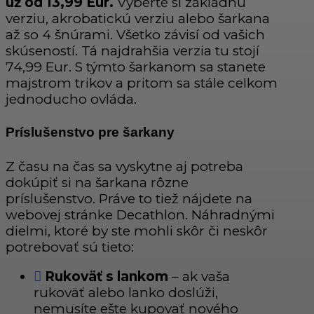
už od 13,99 Eur.
Vyberte si základnú
verziu, akrobatickú verziu alebo šarkana
až so 4 šnúrami. Všetko závisí od vašich
skúseností. Tá najdrahšia verzia tu stojí
74,99 Eur. S týmto šarkanom sa stanete
majstrom trikov a pritom sa stále celkom
jednoducho ovláda.
Príslušenstvo pre šarkany
Z času na čas sa vyskytne aj potreba
dokúpiť si na šarkana rôzne
príslušenstvo. Práve to tiež nájdete na
webovej stránke Decathlon. Náhradnými
dielmi, ktoré by ste mohli skôr či neskôr
potrebovať sú tieto:
Rukoväť s lankom
– ak vaša
rukoväť alebo lanko doslúži,
nemusíte ešte kupovať nového