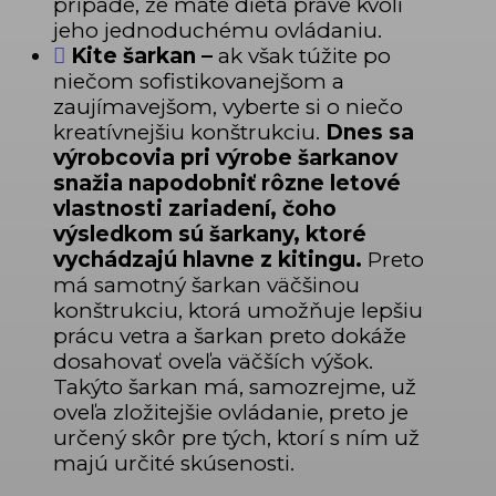
prípade, že máte dieťa práve kvôli
jeho jednoduchému ovládaniu.
Kite šarkan –
ak však túžite po
niečom sofistikovanejšom a
zaujímavejšom, vyberte si o niečo
kreatívnejšiu konštrukciu.
Dnes sa
výrobcovia pri výrobe šarkanov
snažia napodobniť rôzne letové
vlastnosti zariadení, čoho
výsledkom sú šarkany, ktoré
vychádzajú hlavne z kitingu.
Preto
má samotný šarkan väčšinou
konštrukciu, ktorá umožňuje lepšiu
prácu vetra a šarkan preto dokáže
dosahovať oveľa väčších výšok.
Takýto šarkan má, samozrejme, už
oveľa zložitejšie ovládanie, preto je
určený skôr pre tých, ktorí s ním už
majú určité skúsenosti.