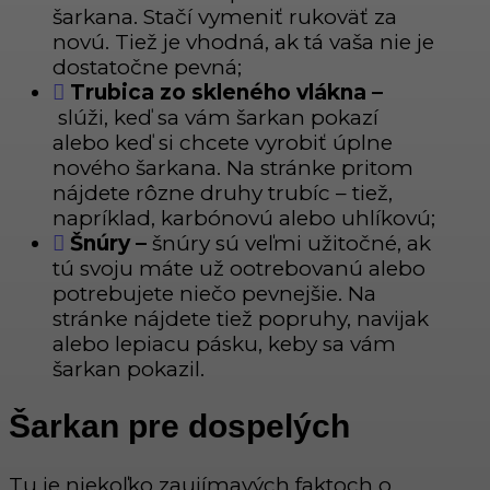
šarkana. Stačí vymeniť rukoväť za
novú. Tiež je vhodná, ak tá vaša nie je
dostatočne pevná;
Trubica zo skleného vlákna –
slúži, keď sa vám šarkan pokazí
alebo keď si chcete vyrobiť úplne
nového šarkana. Na stránke pritom
nájdete rôzne druhy trubíc – tiež,
napríklad, karbónovú alebo uhlíkovú;
Šnúry –
šnúry sú veľmi užitočné, ak
tú svoju máte už ootrebovanú alebo
potrebujete niečo pevnejšie. Na
stránke nájdete tiež popruhy, navijak
alebo lepiacu pásku, keby sa vám
šarkan pokazil.
Šarkan pre dospelých
Tu je niekoľko zaujímavých faktoch o