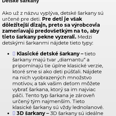
Detské šarkany
Ako už z názvu vyplýva, detské šarkany sú
určené pre deti.
Pre deti je však
dôležitejší dizajn, preto sa výrobcovia
zameriavajú predovšetkým na to, aby
tieto šarkany pekne vyzerali.
Medzi
detskými šarkanmi nájdete tieto typy:
Klasické detské šarkany –
tieto
šarkany majú tvar „diamantu“ a
pripomínajú tie úplne klasické verzie,
ktoré sme si ako deti púšťali. Nájdete
na nich vyobrazených množstvo
motívov, a tak vašim deťom môžete
vybrať šarkana, ktorý sa im najviac
páči. Tento typ šarkana je zároveň
určený tým najmenším. Tieto
klasické šarkany sú vždy lednolanové.
3D šarkany –
3D šarkany sú ideálne