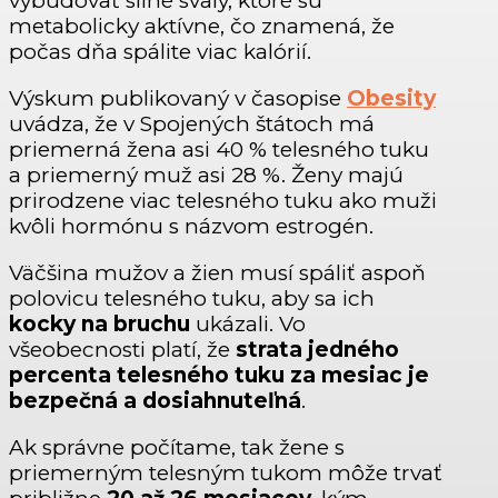
vybudovať silné svaly, ktoré sú
metabolicky aktívne, čo znamená, že
počas dňa spálite viac kalórií.
Výskum publikovaný v časopise
Obesity
uvádza, že v Spojených štátoch má
priemerná žena asi 40 % telesného tuku
a priemerný muž asi 28 %. Ženy majú
prirodzene viac telesného tuku ako muži
kvôli hormónu s názvom estrogén.
Väčšina mužov a žien musí spáliť aspoň
polovicu telesného tuku, aby sa ich
kocky na bruchu
ukázali. Vo
všeobecnosti platí, že
strata jedného
percenta telesného tuku za mesiac je
bezpečná a dosiahnuteľná
.
Ak správne počítame, tak žene s
priemerným telesným tukom môže trvať