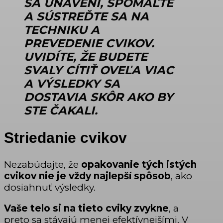
SA UNAVENÍ,
SPOMAĽTE
A SÚSTREĎTE SA NA
TECHNIKU A
PREVEDENIE CVIKOV
.
UVIDÍTE, ŽE BUDETE
SVALY CÍTIŤ OVEĽA VIAC
A VÝSLEDKY SA
DOSTAVIA SKÔR AKO BY
STE ČAKALI.
Striedanie cvikov
Nezabúdajte, že
opakovanie tých istých
cvikov nie je vždy najlepší spôsob
, ako
dosiahnuť výsledky.
Vaše telo si na tieto cviky zvykne
, a
preto sa stávajú menej efektívnejšími. V