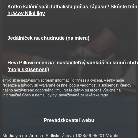
Koľko kalórií spáli futbalista počas zápasu? Skúste trén
hráčov Niké ligy
Jedálniček na chudnutie (na mieru)
Hevi Pillow recenzia: nastaviteľný vankúš na krčnú chrb
(moje skúsenosti)
efitko.sk je nezávislým zdrojom informácií o fitness a cvičení. Všetky naše
recenzie a návody sú vytvárané čestne, podľa vedomostí a skúseností členov
nášho nezávislého odborného tímu. Naše články sú určené výlučne na
informačné účely a nemali by byť považované za lekárske rady.
Prevádzkovateľ webu
Medialy s.r.o. Adresa: Sídlisko Žitava 1628/29 95201 Vráble