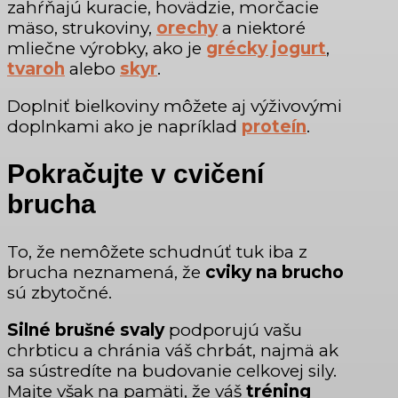
zahŕňajú kuracie, hovädzie, morčacie
mäso, strukoviny,
orechy
a niektoré
mliečne výrobky, ako je
grécky jogurt
,
tvaroh
alebo
skyr
.
Doplniť bielkoviny môžete aj výživovými
doplnkami ako je napríklad
proteín
.
Pokračujte v cvičení
brucha
To, že nemôžete schudnúť tuk iba z
brucha neznamená, že
cviky na brucho
sú zbytočné.
Silné brušné svaly
podporujú vašu
chrbticu a chránia váš chrbát, najmä ak
sa sústredíte na budovanie celkovej sily.
Majte však na pamäti, že váš
tréning