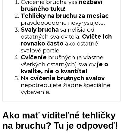
Cvičenie brucha vás
nezbaví
brušného tuku!
Tehličky na bruchu za mesiac
pravdepodobne nevyrysujete.
Svaly brucha
sa nelíšia od
ostatných svalov tela.
Cvičte ich
rovnako často
ako ostatné
svalové partie.
Cvičenie
brušných (a vlastne
všetkých ostatných) svalov
je o
kvalite, nie o kvantite!
Na
cvičenie brušných svalov
nepotrebujete žiadne špeciálne
vybavenie.
Ako mať viditeľné tehličky
na bruchu? Tu je odpoveď!