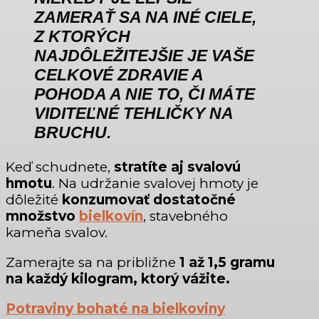
ZAMERAŤ SA NA INÉ CIELE
,
Z KTORÝCH
NAJDÔLEŽITEJŠIE JE VAŠE
CELKOVÉ ZDRAVIE A
POHODA A NIE TO, ČI MÁTE
VIDITEĽNÉ TEHLIČKY NA
BRUCHU
.
Keď schudnete,
stratíte aj svalovú
hmotu
. Na udržanie svalovej hmoty je
dôležité
konzumovať dostatočné
množstvo
bielkovín
, stavebného
kameňa svalov.
Zamerajte sa na približne
1 až 1,5 gramu
na každý kilogram, ktorý vážite.
Potraviny bohaté na bielkoviny