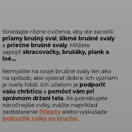
Striedajte rôzne cvičenia, aby ste zacielili
priamy brušný sval
,
šikmé brušné svaly
a
priečne brušné svaly
. Môžete
zapojiť
skracovačky, brušáky, plank a
iné…
Nemyslite na svoje brušné svaly len ako
na spôsob, ako vyzerať dobre. Ich význam
je oveľa hlbší. Ich účelom je
podporiť
vašu chrbticu
a
pomôcť vám pri
správnom držaní tela
. Ak potrebujete
náročnejšie cviky, zvážte napríklad
zaobstaranie
fitlopty
alebo vyskúšajte
pokročilé cviky na brucho
.