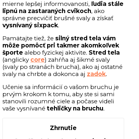
mierne lepšej informovanosti,
ľudia stále
lipnú na zastaraných cvikoch
, ako
správne precvičiť brušné svaly a získať
vysnívaný sixpack
.
Pamätajte tiež, že
silný stred tela vám
môže pomôcť pri takmer akomkoľvek
športe
alebo fyzickej aktivite.
Stred tela
(anglicky
core
) zahŕňa aj šikmé svaly
(svaly po stranách brucha), ako aj ostatné
svaly na chrbte a dokonca aj
zadok
.
Učenie sa informácií o vašom bruchu je
prvým krokom k tomu, aby ste si sami
stanovili rozumné ciele a počase videli
vaše vysnívané
tehličky na bruchu
.
Zhrnutie