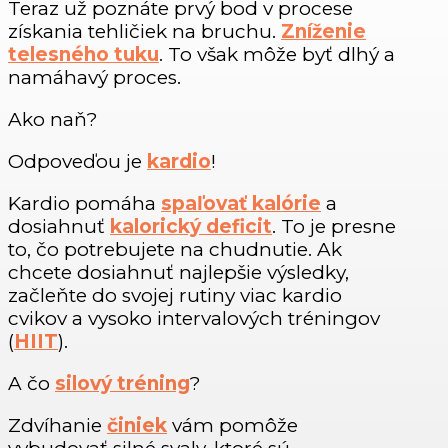
Teraz už poznáte prvý bod v procese
získania tehličiek na bruchu.
Zníženie
telesného tuku
. To však môže byť dlhý a
namáhavý proces.
Ako naň?
Odpoveďou je
kardio
!
Kardio pomáha
spaľovať kalórie
a
dosiahnuť
kalorický deficit
. To je presne
to, čo potrebujete na chudnutie. Ak
chcete dosiahnuť najlepšie výsledky,
začleňte do svojej rutiny viac kardio
cvikov a vysoko intervalových tréningov
(
HIIT
).
A čo
silový tréning
?
Zdvíhanie
činiek
vám pomôže