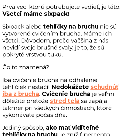
Prvá vec, ktorú potrebujete vedieť, je táto:
Všetci máme sixpack
!
Sixpack alebo
tehličky na bruchu
nie sú
vytvorené cvičením brucha. Máme ich
všetci. Dôvodom, prečo väčšina z nás
nevidí svoje brušné svaly, je to, že sú
pokryté vrstvou tuku.
Čo to znamená?
Iba cvičenie brucha na odhalenie
tehličiek nestačí!
Nedokážete
schudnúť
iba z brucha
.
Cvičenie brucha
je veľmi
dôležité pretože
stred tela
sa zapája
takmer pri všetkých činnostiach, ktoré
vykonávate počas dňa.
Jediný spôsob,
ako mať viditeľné
tehličky na bruchu
, je znížiť percento