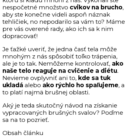
ktorú si kladú mnohí z nás. Vykonali ste
nespočetné množstvo
cvikov na brucho
,
aby ste konečne videli aspoň náznak
tehličiek, no nepodarilo sa vám to? Máme
pre vás overené rady, ako ich sa k nim
dopracovať!
Je ťažké uveriť, že jedna časť tela môže
mnohým z nás spôsobiť toľko trápenia,
ale je to tak. Nemôžeme kontrolovať,
ako
naše telo reaguje na cvičenie a diétu
.
Nevieme ovplyvniť ani to,
kde sa tuk
ukladá
alebo
ako rýchlo ho spaľujeme
, a
to platí najmä brušnej oblasti.
Aký je teda skutočný návod na získanie
vypracovaných brušných svalov? Poďme
sa na to pozrieť.
Obsah článku