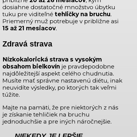
približne
20 až 26 mesiacov
, kým
dosiahne dostatočné množstvo úbytku
tuku pre viditeľné
tehličky na bruchu
.
Priemerný muž potrebuje v približne asi
15 až 21 mesiacov
.
Zdravá strava
Nízkokalorická strava s vysokým
obsahom bielkovín
je pravdepodobne
najdôležitejší aspekt celého chudnutia.
Musíte mať správne nastavenú diétu, inak
neuvidíte výsledky, po ktorých tak veľmi
túžite.
Majte na pamäti, že pre niektorých z nás
je získanie tehličiek na bruchu
jednoduchšie a pre iných náročnejšie.
NIEKEDY JE LEPŠIE