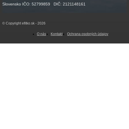
Slovensko IČO: 52799859 DIČ: 2121148161
© Copyright efitko.sk - 2026
O nás
Kontakt
Ochrana osobných údajov