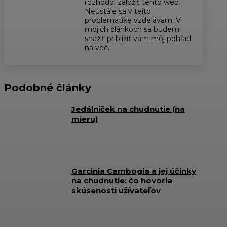
rozhodol založiť tento web.
Neustále sa v tejto
problematike vzdelávam. V
mojich článkoch sa budem
snažiť priblížiť vám môj pohľad
na vec.
Podobné články
Jedálniček na chudnutie (na
mieru)
Garcinia Cambogia a jej účinky
na chudnutie: čo hovoria
skúsenosti užívateľov