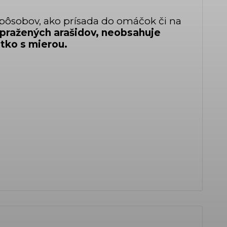
 spôsobov, ako prísada do omáčok či na
 pražených arašidov,
neobsahuje
etko s mierou.