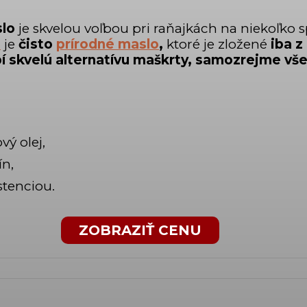
slo
je skvelou voľbou pri raňajkách na niekoľko
m
je
čisto
prírodné maslo
,
ktoré je zložené
iba z
bí skvelú alternatívu maškrty, samozrejme vš
ý olej,
ín,
tenciou.
ZOBRAZIŤ CENU