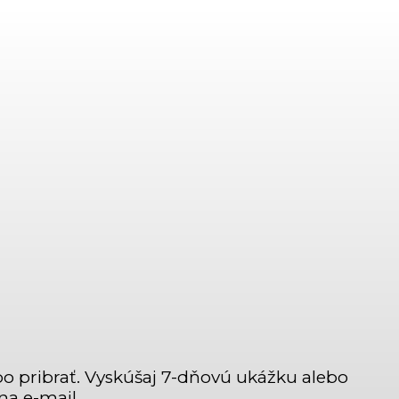
bo pribrať. Vyskúšaj 7-dňovú ukážku alebo
a e-mail.