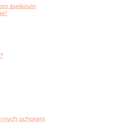
om bielkovín
ie?
e?
lárnych ochorení