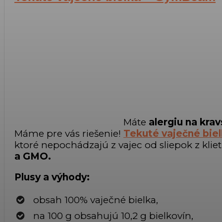
Máte
alergiu na kra
Máme pre vás riešenie!
Tekuté vaječné bi
ktoré nepochádzajú z vajec od sliepok z kli
a GMO.
Plusy a výhody:
obsah 100% vaječné bielka,
na 100 g obsahujú 10,2 g bielkovín,