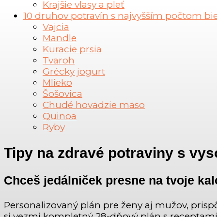
Krajšie vlasy a pleť
10 druhov potravín s najvyšším počtom bi
Vajcia
Mandle
Kuracie prsia
Tvaroh
Grécky jogurt
Mlieko
Šošovica
Chudé hovädzie mäso
Quinoa
Ryby
Tipy na zdravé potraviny s v
Chceš jedálniček presne na tvoje kal
Personalizovaný plán pre ženy aj mužov, prisp
si vezmi kompletný 28-dňový plán s receptam