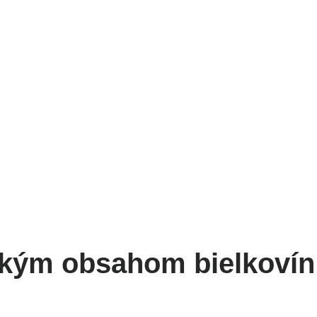
FIT
n
okým obsahom bielkovín