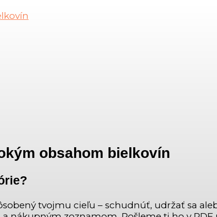
elkovín
ysokým obsahom bielkovín
órie?
ôsobený tvojmu cieľu – schudnúť, udržať sa ale
i a nákupným zoznamom. Pošleme ti ho v PDF n