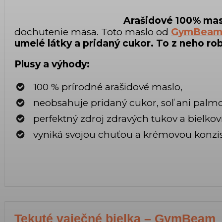
Arašidové 100% ma
dochutenie mäsa. Toto maslo od
GymBea
umelé látky a pridaný cukor. To z neho ro
Plusy a výhody:
100 % prírodné arašidové maslo,
neobsahuje pridaný cukor, soľ ani palmov
perfektný zdroj zdravých tukov a bielkov
vyniká svojou chuťou a krémovou konzis
Tekuté vaječné bielka – GymBeam