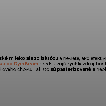
vské mlieko alebo laktózu
a neviete, ako efektív
elka od GymBeam
predstavujú
rýchly zdroj biel
etkového chovu. Takisto
sú pasterizované
a
neo