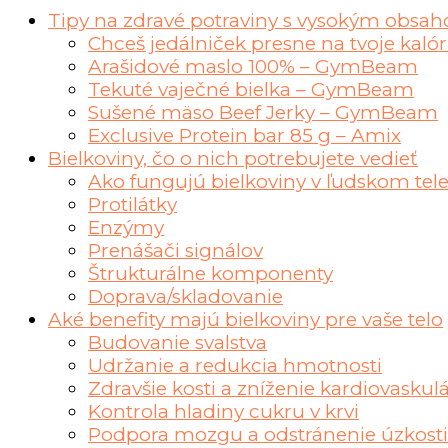
Tipy na zdravé potraviny s vysokým obsah
Chceš jedálniček presne na tvoje kalór
Arašidové maslo 100% – GymBeam
Tekuté vaječné bielka – GymBeam
Sušené mäso Beef Jerky – GymBeam
Exclusive Protein bar 85 g – Amix
Bielkoviny, čo o nich potrebujete vedieť
Ako fungujú bielkoviny v ľudskom tel
Protilátky
Enzýmy
Prenášači signálov
Štrukturálne komponenty
Doprava/skladovanie
Aké benefity majú bielkoviny pre vaše telo
Budovanie svalstva
Udržanie a redukcia hmotnosti
Zdravšie kosti a zníženie kardiovasku
Kontrola hladiny cukru v krvi
Podpora mozgu a odstránenie úzkosti