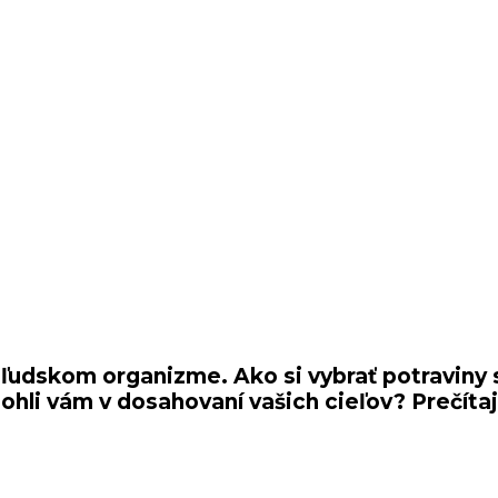
v ľudskom organizme. Ako si vybrať potraviny
li vám v dosahovaní vašich cieľov? Prečítajt