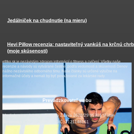
Jedálniček na chudnutie (na mieru)
Hevi Pillow recenzia: nastaviteľný vankúš na krčnú chrb
(moje skúsenosti)
efitko.sk je nezávislým zdrojom informácií o fitness a cvičení. Všetky naše
recenzie a návody sú vytvárané čestne, podľa vedomostí a skúseností členov
nášho nezávislého odborného tímu. Naše články sú určené výlučne na
informačné účely a nemali by byť považované za lekárske rady.
Prevádzkovateľ webu
Medialy s.r.o. Adresa: Sídlisko Žitava 1628/29 95201 Vráble
Slovensko IČO: 52799859 DIČ: 2121148161