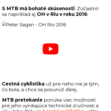
S MTB má bohaté skúsenosti
. Zúčastnil
sa napríklad aj
OH v Riu v roku 2016
:
Cestná cyklistika
už pre neho nie je tým,
čo bola, a chce sa posunúť ďalej.
MTB pretekanie
ponúka viac možností
pre jeho vynikajúce technické zručnosti a