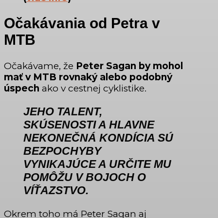
Očakávania od Petra v
MTB
Očakávame, že
Peter Sagan by mohol
mať v MTB rovnaký alebo podobný
úspech
ako v cestnej cyklistike.
JEHO TALENT,
SKÚSENOSTI A HLAVNE
NEKONEČNÁ KONDÍCIA SÚ
BEZPOCHYBY
VYNIKAJÚCE A URČITE MU
POMÔŽU V BOJOCH O
VÍŤAZSTVO.
Okrem toho má Peter Sagan aj