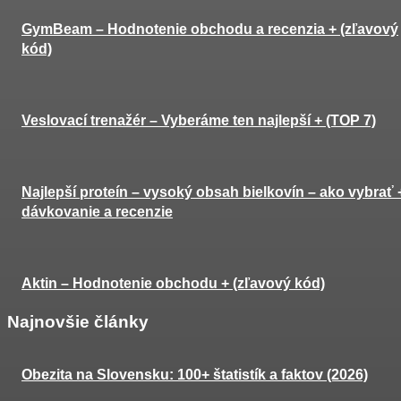
GymBeam – Hodnotenie obchodu a recenzia + (zľavový
kód)
Veslovací trenažér – Vyberáme ten najlepší + (TOP 7)
Najlepší proteín – vysoký obsah bielkovín – ako vybrať 
dávkovanie a recenzie
Aktin – Hodnotenie obchodu + (zľavový kód)
Najnovšie články
Obezita na Slovensku: 100+ štatistík a faktov (2026)