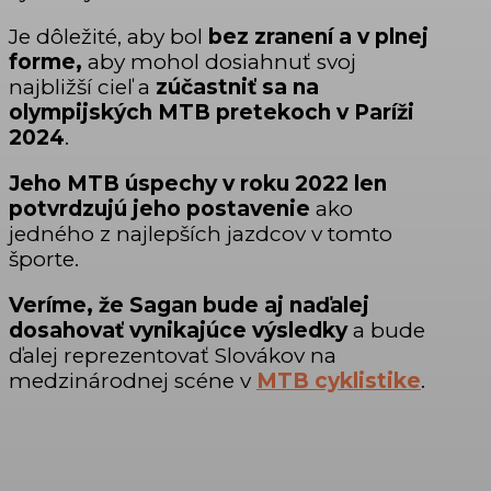
Je dôležité, aby bol
bez zranení a v plnej
forme,
aby mohol dosiahnuť svoj
najbližší cieľ a
zúčastniť sa na
olympijských MTB pretekoch v Paríži
2024
.
Jeho MTB úspechy v roku 2022 len
potvrdzujú jeho postavenie
ako
jedného z najlepších jazdcov v tomto
športe.
Veríme, že Sagan bude aj naďalej
dosahovať vynikajúce výsledky
a bude
ďalej reprezentovať Slovákov na
medzinárodnej scéne v
MTB cyklistike
.