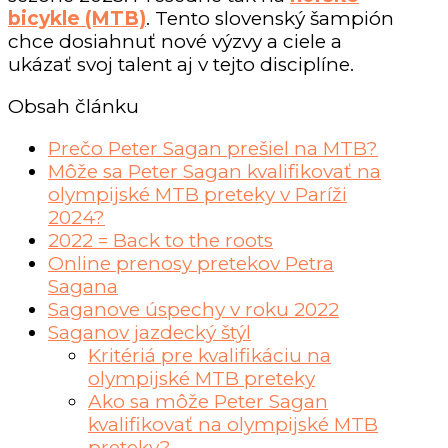
bicykle (MTB)
. Tento slovenský šampión
chce dosiahnuť nové výzvy a ciele a
ukázať svoj talent aj v tejto disciplíne.
Obsah článku
Prečo Peter Sagan prešiel na MTB?
Môže sa Peter Sagan kvalifikovať na
olympijské MTB preteky v Paríži
2024?
2022 = Back to the roots
Online prenosy pretekov Petra
Sagana
Saganove úspechy v roku 2022
Saganov jazdecký štýl
Kritériá pre kvalifikáciu na
olympijské MTB preteky
Ako sa môže Peter Sagan
kvalifikovať na olympijské MTB
preteky?