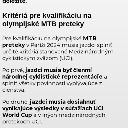
dôležité
.
Kritériá pre kvalifikáciu na
olympijské MTB preteky
Pre kvalifikáciu na olympijské
MTB
preteky
v Paríži 2024 musia jazdci splniť
určité kritériá stanovené Medzinárodným
cyklistickým zväzom (UCI).
Po prvé,
jazdci musia byť členmi
národnej cyklistické reprezentácie
a
splniť všetky povinnosti vyplývajúce z
členstva.
Po druhé,
jazdci musia dosiahnuť
vynikajúce výsledky v súťažiach UCI
World Cup
a v iných medzinárodných
pretekoch UCI.