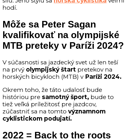
silu. Jeho štýlu sa
horská cyklistika
veľmi
hodí.
Môže sa Peter Sagan
kvalifikovať na olympijské
MTB preteky v Paríži 2024?
V súčasnosti sa jazdecký svet už len teší
na prvý
olympijský štart
pretekov na
horských bicykloch (MTB) v
Paríži 2024.
Okrem toho, že táto udalosť bude
históriou pre
samotný šport,
bude to
tiež veľká príležitosť pre jazdcov,
zúčastniť sa na tomto
významnom
cyklistickom podujatí.
2022 = Back to the roots