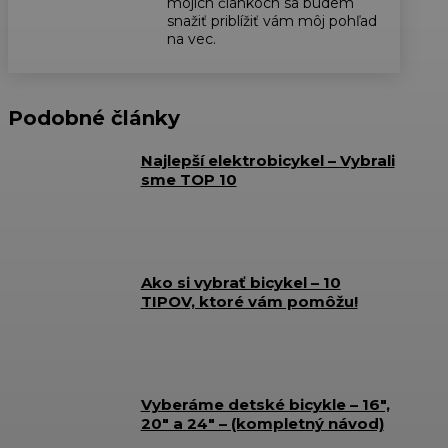
mojich článkoch sa budem
snažiť priblížiť vám môj pohľad
na vec.
Podobné články
Najlepší elektrobicykel – Vybrali
sme TOP 10
Ako si vybrať bicykel – 10
TIPOV, ktoré vám pomôžu!
Vyberáme detské bicykle – 16″,
20″ a 24″ – (kompletný návod)