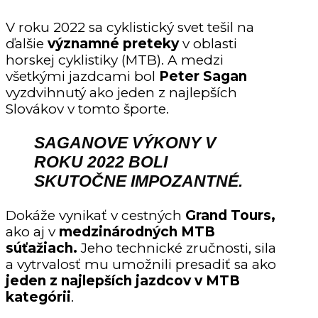
V roku 2022 sa cyklistický svet tešil na
ďalšie
významné preteky
v oblasti
horskej cyklistiky (MTB). A medzi
všetkými jazdcami bol
Peter Sagan
vyzdvihnutý ako jeden z najlepších
Slovákov v tomto športe.
SAGANOVE VÝKONY V
ROKU 2022 BOLI
SKUTOČNE IMPOZANTNÉ.
Dokáže vynikať v cestných
Grand Tours,
ako aj v
medzinárodných MTB
súťažiach.
Jeho technické zručnosti, sila
a vytrvalosť mu umožnili presadiť sa ako
jeden z najlepších jazdcov v MTB
kategórii
.