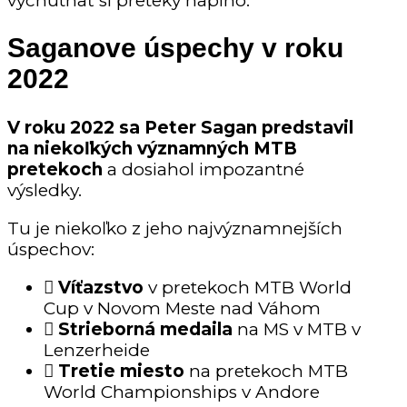
vychutnať si preteky naplno.
Saganove úspechy v roku
2022
V roku 2022 sa Peter Sagan predstavil
na niekoľkých významných MTB
pretekoch
a dosiahol impozantné
výsledky.
Tu je niekoľko z jeho najvýznamnejších
úspechov:
Víťazstvo
v pretekoch MTB World
Cup v Novom Meste nad Váhom
Strieborná medaila
na MS v MTB v
Lenzerheide
Tretie miesto
na pretekoch MTB
World Championships v Andore