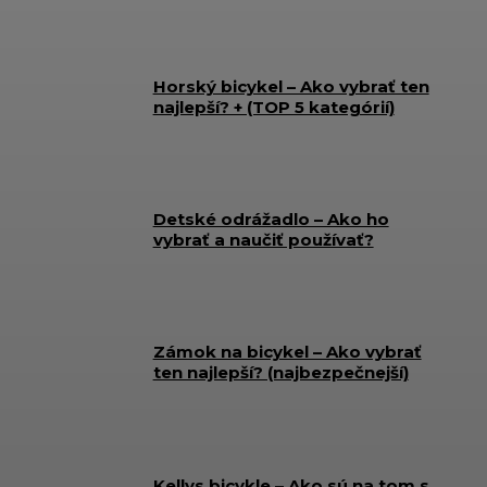
Horský bicykel – Ako vybrať ten
najlepší? + (TOP 5 kategórií)
Detské odrážadlo – Ako ho
vybrať a naučiť používať?
Zámok na bicykel – Ako vybrať
ten najlepší? (najbezpečnejší)
Kellys bicykle – Ako sú na tom s