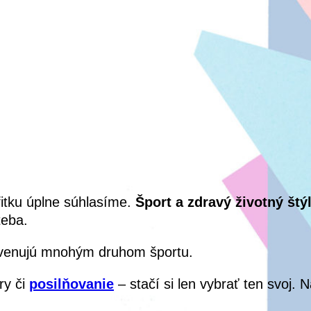
fitku úplne súhlasíme.
Šport a zdravý životný štý
teba.
sa venujú mnohým druhom športu.
ry či
posilňovanie
– stačí si len vybrať ten svoj. 