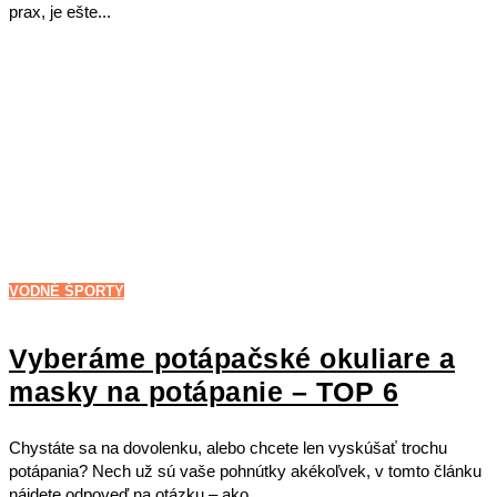
prax, je ešte...
VODNÉ ŠPORTY
Vyberáme potápačské okuliare a
masky na potápanie – TOP 6
Chystáte sa na dovolenku, alebo chcete len vyskúšať trochu
potápania? Nech už sú vaše pohnútky akékoľvek, v tomto článku
nájdete odpoveď na otázku – ako...