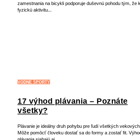
zamestnania na bicykli podporuje duševnú pohodu tým, že 
fyzickú aktivitu...
VODNÉ ŠPORTY
17 výhod plávania – Poznáte
všetky?
Plávanie je ideálny druh pohybu pre ľudí všetkých vekových 
Môže pomôcť človeku dostať sa do formy a zostať fit. Výh
plávania siahajú aj...