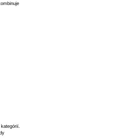
kombinuje
kategórií.
ody