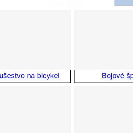
lušestvo na bicykel
Bojové šp