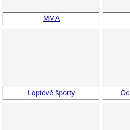
MMA
Loptové športy
Oc