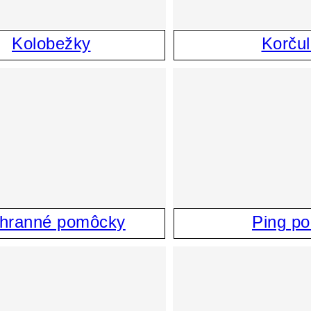
Kolobežky
Korču
hranné pomôcky
Ping p