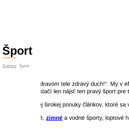
Šport
Domov
Šport
Hovorí sa, „v zdravom tele zdravý duch!“. My v e
úplne každý – stačí len nájsť ten pravý šport pre 
Vyber si z našej širokej ponuky článkov, ktoré 
Bicykle
, bojové,
zimné
a vodné športy, loptové h
zaujímavosti.