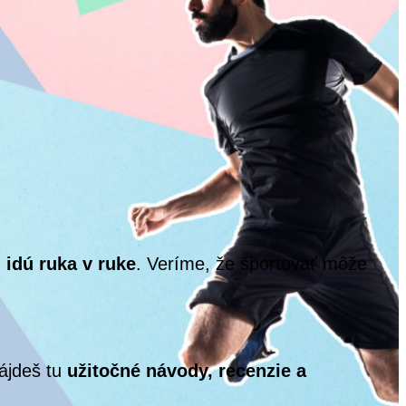
l idú ruka v ruke
. Veríme, že športovať môže
Nájdeš tu
užitočné návody, recenzie a